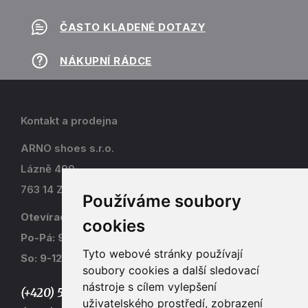
ČASTO KLADENÉ DOTAZY
NÁKUPNÍ RÁDCE
Kontakt a prodejna
ARNO shoes s.r.o.
Lázně 490
763 14 Zlín - Kostelec
Používáme soubory
Otevírací doba
cookies
Po-Pá: 9-17
Tyto webové stránky používají
So: 9-12
soubory cookies a další sledovací
nástroje s cílem vylepšení
(+420) 577 915 036,
uživatelského prostředí, zobrazení