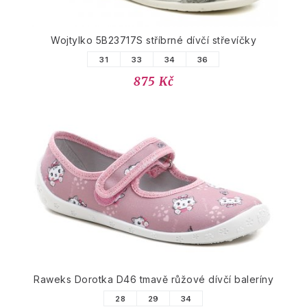
Wojtylko 5B23717S stříbrné dívčí střevíčky
31
33
34
36
875 Kč
Raweks Dorotka D46 tmavě růžové dívčí baleríny
28
29
34