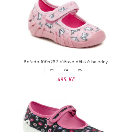
Befado 109n267 růžové dětské baleríny
21
24
25
495 Kč