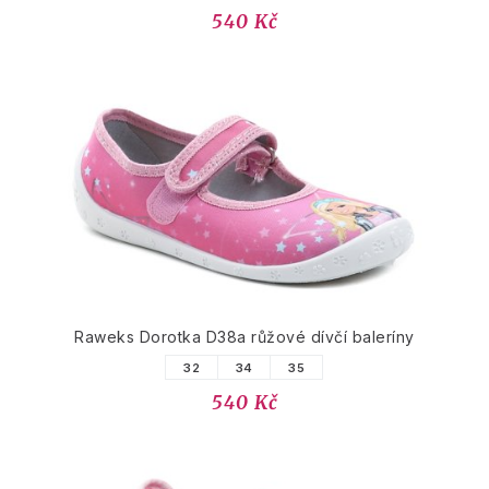
540 Kč
Raweks Dorotka D38a růžové dívčí baleríny
32
34
35
540 Kč