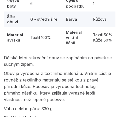
Výška
Výška
6
1
boty
podpatku
Šíře
G - střední šíře
Barva
Růžová
obuvi
Materiál
Materiál
Textil 50%
Textil 100%
vnitřní
svršku
Kůže 50%
části
Dětská letní rekreační obuv se zapínáním na pásek se
suchým zipem.
Obuv je vyrobena z textilního materiálu. Vnitřní část je
rovněž z textilního materiálu se stélkou z pravé
přírodní kůže. Podešev je vyrobena technologií
přímého nástřiku, který zajišťuje výrazně lepší
vlastnosti než lepené podešve.
Váha celého páru: 330 g