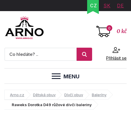
CZ
SK
DE
0
0 kč
Přihlásit se
MENU
Arno.cz
Dětská obuv
Dívčí obuv
Baleríny
Raweks Dorotka D49 růžové dívčí baleríny