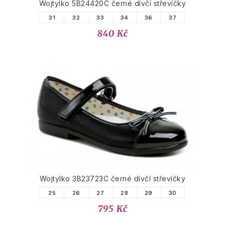
Wojtylko 5B24420C černé dívčí střevíčky
31
32
33
34
36
37
840 Kč
Wojtylko 3B23723C černé dívčí střevíčky
25
26
27
28
29
30
795 Kč