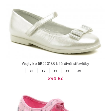
Wojtylko 5B22018B bílé dívčí střevíčky
31
32
34
35
36
840 Kč