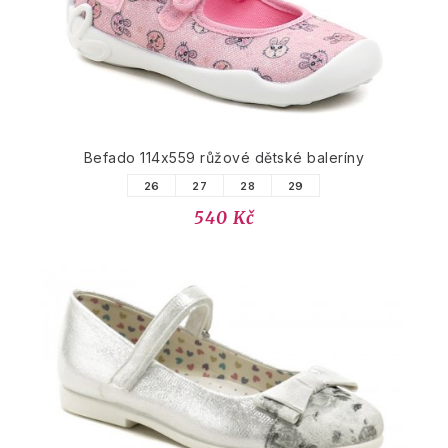
Befado 114x559 růžové dětské baleríny
26
27
28
29
540 Kč