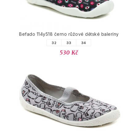
Befado 114y518 černo růžové dětské baleríny
32
33
34
530 Kč