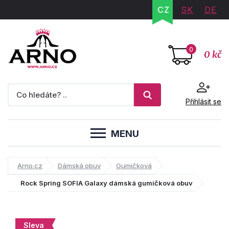
CZ
SK
DE
0
0 kč
Přihlásit se
MENU
Arno.cz
Dámská obuv
Gumičková
Rock Spring SOFIA Galaxy dámská gumičková obuv
Sleva