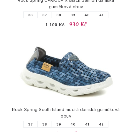
Rock Spring CARIOCA X Black Salmon dámská
gumičková obuv
36
37
38
39
40
41
930 Kč
1 100 Kč
Rock Spring South Island modrá dámská gumičková
obuv
37
38
39
40
41
42