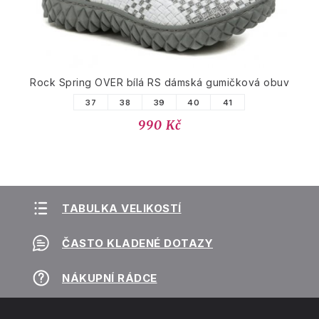
Rock Spring OVER bílá RS dámská gumičková obuv
37
38
39
40
41
990 Kč
TABULKA VELIKOSTÍ
ČASTO KLADENÉ DOTAZY
NÁKUPNÍ RÁDCE