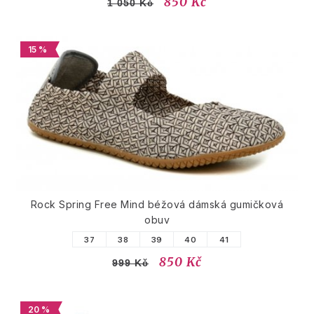
850 Kč
1 050 Kč
15 %
Rock Spring Free Mind béžová dámská gumičková
obuv
37
38
39
40
41
850 Kč
999 Kč
20 %