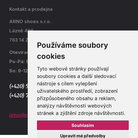
Kontakt a prodejna
ARNO shoes s.r.o.
Lázně 490
763 14 Zlín - Kostelec
Používáme soubory
Otevírací doba
cookies
Po-Pá: 9-17
Tyto webové stránky používají
So: 9-12
soubory cookies a další sledovací
nástroje s cílem vylepšení
(+420) 577 915 036,
uživatelského prostředí, zobrazení
(+420) 773 667 390
přizpůsobeného obsahu a reklam,
analýzy návštěvnosti webových
stránek a zjištění zdroje návštěvnosti.
arno@arno.cz
Souhlasím
Upravit mé předvolby