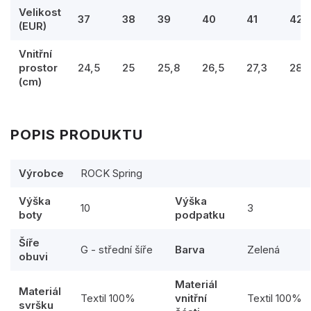
Velikost
37
38
39
40
41
42
(EUR)
Vnitřní
prostor
24,5
25
25,8
26,5
27,3
28
(cm)
POPIS PRODUKTU
Výrobce
ROCK Spring
Výška
Výška
10
3
boty
podpatku
Šíře
G - střední šíře
Barva
Zelená
obuvi
Materiál
Materiál
Textil 100%
vnitřní
Textil 100%
svršku