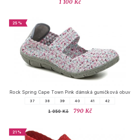
1 100 Kč
25 %
Rock Spring Cape Town Pink dámská gumičková obuv
37
38
39
40
41
42
790 Kč
1 050 Kč
21 %