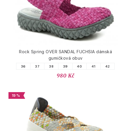
PODOBNÉ PRODUKTY
Rock Spring OVER SANDAL FUCHSIA dámská
gumičková obuv
36
37
38
39
40
41
42
980 Kč
19 %