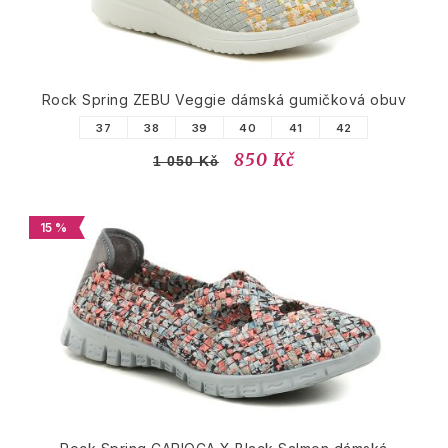
Rock Spring ZEBU Veggie dámská gumičková obuv
37
38
39
40
41
42
850 Kč
1 050 Kč
15 %