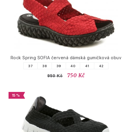
Rock Spring SOFIA červená dámská gumičková obuv
37
38
39
40
41
42
750 Kč
950 Kč
15 %