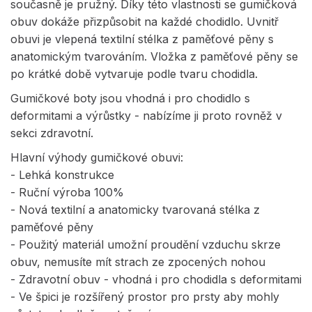
současně je pružný. Díky této vlastnosti se gumičková
obuv dokáže přizpůsobit na každé chodidlo. Uvnitř
obuvi je vlepená textilní stélka z paměťové pěny s
anatomickým tvarováním. Vložka z paměťové pěny se
po krátké době vytvaruje podle tvaru chodidla.
Gumičkové boty jsou vhodná i pro chodidlo s
deformitami a výrůstky - nabízíme ji proto rovněž v
sekci zdravotní.
Hlavní výhody gumičkové obuvi:
- Lehká konstrukce
- Ruční výroba 100%
- Nová textilní a anatomicky tvarovaná stélka z
paměťové pěny
- Použitý materiál umožní proudění vzduchu skrze
obuv, nemusíte mít strach ze zpocených nohou
- Zdravotní obuv - vhodná i pro chodidla s deformitami
- Ve špici je rozšířený prostor pro prsty aby mohly