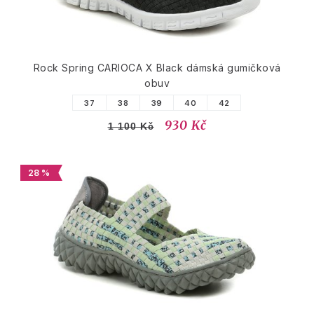
Rock Spring CARIOCA X Black dámská gumičková
obuv
37
38
39
40
42
930 Kč
1 100 Kč
28 %