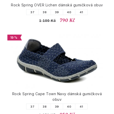
Rock Spring OVER Lichen dámská gumičková obuv
37
38
39
40
41
790 Kč
1 100 Kč
19 %
Rock Spring Cape Town Navy dámská gumičková
obuv
37
38
39
40
41