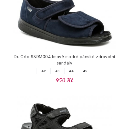
Dr. Orto 989M004 tmavě modré pánské zdravotní
sandály
42
43
44
45
950 Kč