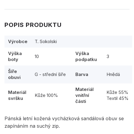
POPIS PRODUKTU
Výrobce
T. Sokolski
Výška
Výška
10
3
boty
podpatku
Šíře
G - střední šíře
Barva
Hnědá
obuvi
Materiál
Materiál
Kůže 55%
Kůže 100%
vnitřní
svršku
Textil 45%
části
Pánská letní kožená vycházková sandálová obuv se
zapínáním na suchý zip.