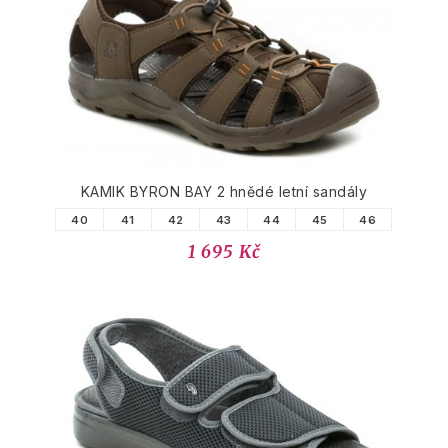
PODOBNÉ PRODUKTY
KAMIK BYRON BAY 2 hnědé letní sandály
40
41
42
43
44
45
46
1 695 Kč