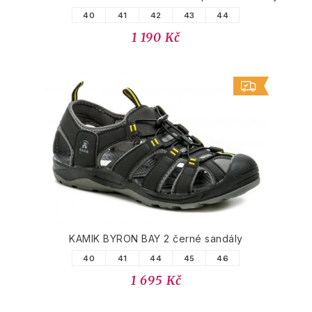
40
41
42
43
44
1 190 Kč
KAMIK BYRON BAY 2 černé sandály
40
41
44
45
46
1 695 Kč