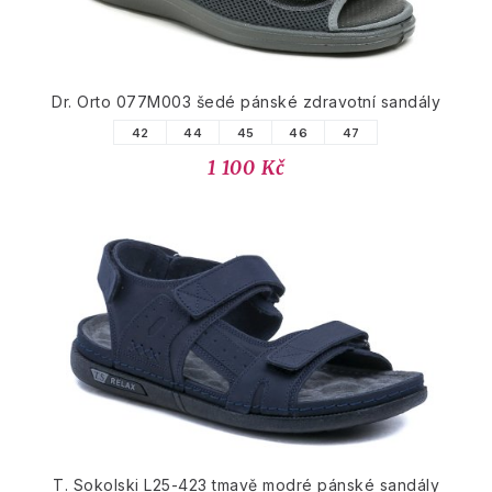
Dr. Orto 077M003 šedé pánské zdravotní sandály
42
44
45
46
47
1 100 Kč
T. Sokolski L25-423 tmavě modré pánské sandály