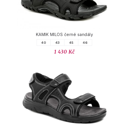
KAMIK MILOS černé sandály
40
43
45
46
1 430 Kč