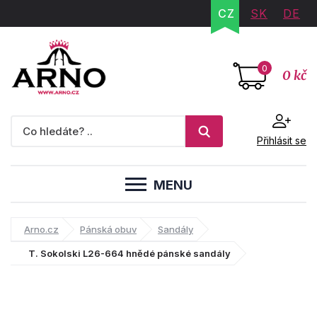
CZ
SK
DE
0
0 kč
Přihlásit se
MENU
Arno.cz
Pánská obuv
Sandály
T. Sokolski L26-664 hnědé pánské sandály