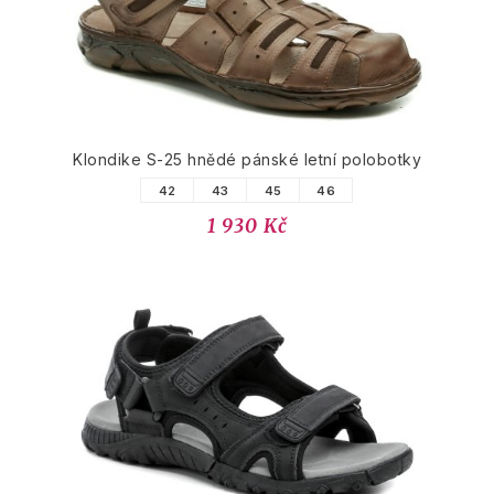
Klondike S-25 hnědé pánské letní polobotky
42
43
45
46
1 930 Kč