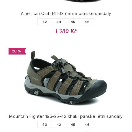
American Club RL163 černé pánské sandály
42
44
45
46
1 380 Kč
20 %
Mountain Fighter 195-25-42 khaki pánské letní sandály
40
42
45
46