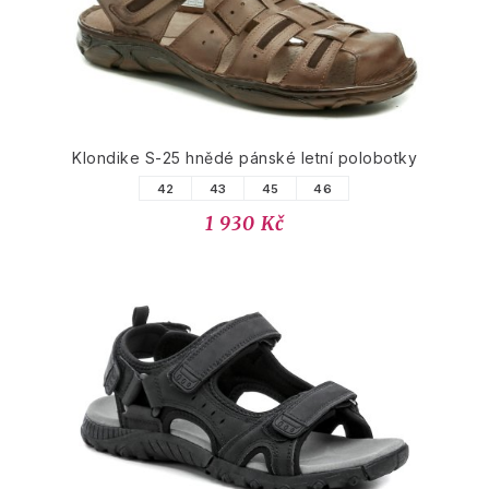
Klondike S-25 hnědé pánské letní polobotky
42
43
45
46
1 930 Kč