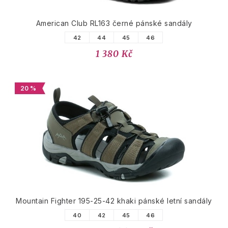
American Club RL163 černé pánské sandály
42
44
45
46
1 380 Kč
20 %
Mountain Fighter 195-25-42 khaki pánské letní sandály
40
42
45
46