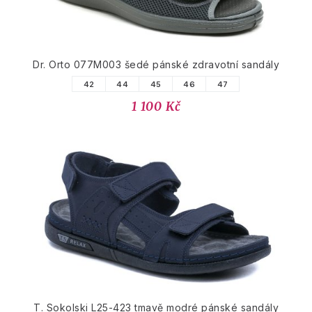
Dr. Orto 077M003 šedé pánské zdravotní sandály
42
44
45
46
47
1 100 Kč
T. Sokolski L25-423 tmavě modré pánské sandály