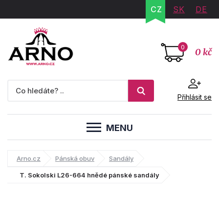
CZ
SK
DE
0
0 kč
Přihlásit se
MENU
Arno.cz
Pánská obuv
Sandály
T. Sokolski L26-664 hnědé pánské sandály