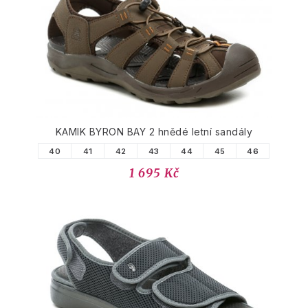
PODOBNÉ PRODUKTY
KAMIK BYRON BAY 2 hnědé letní sandály
40
41
42
43
44
45
46
1 695 Kč