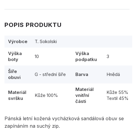
POPIS PRODUKTU
Výrobce
T. Sokolski
Výška
Výška
10
3
boty
podpatku
Šíře
G - střední šíře
Barva
Hnědá
obuvi
Materiál
Materiál
Kůže 55%
Kůže 100%
vnitřní
svršku
Textil 45%
části
Pánská letní kožená vycházková sandálová obuv se
zapínáním na suchý zip.