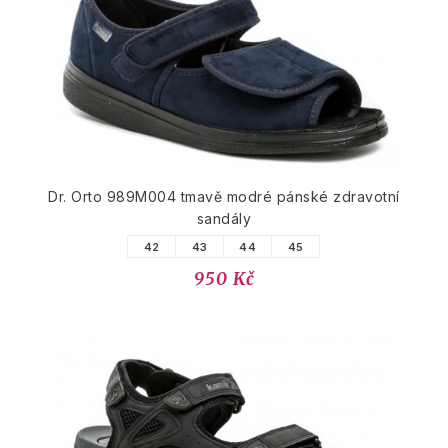
Dr. Orto 989M004 tmavě modré pánské zdravotní
sandály
42
43
44
45
950 Kč