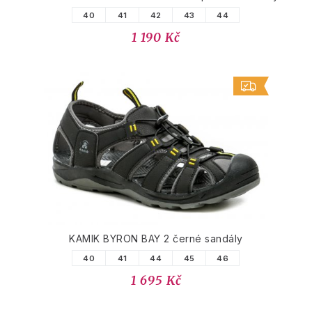
40
41
42
43
44
1 190 Kč
KAMIK BYRON BAY 2 černé sandály
40
41
44
45
46
1 695 Kč