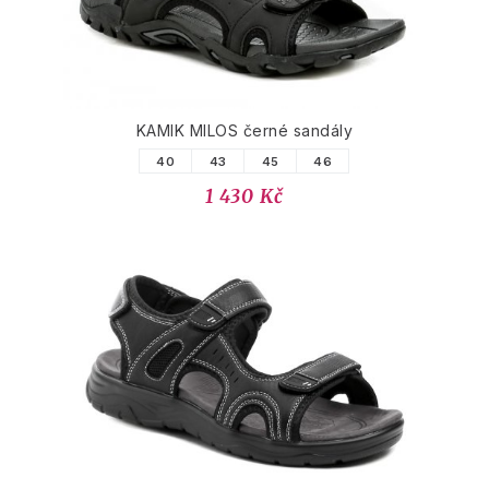
KAMIK MILOS černé sandály
40
43
45
46
1 430 Kč