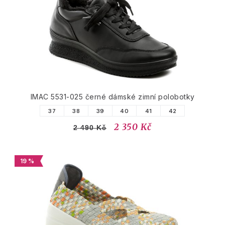
IMAC 5531-025 černé dámské zimní polobotky
37
38
39
40
41
42
2 350 Kč
2 490 Kč
19 %