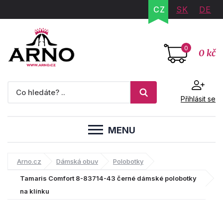
CZ
SK
DE
0
0 kč
Přihlásit se
MENU
Arno.cz
Dámská obuv
Polobotky
Tamaris Comfort 8-83714-43 černé dámské polobotky
na klínku