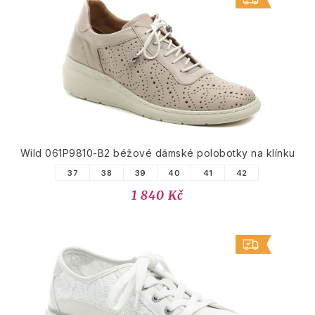
Wild 061P9810-B2 béžové dámské polobotky na klínku
37
38
39
40
41
42
1 840 Kč