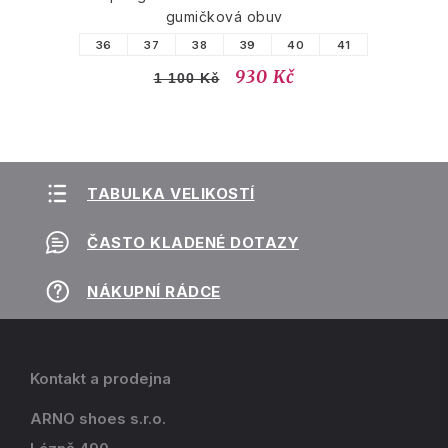
gumičková obuv
36
37
38
39
40
41
930 Kč
1 100 Kč
TABULKA VELIKOSTÍ
ČASTO KLADENÉ DOTAZY
NÁKUPNÍ RÁDCE
Kontakt a prodejna
ARNO shoes s.r.o.