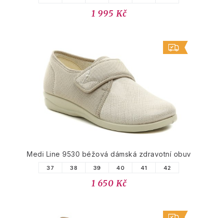
1 995 Kč
Medi Line 9530 béžová dámská zdravotní obuv
37
38
39
40
41
42
1 650 Kč