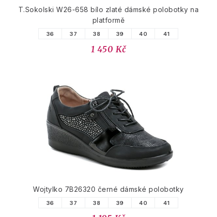
T.Sokolski W26-658 bílo zlaté dámské polobotky na
platformě
36
37
38
39
40
41
1 450 Kč
Wojtylko 7B26320 černé dámské polobotky
36
37
38
39
40
41