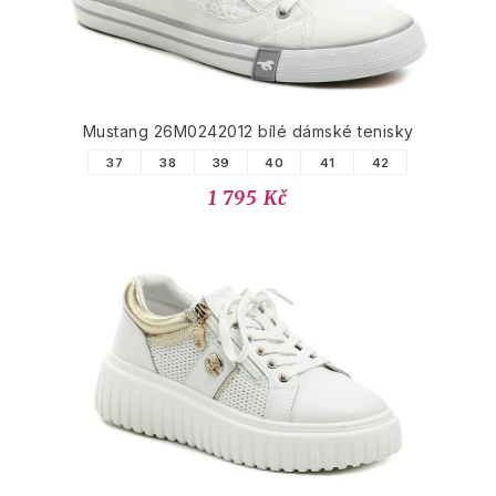
Mustang 26M0242012 bílé dámské tenisky
37
38
39
40
41
42
1 795 Kč