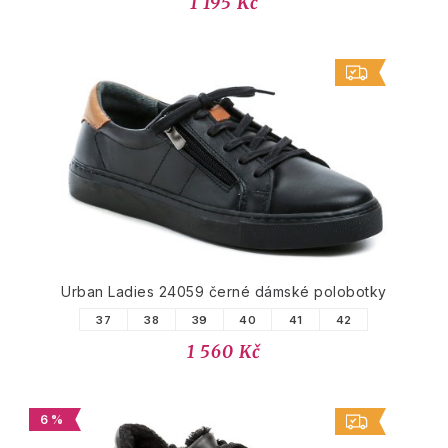
1 195 Kč
Urban Ladies 24059 černé dámské polobotky
37
38
39
40
41
42
1 560 Kč
6 %