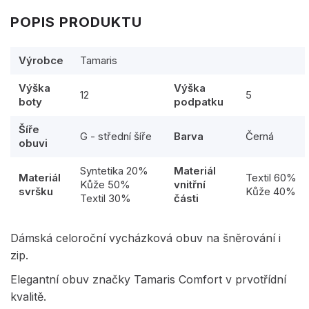
POPIS PRODUKTU
Výrobce
Tamaris
Výška
Výška
12
5
boty
podpatku
Šíře
G - střední šíře
Barva
Černá
obuvi
Syntetika 20%
Materiál
Materiál
Textil 60%
Kůže 50%
vnitřní
svršku
Kůže 40%
Textil 30%
části
Dámská celoroční vycházková obuv na šněrování i
zip.
Elegantní obuv značky Tamaris Comfort v prvotřídní
kvalitě.