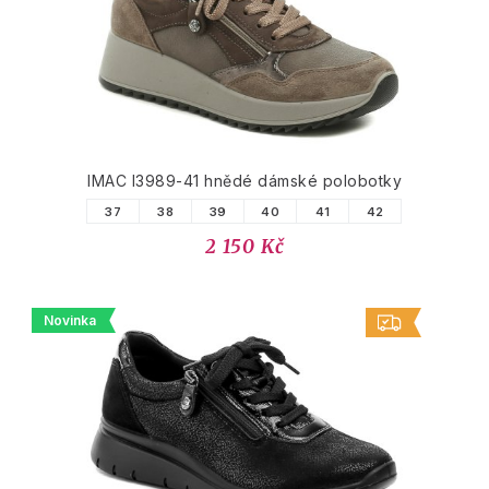
IMAC I3989-41 hnědé dámské polobotky
37
38
39
40
41
42
2 150 Kč
Novinka