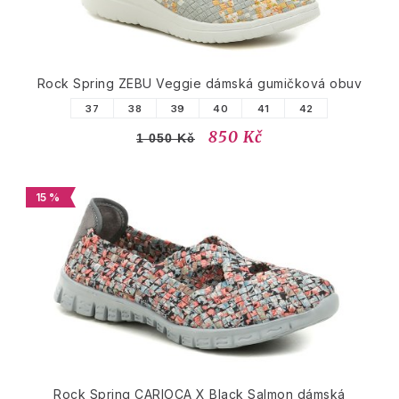
Rock Spring ZEBU Veggie dámská gumičková obuv
37
38
39
40
41
42
850 Kč
1 050 Kč
15 %
Rock Spring CARIOCA X Black Salmon dámská