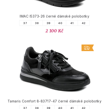
IMAC I5373-26 černé dámské polobotky
37
38
39
40
41
42
2 100 Kč
Tamaris Comfort 8-83717-47 černé dámské polobotky
37
38
39
40
41
42