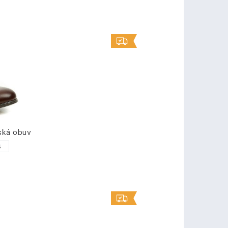
ská obuv
4