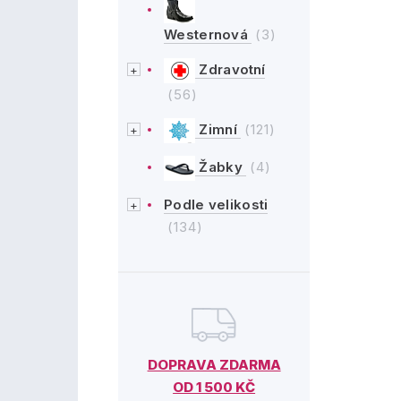
Westernová
(3)
Zdravotní
(56)
Zimní
(121)
Žabky
(4)
Podle velikosti
(134)
DOPRAVA ZDARMA
OD 1 500 KČ