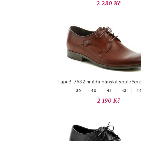
2 280 Kč
Tapi B-7582 hnědá pánská společen
39
40
41
43
4
2 190 Kč