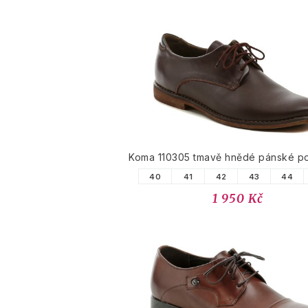
Koma 110305 tmavě hnědé pánské p
40
41
42
43
44
1 950 Kč