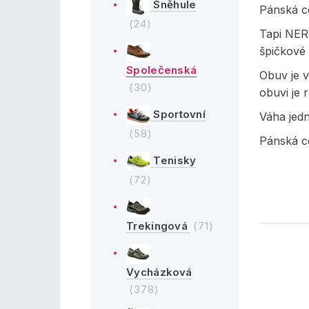
Sněhule
Pánská c
(24)
Tapi NER
špičkové 
Společenská
Obuv je v
(30)
obuvi je 
Sportovní
Váha jed
(58)
Pánská c
Tenisky
(72)
Trekingová
(71)
Vycházková
(378)