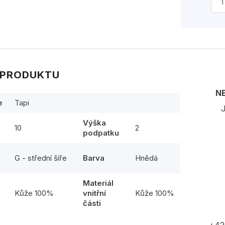
 PRODUKTU
N
e
Tapi
J
Výška
10
2
podpatku
G - střední šíře
Barva
Hnědá
Materiál
l
Kůže 100%
vnitřní
Kůže 100%
části