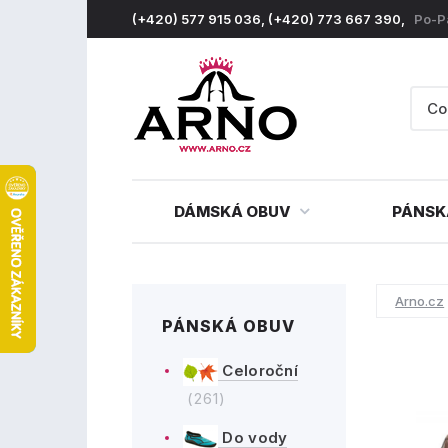
(+420) 577 915 036, (+420) 773 667 390,
Po-P
DÁMSKÁ OBUV
PÁNSK
Arno.cz
PÁNSKÁ OBUV
Celoroční
(261)
Do vody