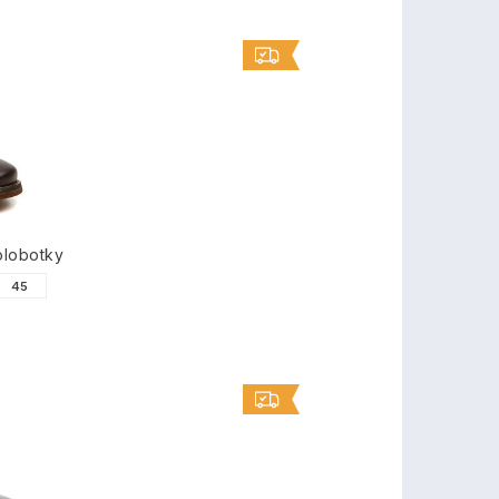
olobotky
45