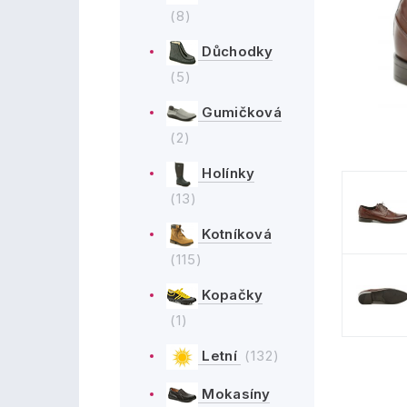
(8)
Důchodky
(5)
Gumičková
(2)
Holínky
(13)
Kotníková
(115)
Kopačky
(1)
Letní
(132)
Mokasíny