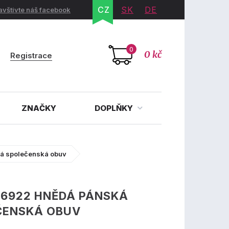
CZ
SK
DE
avštivte náš facebook
0
0 kč
Registrace
ZNAČKY
DOPLŇKY
á společenská obuv
-6922 HNĚDÁ PÁNSKÁ
ČENSKÁ OBUV