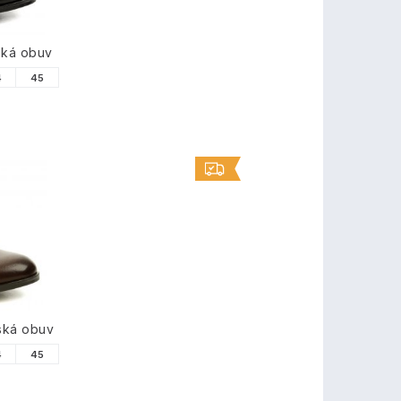
ská obuv
4
45
ská obuv
4
45