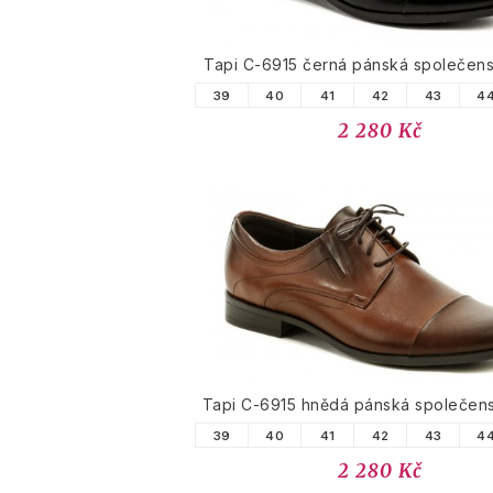
Tapi C-6915 černá pánská společen
39
40
41
42
43
4
2 280 Kč
Tapi C-6915 hnědá pánská společen
39
40
41
42
43
4
2 280 Kč