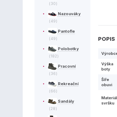
(30)
Nazouváky
(49)
Pantofle
POPIS
(49)
Polobotky
Výrobc
(182)
Výška
Pracovní
boty
(36)
Šíře
Rekreační
obuvi
(66)
Materiá
Sandály
svršku
(28)