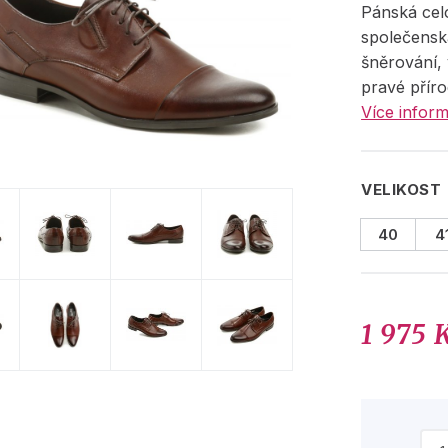
Pánská cel
společensk
šněrování,
pravé příro
Více inform
VELIKOST
40
4
1 975 