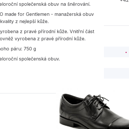
+42
eloroční společenská obuv na šněrování.
O made for Gentlemen - manažerská obuv
kvality z nejlepší kůže.
yrobena z pravé přírodní kůže. Vnitřní část
rovněž vyrobena z pravé přírodní kůže.
noho páru: 750 g
eloroční společenská obuv.
PODOBNÉ PRODUK