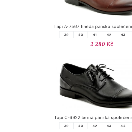
Tapi A-7567 hnědá pánská společen
39
40
41
42
43
2 280 Kč
Tapi C-6922 černá pánská společen
39
40
42
43
44