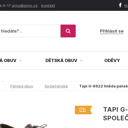
á 9-17
arno@arno.cz
kontakt
N
Přihlásit se
Á OBUV
DĚTSKÁ OBUV
ODĚVY
Pánská obuv
Společenská
Tapi G-6922 hnědá pánsk
TAPI G
SPOLE