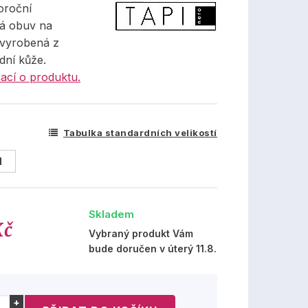
oroční
á obuv na
 vyrobená z
dní kůže.
ací o produktu.
Tabulka standardních velikostí
1
Skladem
Kč
Vybraný produkt Vám
bude doručen v úterý 11.8.
+