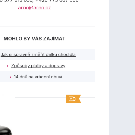
0 577 915 036, +420 773 667 390
arno@arno.cz
MOHLO BY VÁS ZAJÍMAT
Jak si správně změřit délku chodidla
Způsoby platby a dopravy
14 dnů na vrácení obuvi
TY