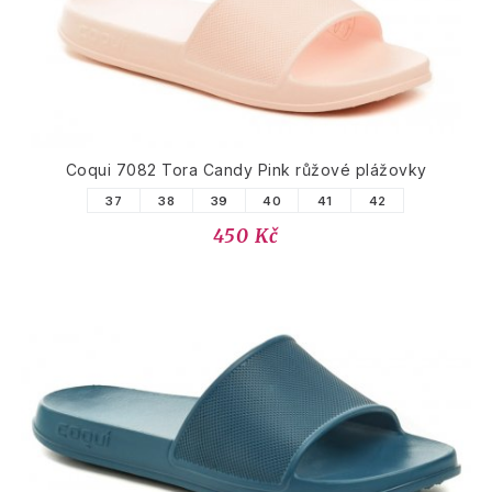
Coqui 7082 Tora Candy Pink růžové plážovky
37
38
39
40
41
42
450 Kč