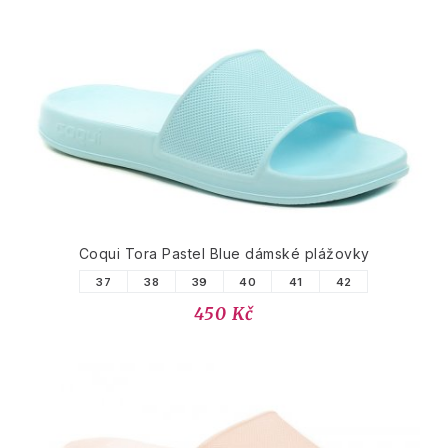
Coqui Tora Pastel Blue dámské plážovky
37
38
39
40
41
42
450 Kč