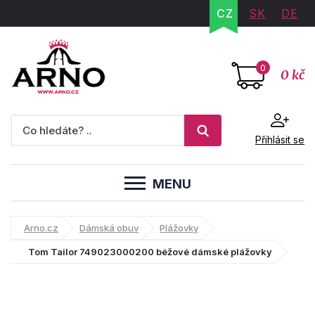
CZ
SK
DE
0
0 kč
Přihlásit se
MENU
Arno.cz
Dámská obuv
Plážovky
Tom Tailor 749023000200 béžové dámské plážovky