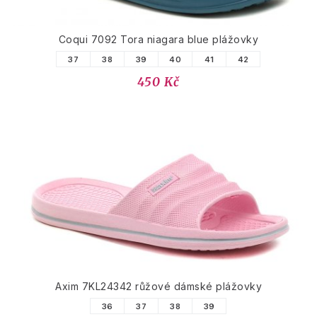
Coqui 7092 Tora niagara blue plážovky
37
38
39
40
41
42
450 Kč
Axim 7KL24342 růžové dámské plážovky
36
37
38
39