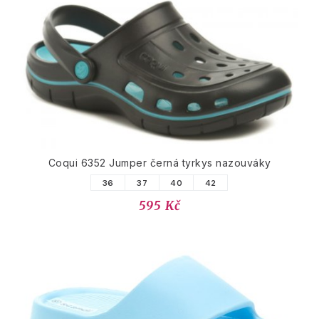
Coqui 6352 Jumper černá tyrkys nazouváky
36
37
40
42
595 Kč