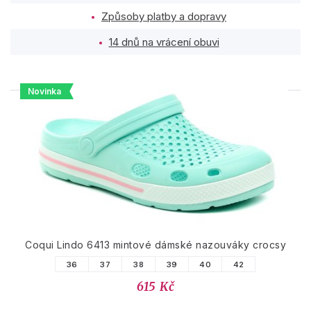
Způsoby platby a dopravy
14 dnů na vrácení obuvi
Novinka
PODOBNÉ PRODUKTY
Coqui Lindo 6413 mintové dámské nazouváky crocsy
36
37
38
39
40
42
615 Kč