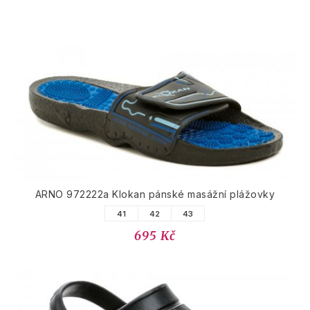
ARNO 972222a Klokan pánské masážní plážovky
41
42
43
695 Kč