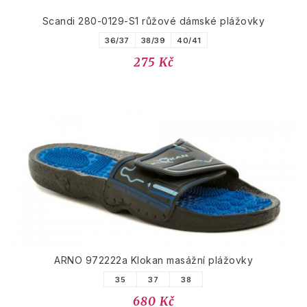
Scandi 280-0129-S1 růžové dámské plážovky
36/37
38/39
40/41
275 Kč
ARNO 972222a Klokan masážní plážovky
35
37
38
680 Kč