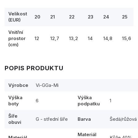
Velikost
20
21
22
23
24
25
(EUR)
Vnitřní
prostor
12
12,7
13,2
14
14,8
15,6
(cm)
POPIS PRODUKTU
Výrobce
Vi-GGa-Mi
Výška
Výška
6
1
boty
podpatku
Šíře
G - střední šíře
Barva
Šedá/růžová
obuvi
Materiál
Materiál
Kůže 40%