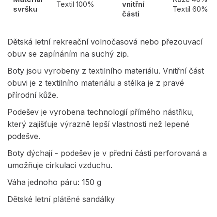
Textil 100%
vnitřní
svršku
Textil 60%
části
Dětská letní rekreační volnočasová nebo přezouvací
obuv se zapínáním na suchý zip.
Boty jsou vyrobeny z textilního materiálu. Vnitřní část
obuvi je z textilního materiálu a stélka je z pravé
přírodní kůže.
Podešev je vyrobena technologií přímého nástřiku,
který zajišťuje výrazně lepší vlastnosti než lepené
podešve.
Boty dýchají - podešev je v přední části perforovaná a
umožňuje cirkulaci vzduchu.
Váha jednoho páru: 150 g
Dětské letní plátěné sandálky