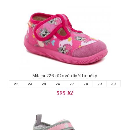
Milami 226 růžové dívčí botičky
22
23
24
26
27
28
29
30
595 Kč