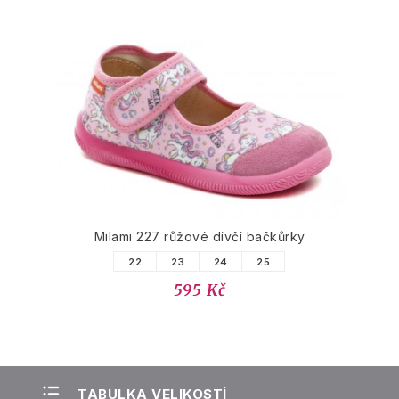
Milami 227 růžové dívčí bačkůrky
22
23
24
25
595 Kč
TABULKA VELIKOSTÍ