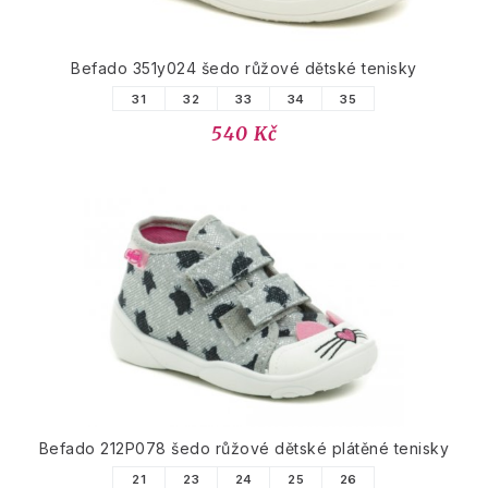
Befado 351y024 šedo růžové dětské tenisky
31
32
33
34
35
540 Kč
Befado 212P078 šedo růžové dětské plátěné tenisky
21
23
24
25
26