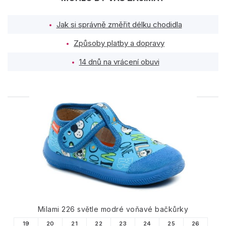
Jak si správně změřit délku chodidla
Způsoby platby a dopravy
14 dnů na vrácení obuvi
PODOBNÉ PRODUKTY
Milami 226 světle modré voňavé bačkůrky
19
20
21
22
23
24
25
26