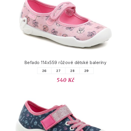
Befado 114x559 růžové dětské baleríny
26
27
28
29
540 Kč