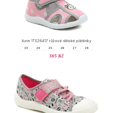
Axim 1TE26417 růžové dětské plátěnky
23
24
25
26
27
28
365 Kč