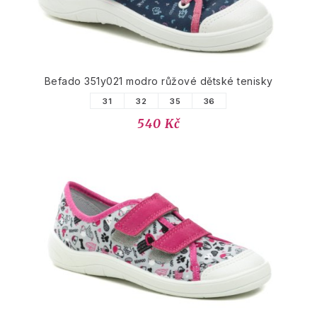
Befado 351y021 modro růžové dětské tenisky
31
32
35
36
540 Kč