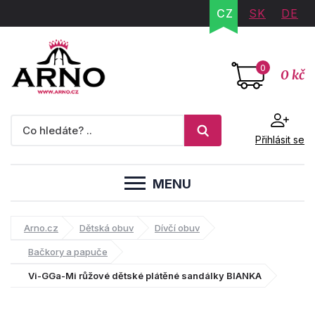
CZ
SK
DE
0
0 kč
Přihlásit se
MENU
Arno.cz
Dětská obuv
Dívčí obuv
Bačkory a papuče
Vi-GGa-Mi růžové dětské plátěné sandálky BIANKA