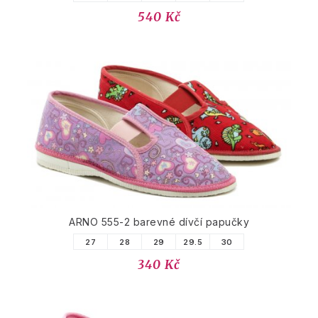
540 Kč
ARNO 555-2 barevné dívčí papučky
27
28
29
29.5
30
340 Kč