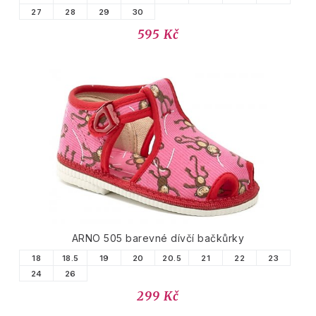
27
28
29
30
595 Kč
ARNO 505 barevné dívčí bačkůrky
18
18.5
19
20
20.5
21
22
23
24
26
299 Kč