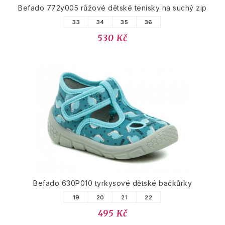
Befado 772y005 růžové dětské tenisky na suchý zip
33
34
35
36
530 Kč
Befado 630P010 tyrkysové dětské bačkůrky
19
20
21
22
495 Kč