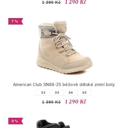
1 290 Kč
1 390 Kč
7 %
American Club SN86-25 béžové dětské zimní boty
32
33
34
35
1 290 Kč
1 390 Kč
9 %