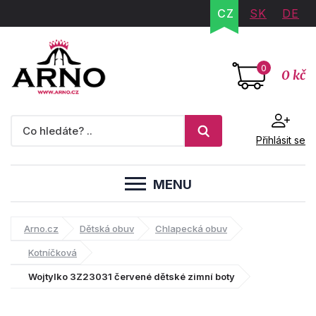
CZ
SK
DE
0
0 kč
Přihlásit se
MENU
Arno.cz
Dětská obuv
Chlapecká obuv
Kotníčková
Wojtylko 3Z23031 červené dětské zimní boty