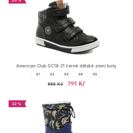
20 %
American Club GC19-21 černé dětské zimní boty
31
32
33
34
35
795 Kč
995 Kč
22 %