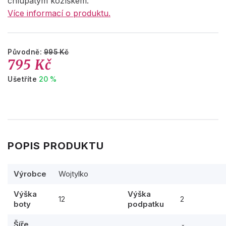
chlupatým kožíškem.
Více informací o produktu.
Původně:
995 Kč
795 Kč
Ušetříte
20 %
POPIS PRODUKTU
Výrobce
Wojtylko
Výška
Výška
12
2
boty
podpatku
Šíře