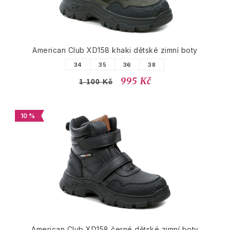
American Club XD158 khaki dětské zimní boty
34
35
36
38
995 Kč
1 100 Kč
10 %
American Club XD158 černé dětské zimní boty