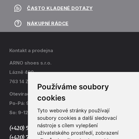
ČASTO KLADENÉ DOTAZY
NÁKUPNÍ RÁDCE
Kontakt a prodejna
ARNO shoes s.r.o.
Lázně 490
763 14 Zlín - Kostelec
Používáme soubory
Otevírací doba
cookies
Po-Pá: 9-17
Tyto webové stránky používají
So: 9-12
soubory cookies a další sledovací
nástroje s cílem vylepšení
(+420) 577 915 036,
uživatelského prostředí, zobrazení
(+420) 773 667 390