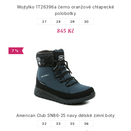
Wojtylko 1T26396a černo oranžové chlapecké
polobotky
27
28
29
30
845 Kč
7 %
American Club SN86-25 navy dětské zimní boty
32
33
35
36