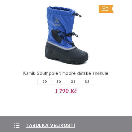
Kamik Southpole4 modré dětské sněhule
29
30
31
32
1 790 Kč
TABULKA VELIKOSTÍ