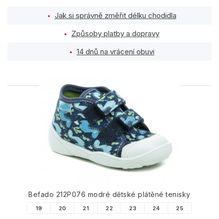
Jak si správně změřit délku chodidla
Způsoby platby a dopravy
14 dnů na vrácení obuvi
PODOBNÉ PRODUKTY
Befado 212P076 modré dětské plátěné tenisky
19
20
21
22
23
24
25