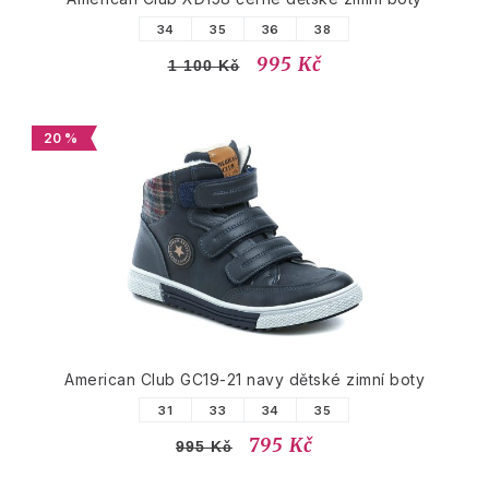
34
35
36
38
995 Kč
1 100 Kč
20 %
American Club GC19-21 navy dětské zimní boty
31
33
34
35
795 Kč
995 Kč