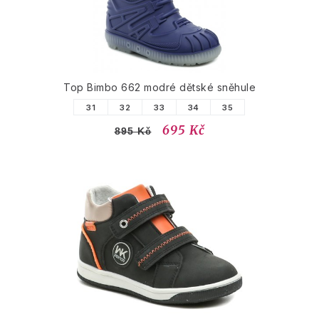
Top Bimbo 662 modré dětské sněhule
31
32
33
34
35
695 Kč
895 Kč