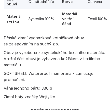
G - střední šíře
Barva
Červená
obuvi
Materiál
Materiál
Syntetika 100%
vnitřní
Textil 100%
svršku
části
Dětská zimní vycházková kotníčková obuv
se zalepováním na suchý zip.
Obuv je vyrobena ze syntetického textilního materiálu.
Vnitřní část obuvi je vybavena kožíškem z textilního
materiálu.
SOFTSHELL Waterproof membrána - zamezuje
promočení.
Váha jednoho páru: 380 g
Zimní boty značky Wojtylko.