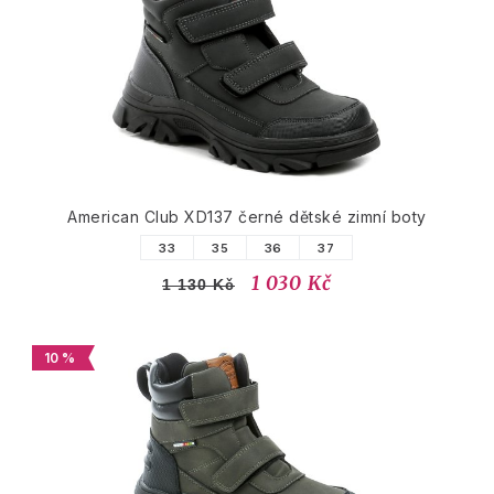
American Club XD137 černé dětské zimní boty
33
35
36
37
1 030 Kč
1 130 Kč
10 %