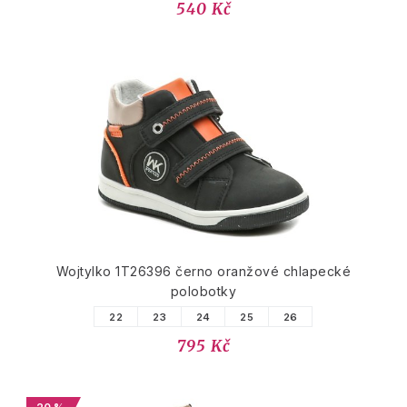
540 Kč
Wojtylko 1T26396 černo oranžové chlapecké
polobotky
22
23
24
25
26
795 Kč