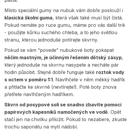
pasta.
Místo speciální gumy na nubuk vám dobře poslouží i
klasická školní guma
, která však také musí být čistá.
Pokud nemáte po ruce gumu, máme pro vás další trik
- použijte kůrku suchého chleba, a to jeho světlou
stranu, kterou jednoduše potírejte skvrny.
Pokud se vám “povede” nubukové boty pokapat
něčím mastným, je účinným řešením dětský zásyp
,
který jednoduše na skvrnu nasypete a necháte pár
hodin působit. Stejně dobře funguje také
roztok vody
s octem v poměru 1:1
. Navlhčete v něm měkký hadřík
a přitlačte ke skvrně (nevtírejte!). Poté boty znova
přetřete navlhčeným hadříkem.
Skvrn od posypové soli se snadno zbavíte pomocí
papírových kapesníků namočených ve vodě
. Opět
stačí jen na chvilku přiložit. Pokud to nezabere, zkuste
trochu saponátu na mytí nádobí.