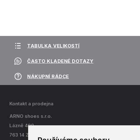
TABULKA VELIKOSTÍ
ČASTO KLADENÉ DOTAZY
NÁKUPNÍ RÁDCE
Kontakt a prodejna
ARNO shoes s.r.o.
Lázně 490
763 14 Zlín - Kostelec