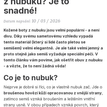
z nubuku? Je to
snadné!
10 / 03 / 2026
Datum napsání:
Kožené boty z nubuku jsou velmi populární - a není
divu. Díky svému sametovému vzhledu vypadá
tento materiál (který si lidé často pletou se
semišem) velmi elegantně. Je ale také velmi jemný a
proto stejně jako semiš vyžaduje speciální péči. V
tomto článku vám povíme, jak ošetřit obuv z nubuku
- a vězte, že to není žádná věda!
Co je to nubuk?
Nejprve je dobré si říci, co je vlastně nubuk zač. Jde o
broušenou hovězí kůži opracovanou z vnější strany
,
zatímco semiš vzniká broušením a leštěním vnitřní
strany usně. V obou případech vzniká povrch, který