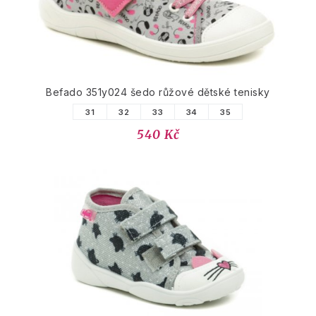
Befado 351y024 šedo růžové dětské tenisky
31
32
33
34
35
540 Kč