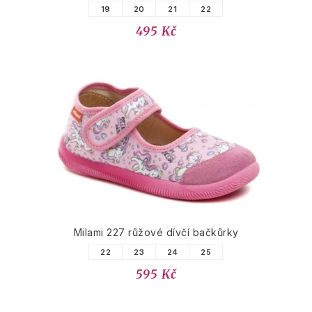
19
20
21
22
495 Kč
Milami 227 růžové dívčí bačkůrky
22
23
24
25
595 Kč