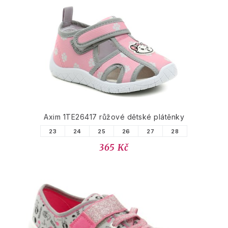
Axim 1TE26417 růžové dětské plátěnky
23
24
25
26
27
28
365 Kč