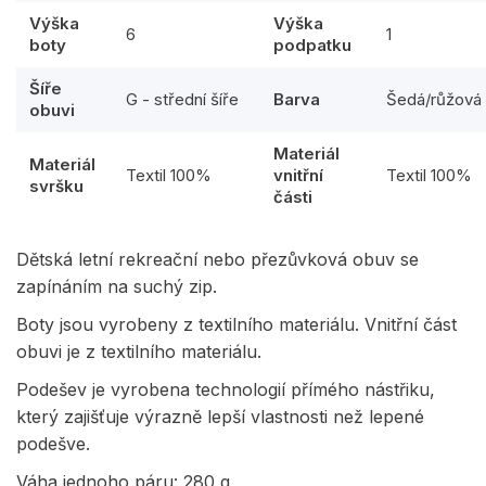
Výška
Výška
6
1
boty
podpatku
Šíře
G - střední šíře
Barva
Šedá/růžová
obuvi
Materiál
Materiál
Textil 100%
vnitřní
Textil 100%
svršku
části
Dětská letní rekreační nebo přezůvková obuv se
zapínáním na suchý zip.
Boty jsou vyrobeny z textilního materiálu. Vnitřní část
obuvi je z textilního materiálu.
Podešev je vyrobena technologií přímého nástřiku,
který zajišťuje výrazně lepší vlastnosti než lepené
podešve.
Váha jednoho páru: 280 g