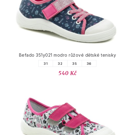
Befado 351y021 modro růžové dětské tenisky
31
32
35
36
540 Kč