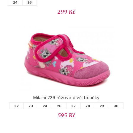
24
26
299 Kč
Milami 226 růžové dívčí botičky
22
23
24
26
27
28
29
30
595 Kč