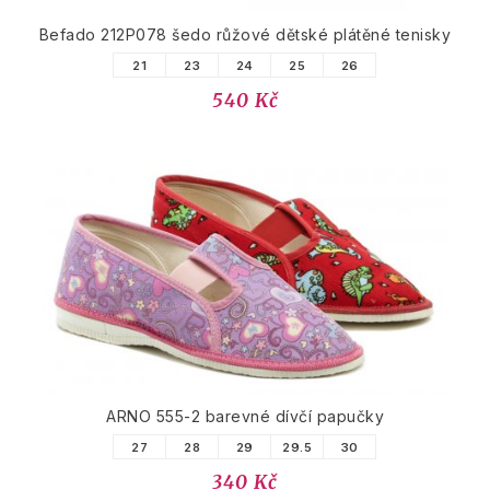
Befado 212P078 šedo růžové dětské plátěné tenisky
21
23
24
25
26
540 Kč
ARNO 555-2 barevné dívčí papučky
27
28
29
29.5
30
340 Kč