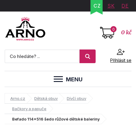
CZ
SK
DE
0
0 kč
Přihlásit se
MENU
Arno.cz
Dětská obuv
Dívčí obuv
Bačkory a papuče
Befado 114x516 šedo růžové dětské baleríny