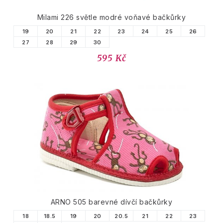
Milami 226 světle modré voňavé bačkůrky
19
20
21
22
23
24
25
26
27
28
29
30
595 Kč
ARNO 505 barevné dívčí bačkůrky
18
18.5
19
20
20.5
21
22
23