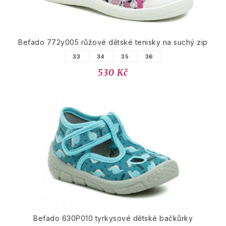
Befado 772y005 růžové dětské tenisky na suchý zip
33
34
35
36
530 Kč
Befado 630P010 tyrkysové dětské bačkůrky