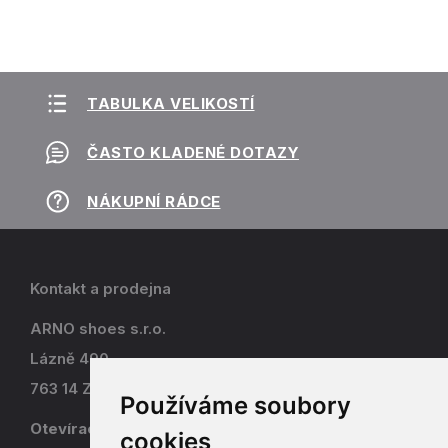
TABULKA VELIKOSTÍ
ČASTO KLADENÉ DOTAZY
NÁKUPNÍ RÁDCE
Kontakt a prodejna
ARNO shoes s.r.o.
Lázně 490
763 14 Zlín - Kostelec
Používáme soubory
Otevírací doba
cookies