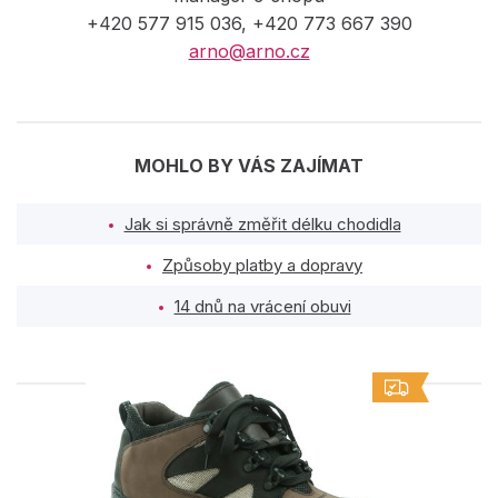
+420 577 915 036, +420 773 667 390
arno@arno.cz
MOHLO BY VÁS ZAJÍMAT
Jak si správně změřit délku chodidla
Způsoby platby a dopravy
14 dnů na vrácení obuvi
PODOBNÉ PRODUKTY