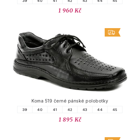
39
40
41
42
43
44
45
1 960 Kč
Koma 519 černé pánské polobotky
39
40
41
42
43
44
45
1 895 Kč