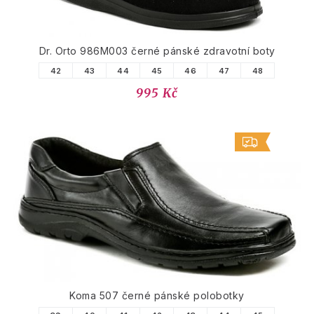
Dr. Orto 986M003 černé pánské zdravotní boty
42
43
44
45
46
47
48
995 Kč
Koma 507 černé pánské polobotky