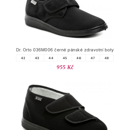
Dr. Orto 036M006 černé pánské zdravotní boty
42
43
44
45
46
47
48
955 Kč