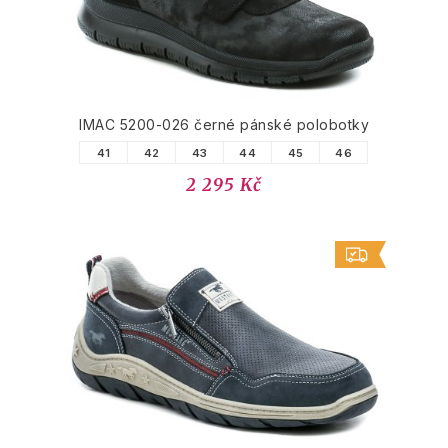
IMAC 5200-026 černé pánské polobotky
41
42
43
44
45
46
2 295 Kč