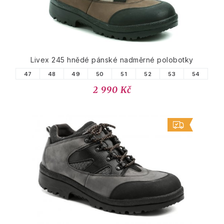
Livex 245 hnědé pánské nadměrné polobotky
47
48
49
50
51
52
53
54
2 990 Kč