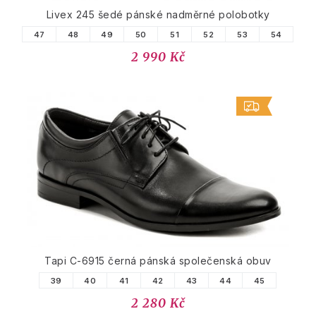
Livex 245 šedé pánské nadměrné polobotky
47
48
49
50
51
52
53
54
2 990 Kč
Tapi C-6915 černá pánská společenská obuv
39
40
41
42
43
44
45
2 280 Kč