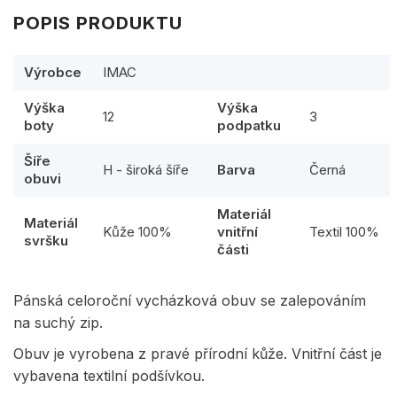
POPIS PRODUKTU
Výrobce
IMAC
Výška
Výška
12
3
boty
podpatku
Šíře
H - široká šíře
Barva
Černá
obuvi
Materiál
Materiál
Kůže 100%
vnitřní
Textil 100%
svršku
části
Pánská celoroční vycházková obuv se zalepováním
na suchý zip.
Obuv je vyrobena z pravé přírodní kůže. Vnitřní část je
vybavena textilní podšívkou.