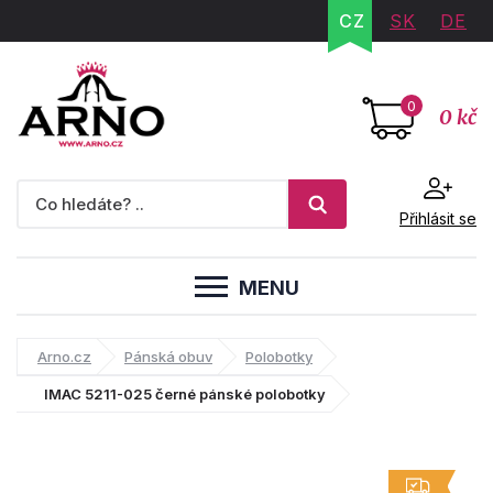
CZ
SK
DE
0
0 kč
Přihlásit se
MENU
Arno.cz
Pánská obuv
Polobotky
IMAC 5211-025 černé pánské polobotky