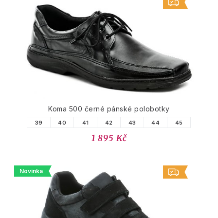
Koma 500 černé pánské polobotky
39
40
41
42
43
44
45
1 895 Kč
Novinka