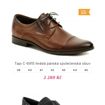
Tapi C-6915 hnědá pánská společenská obuv
39
40
41
42
43
44
45
2 280 Kč