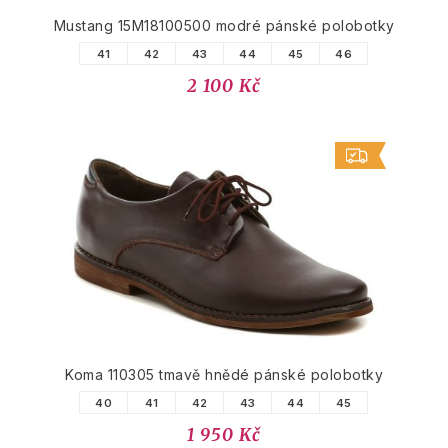
Mustang 15M18100500 modré pánské polobotky
41
42
43
44
45
46
2 100 Kč
Koma 110305 tmavě hnědé pánské polobotky
40
41
42
43
44
45
1 950 Kč