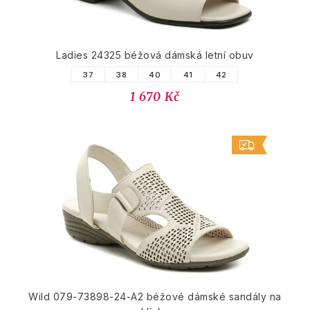
Ladies 24325 béžová dámská letní obuv
37
38
40
41
42
1 670 Kč
Wild 079-73898-24-A2 béžové dámské sandály na