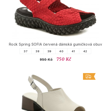
Rock Spring SOFIA červená dámská gumičková obuv
37
38
39
40
41
42
750 Kč
950 Kč