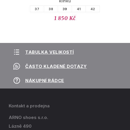
klínku
37
38
39
41
42
1 850 Kč
TABULKA VELIKOSTÍ
ČASTO KLADENÉ DOTAZY
NÁKUPNÍ RÁDCE
Kontakt a prodejna
ARNO shoes s.r.o.
Lázně 490