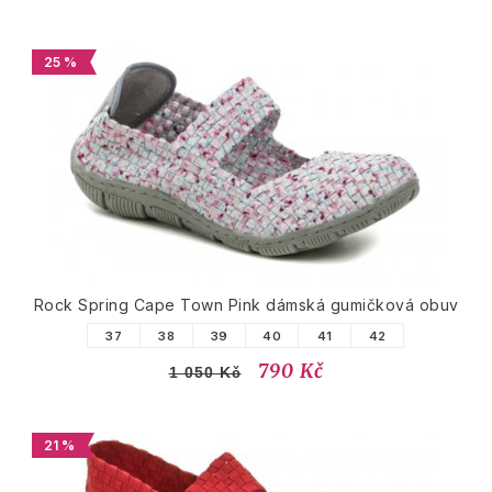
25 %
Rock Spring Cape Town Pink dámská gumičková obuv
37
38
39
40
41
42
790 Kč
1 050 Kč
21 %