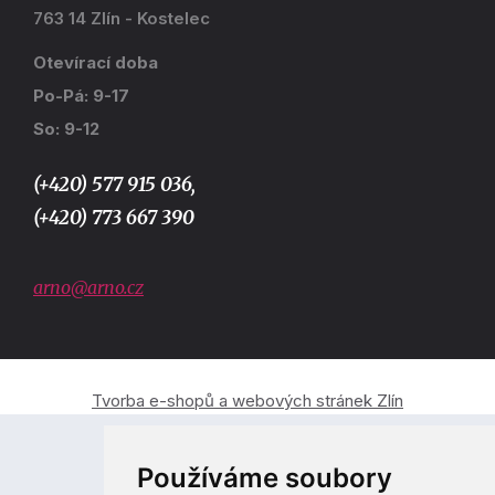
763 14 Zlín - Kostelec
Otevírací doba
Po-Pá: 9-17
So: 9-12
(+420) 577 915 036,
(+420) 773 667 390
arno@arno.cz
Tvorba e-shopů a webových stránek Zlín
Používáme soubory