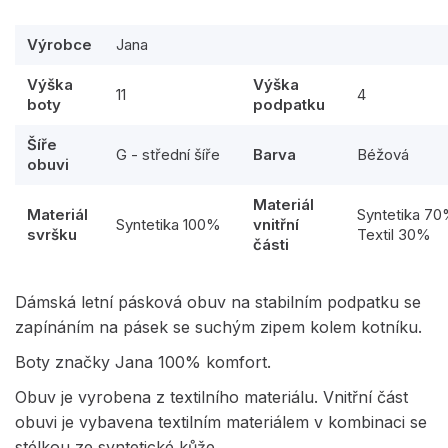
Výrobce
Jana
Výška
Výška
11
4
boty
podpatku
Šíře
G - střední šíře
Barva
Béžová
obuvi
Materiál
Materiál
Syntetika 7
Syntetika 100%
vnitřní
svršku
Textil 30%
části
Dámská letní pásková obuv na stabilním podpatku se
zapínáním na pásek se suchým zipem kolem kotníku.
Boty značky Jana 100% komfort.
Obuv je vyrobena z textilního materiálu. Vnitřní část
obuvi je vybavena textilním materiálem v kombinaci se
stélkou ze syntetické kůže.