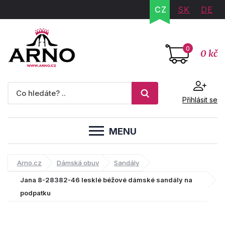
CZ
SK
DE
0
0 kč
Přihlásit se
MENU
Arno.cz
Dámská obuv
Sandály
Jana 8-28382-46 lesklé béžové dámské sandály na
podpatku