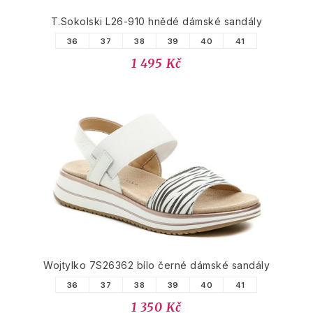
T.Sokolski L26-910 hnědé dámské sandály
36
37
38
39
40
41
1 495 Kč
Wojtylko 7S26362 bílo černé dámské sandály
36
37
38
39
40
41
1 350 Kč