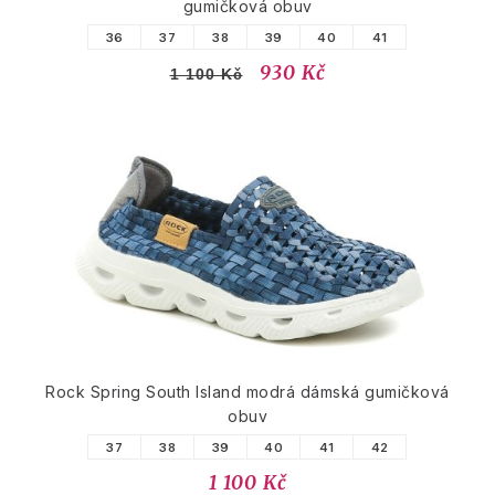
gumičková obuv
36
37
38
39
40
41
930 Kč
1 100 Kč
Rock Spring South Island modrá dámská gumičková
obuv
37
38
39
40
41
42
1 100 Kč