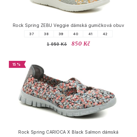
Rock Spring ZEBU Veggie dámská gumičková obuv
37
38
39
40
41
42
850 Kč
1 050 Kč
15 %
Rock Spring CARIOCA X Black Salmon dámská