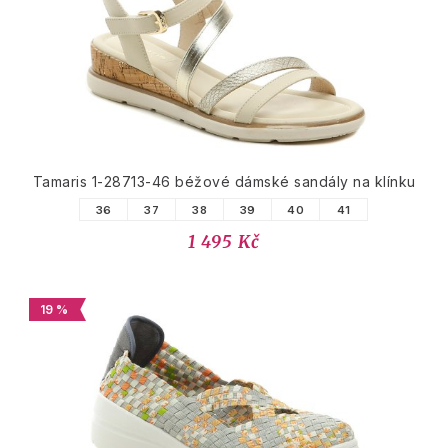
Tamaris 1-28713-46 béžové dámské sandály na klínku
36
37
38
39
40
41
1 495 Kč
19 %