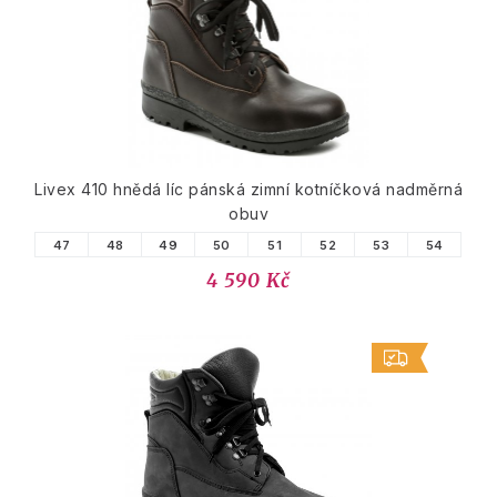
Livex 410 hnědá líc pánská zimní kotníčková nadměrná
obuv
47
48
49
50
51
52
53
54
4 590 Kč