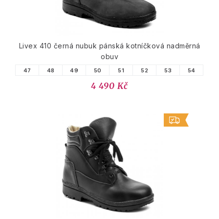
Livex 410 černá nubuk pánská kotníčková nadměrná
obuv
47
48
49
50
51
52
53
54
4 490 Kč