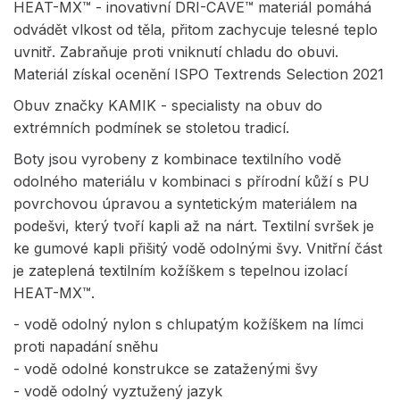
HEAT-MX™ - inovativní DRI-CAVE™ materiál pomáhá
odvádět vlkost od těla, přitom zachycuje telesné teplo
uvnitř. Zabraňuje proti vniknutí chladu do obuvi.
Materiál získal ocenění ISPO Textrends Selection 2021
Obuv značky KAMIK - specialisty na obuv do
extrémních podmínek se stoletou tradicí.
Boty jsou vyrobeny z kombinace textilního vodě
odolného materiálu v kombinaci s přírodní kůží s PU
povrchovou úpravou a syntetickým materiálem na
podešvi, který tvoří kapli až na nárt. Textilní svršek je
ke gumové kapli přišitý vodě odolnými švy. Vnitřní část
je zateplená textilním kožíškem s tepelnou izolací
HEAT-MX™.
- vodě odolný nylon s chlupatým kožíškem na límci
proti napadání sněhu
- vodě odolné konstrukce se zataženými švy
- vodě odolný vyztužený jazyk