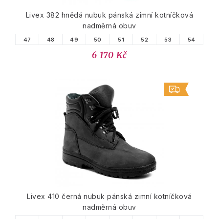
Livex 382 hnědá nubuk pánská zimní kotníčková
nadměrná obuv
47
48
49
50
51
52
53
54
6 170 Kč
Livex 410 černá nubuk pánská zimní kotníčková
nadměrná obuv