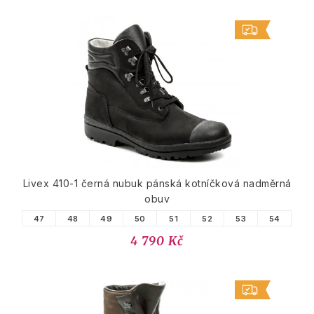
Livex 410-1 černá nubuk pánská kotníčková nadměrná
obuv
47
48
49
50
51
52
53
54
4 790 Kč