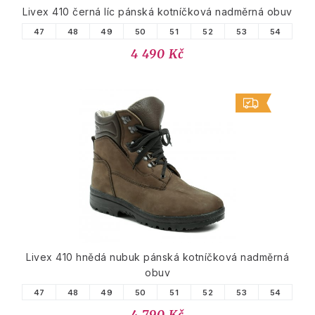
Livex 410 černá líc pánská kotníčková nadměrná obuv
47
48
49
50
51
52
53
54
4 490 Kč
Livex 410 hnědá nubuk pánská kotníčková nadměrná
obuv
47
48
49
50
51
52
53
54