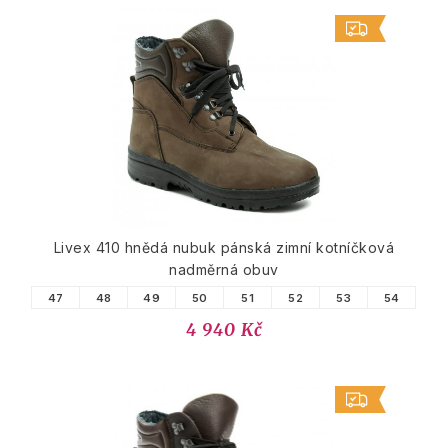
Livex 410 hnědá nubuk pánská zimní kotníčková
nadměrná obuv
47
48
49
50
51
52
53
54
4 940 Kč