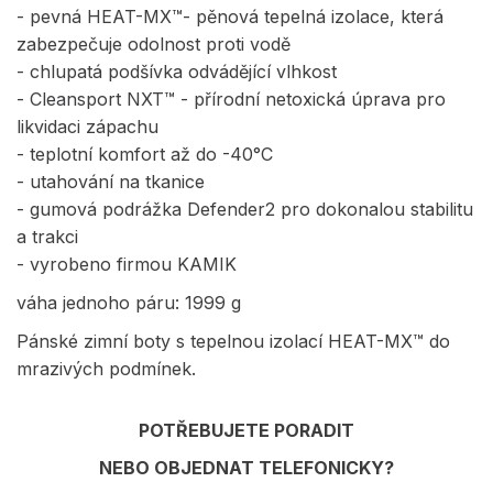
- pevná HEAT-MX™- pěnová tepelná izolace, která
zabezpečuje odolnost proti vodě
- chlupatá podšívka odvádějící vlhkost
- Cleansport NXT™ - přírodní netoxická úprava pro
likvidaci zápachu
- teplotní komfort až do -40°C
- utahování na tkanice
- gumová podrážka Defender2 pro dokonalou stabilitu
a trakci
- vyrobeno firmou KAMIK
váha jednoho páru: 1999 g
Pánské zimní boty s tepelnou izolací HEAT-MX™ do
mrazivých podmínek.
POTŘEBUJETE PORADIT
NEBO OBJEDNAT TELEFONICKY?