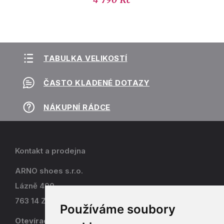
4 790 Kč
TABULKA VELIKOSTÍ
ČASTO KLADENÉ DOTAZY
NÁKUPNÍ RÁDCE
Kontakt a prodejna
ARNO shoes s.r.o.
Lázně 490
763 14 Zlín - Kostelec
Používáme soubory
Otevírací doba