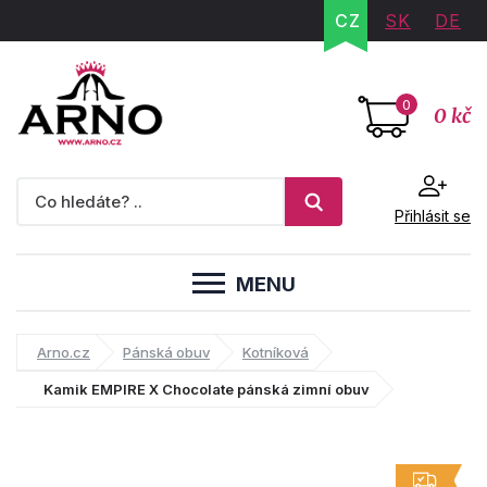
CZ
SK
DE
0
0 kč
Přihlásit se
MENU
Arno.cz
Pánská obuv
Kotníková
Kamik EMPIRE X Chocolate pánská zimní obuv