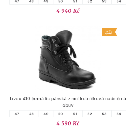
47
48
49
50
51
52
53
54
4 940 Kč
Livex 410 černá líc pánská zimní kotníčková nadměrná
obuv
47
48
49
50
51
52
53
54
4 590 Kč