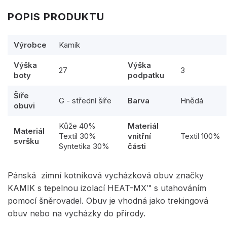
POPIS PRODUKTU
Výrobce
Kamik
Výška
Výška
27
3
boty
podpatku
Šíře
G - střední šíře
Barva
Hnědá
obuvi
Kůže 40%
Materiál
Materiál
Textil 30%
vnitřní
Textil 100%
svršku
Syntetika 30%
části
Pánská zimní kotníková vycházková obuv značky
KAMIK s tepelnou izolací HEAT-MX™ s utahováním
pomocí šněrovadel. Obuv je vhodná jako trekingová
obuv nebo na vycházky do přírody.