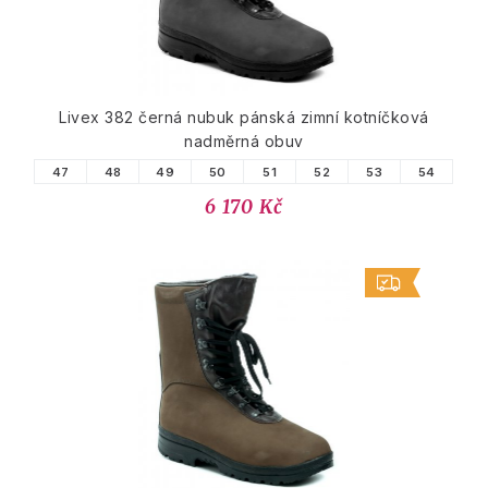
Livex 382 černá nubuk pánská zimní kotníčková
nadměrná obuv
47
48
49
50
51
52
53
54
6 170 Kč