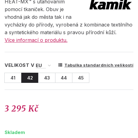
HEAT-MX™ s utahováním
pomocí tkaniček. Obuv je
vhodná jak do města tak i na
vycházky do přírody, vyrobená z kombinace textilního
a syntetického materiálu s pravou přírodní kůží.
Více informací o produktu.
VELIKOST V
Tabulka standardních velikostí
41
42
43
44
45
3 295 Kč
Skladem