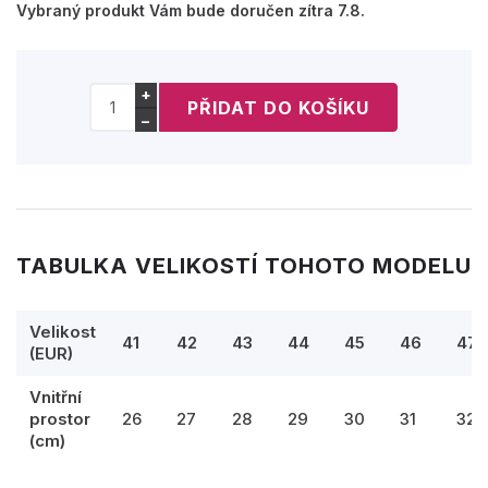
Vybraný produkt Vám bude doručen zítra 7.8.
+
−
TABULKA VELIKOSTÍ TOHOTO MODELU
Velikost
41
42
43
44
45
46
47
(EUR)
Vnitřní
prostor
26
27
28
29
30
31
32,
(cm)