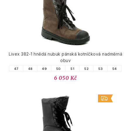
Livex 382-1 hnědá nubuk pánská kotníčková nadměrná
obuv
47
48
49
50
51
52
53
54
6 050 Kč