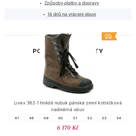
Způsoby platby a dopravy
14 dnů na vrácení obuvi
PODOBNÉ PRODUKTY
Livex 382-1 hnědá nubuk pánská zimní kotníčková
nadměrná obuv
47
48
49
50
51
52
53
54
6 170 Kč