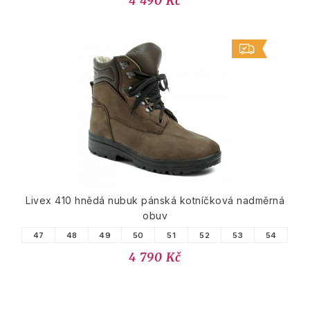
4 490 Kč
Livex 410 hnědá nubuk pánská kotníčková nadměrná
obuv
47
48
49
50
51
52
53
54
4 790 Kč