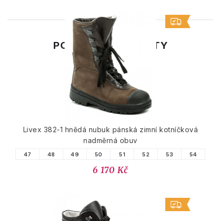
PODOBNÉ PRODUKTY
Livex 382-1 hnědá nubuk pánská zimní kotníčková
nadměrná obuv
47
48
49
50
51
52
53
54
6 170 Kč