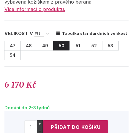
vybavena kožíškem z pravého berana.
Více informací o produktu.
VELIKOST V
Tabulka standardních velikostí
47
48
49
50
51
52
53
54
6 170 Kč
Dodání do 2-3 týdnů
+
−