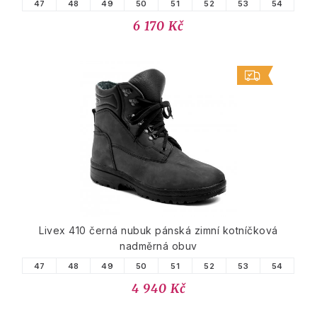
47
48
49
50
51
52
53
54
6 170 Kč
Livex 410 černá nubuk pánská zimní kotníčková
nadměrná obuv
47
48
49
50
51
52
53
54
4 940 Kč