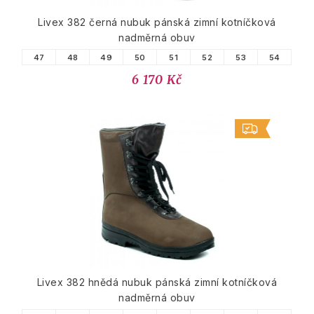
Livex 382 černá nubuk pánská zimní kotníčková
nadměrná obuv
47
48
49
50
51
52
53
54
6 170 Kč
Livex 382 hnědá nubuk pánská zimní kotníčková
nadměrná obuv