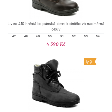
Livex 410 hnědá líc pánská zimní kotníčková nadměrná
obuv
47
48
49
50
51
52
53
54
4 590 Kč