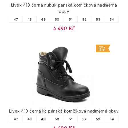
Livex 410 černá nubuk pánská kotníčková nadměrná
obuv
47
48
49
50
51
52
53
54
4 490 Kč
Livex 410 černá líc pánská kotníčková nadměrná obuv
47
48
49
50
51
52
53
54