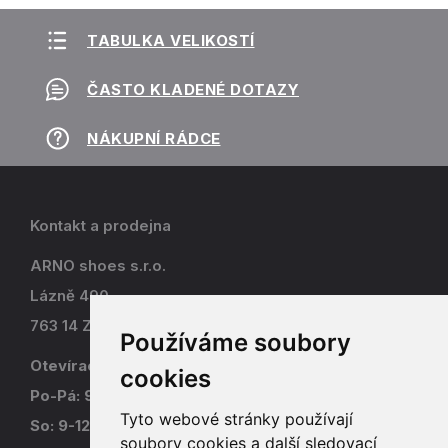
TABULKA VELIKOSTÍ
ČASTO KLADENÉ DOTAZY
NÁKUPNÍ RÁDCE
Kontakt a prodejna
ARNO shoes s.r.o.
Lázně 490
763 14 Zlín - Kostelec
Používáme soubory
Otevírací doba
cookies
Po-Pá: 9-17
Tyto webové stránky používají
So: 9-12
soubory cookies a další sledovací