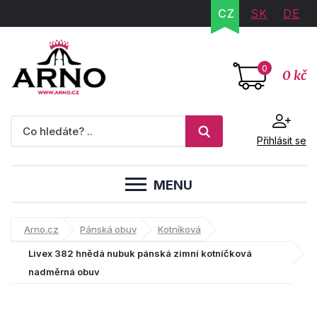
CZ
SK
DE
0
0 kč
Přihlásit se
MENU
Arno.cz
Pánská obuv
Kotníková
Livex 382 hnědá nubuk pánská zimní kotníčková
nadměrná obuv