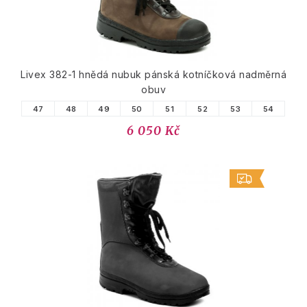
Livex 382-1 hnědá nubuk pánská kotníčková nadměrná
obuv
47
48
49
50
51
52
53
54
6 050 Kč