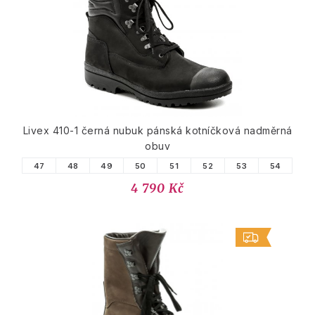
Livex 410-1 černá nubuk pánská kotníčková nadměrná
obuv
47
48
49
50
51
52
53
54
4 790 Kč