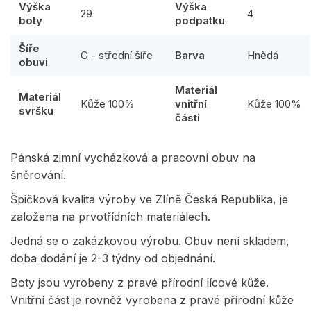
Výška
Výška
29
4
boty
podpatku
Šíře
G - střední šíře
Barva
Hnědá
obuvi
Materiál
Materiál
Kůže 100%
vnitřní
Kůže 100%
svršku
části
Pánská zimní vycházková a pracovní obuv na
šněrování.
Špičková kvalita výroby ve Zlíně Česká Republika, je
založena na prvotřídních materiálech.
Jedná se o zakázkovou výrobu. Obuv není skladem,
doba dodání je 2-3 týdny od objednání.
Boty jsou vyrobeny z pravé přírodní lícové kůže.
Vnitřní část je rovněž vyrobena z pravé přírodní kůže