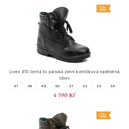
Livex 410 černá líc pánská zimní kotníčková nadměrná
obuv
47
48
49
50
51
52
53
54
4 590 Kč