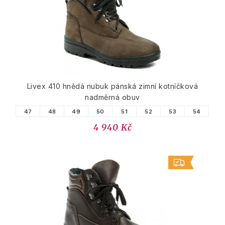
Livex 410 hnědá nubuk pánská zimní kotníčková
nadměrná obuv
47
48
49
50
51
52
53
54
4 940 Kč