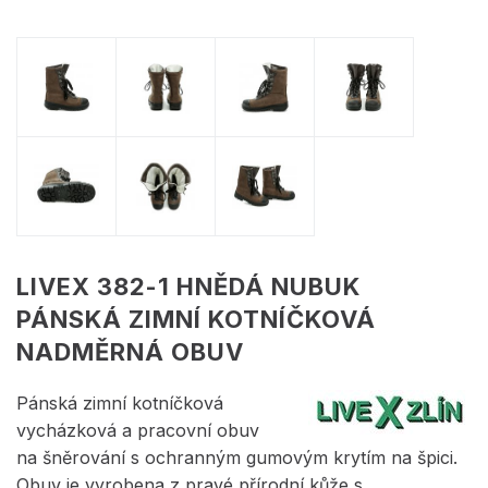
LIVEX 382-1 HNĚDÁ NUBUK
PÁNSKÁ ZIMNÍ KOTNÍČKOVÁ
NADMĚRNÁ OBUV
Pánská zimní kotníčková
vycházková a pracovní obuv
na šněrování s ochranným gumovým krytím na špici.
Obuv je vyrobena z pravé přírodní kůže s