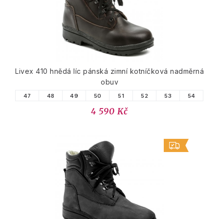
Livex 410 hnědá líc pánská zimní kotníčková nadměrná
obuv
47
48
49
50
51
52
53
54
4 590 Kč