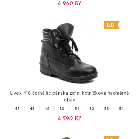
4 940 Kč
Livex 410 černá líc pánská zimní kotníčková nadměrná
obuv
47
48
49
50
51
52
53
54
4 590 Kč