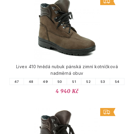
Livex 410 hnědá nubuk pánská zimní kotníčková
nadměrná obuv
47
48
49
50
51
52
53
54
4 940 Kč