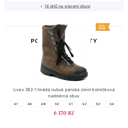
14 dnů na vrácení obuvi
PODOBNÉ PRODUKTY
Livex 382-1 hnědá nubuk pánská zimní kotníčková
nadměrná obuv
47
48
49
50
51
52
53
54
6 170 Kč