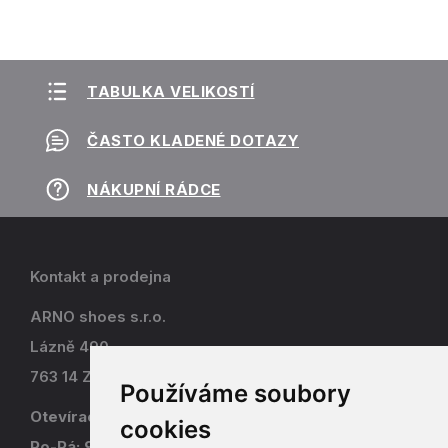
TABULKA VELIKOSTÍ
ČASTO KLADENÉ DOTAZY
NÁKUPNÍ RÁDCE
Kontakt a prodejna
ARNO shoes s.r.o.
Lázně 490
763 14 Zlín - Kostelec
Používáme soubory
Otevírací doba
cookies
Po-Pá: 9-17