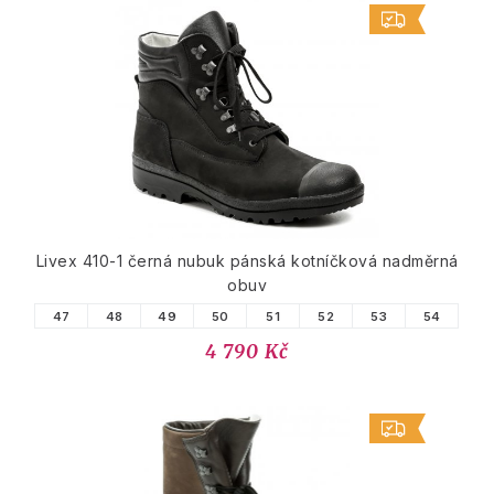
Livex 410-1 černá nubuk pánská kotníčková nadměrná
obuv
47
48
49
50
51
52
53
54
4 790 Kč