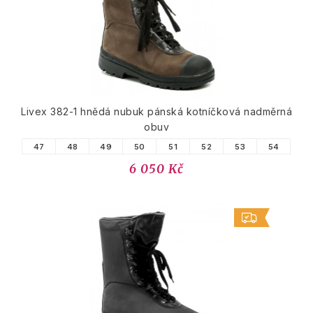
Livex 382-1 hnědá nubuk pánská kotníčková nadměrná
obuv
47
48
49
50
51
52
53
54
6 050 Kč