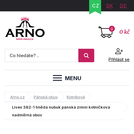
CZ
SK
DE
0
0 kč
Přihlásit se
MENU
Arno.cz
Pánská obuv
Kotníková
Livex 382-1 hnědá nubuk pánská zimní kotníčková
nadměrná obuv