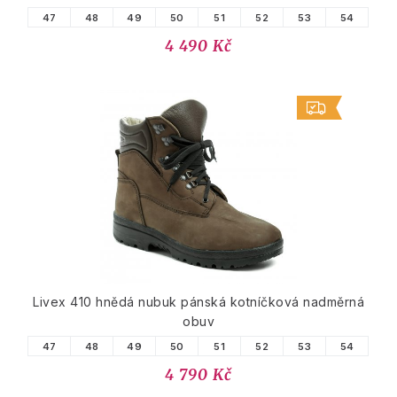
47
48
49
50
51
52
53
54
4 490 Kč
Livex 410 hnědá nubuk pánská kotníčková nadměrná
obuv
47
48
49
50
51
52
53
54
4 790 Kč