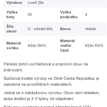
Výrobce
LiveX Zlín
Výška
Výška
29
4
boty
podpatku
Šíře
G - střední šíře
Barva
Hnědá
obuvi
Materiál
Materiál
Kůže 100%
vnitřní
Kůže 100%
svršku
části
Pánská zimní vycházková a pracovní obuv na
šněrování.
Špičková kvalita výroby ve Zlíně Česká Republika, je
založena na prvotřídních materiálech.
Jedná se o zakázkovou výrobu. Obuv není skladem,
doba dodání je 2-3 týdny od objednání.
Boty jsou vyrobeny z pravé přírodní lícové kůže.