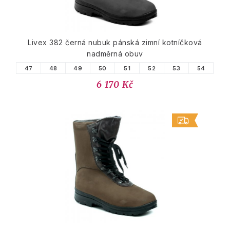
Livex 382 černá nubuk pánská zimní kotníčková
nadměrná obuv
47
48
49
50
51
52
53
54
6 170 Kč