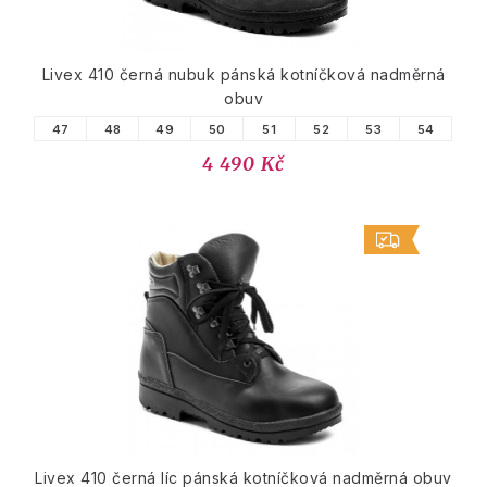
Livex 410 černá nubuk pánská kotníčková nadměrná
obuv
47
48
49
50
51
52
53
54
4 490 Kč
Livex 410 černá líc pánská kotníčková nadměrná obuv