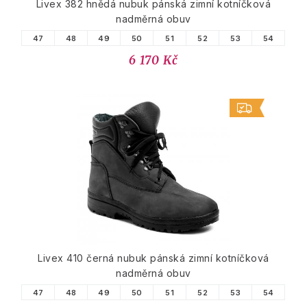
Livex 382 hnědá nubuk pánská zimní kotníčková
nadměrná obuv
47
48
49
50
51
52
53
54
6 170 Kč
Livex 410 černá nubuk pánská zimní kotníčková
nadměrná obuv
47
48
49
50
51
52
53
54