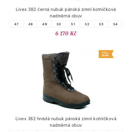
Livex 382 černá nubuk pánská zimní kotníčková
nadměrná obuv
47
48
49
50
51
52
53
54
6 170 Kč
Livex 382 hnědá nubuk pánská zimní kotníčková
nadměrná obuv