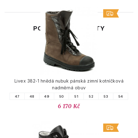
PODOBNÉ PRODUKTY
Livex 382-1 hnědá nubuk pánská zimní kotníčková
nadměrná obuv
47
48
49
50
51
52
53
54
6 170 Kč