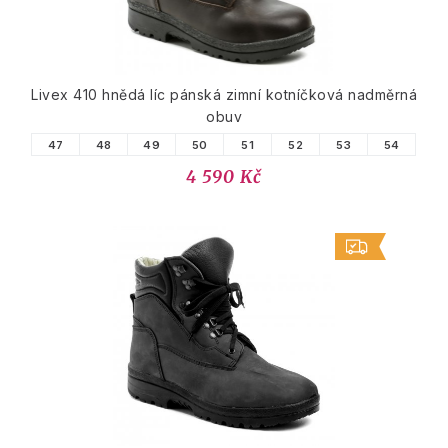
Livex 410 hnědá líc pánská zimní kotníčková nadměrná
obuv
47
48
49
50
51
52
53
54
4 590 Kč