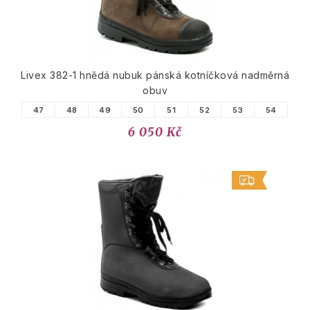
Livex 382-1 hnědá nubuk pánská kotníčková nadměrná
obuv
47
48
49
50
51
52
53
54
6 050 Kč