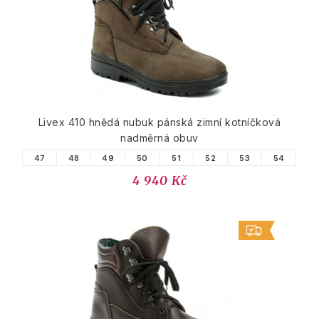
Livex 410 hnědá nubuk pánská zimní kotníčková
nadměrná obuv
47
48
49
50
51
52
53
54
4 940 Kč