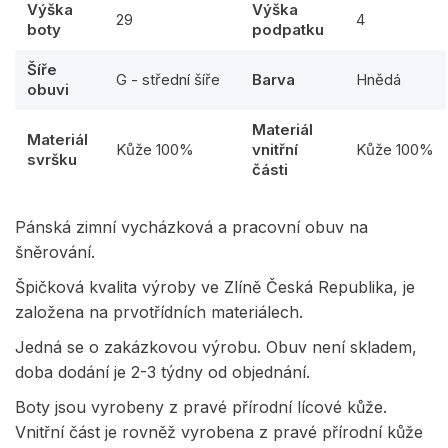
Výška
Výška
29
4
boty
podpatku
Šíře
G - střední šíře
Barva
Hnědá
obuvi
Materiál
Materiál
Kůže 100%
vnitřní
Kůže 100%
svršku
části
Pánská zimní vycházková a pracovní obuv na
šněrování.
Špičková kvalita výroby ve Zlíně Česká Republika, je
založena na prvotřídních materiálech.
Jedná se o zakázkovou výrobu. Obuv není skladem,
doba dodání je 2-3 týdny od objednání.
Boty jsou vyrobeny z pravé přírodní lícové kůže.
Vnitřní část je rovněž vyrobena z pravé přírodní kůže