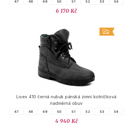
47
48
49
50
51
52
53
54
6 170 Kč
Livex 410 černá nubuk pánská zimní kotníčková
nadměrná obuv
47
48
49
50
51
52
53
54
4 940 Kč