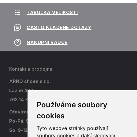
TABULKA VELIKOSTÍ
ČASTO KLADENÉ DOTAZY
NÁKUPNÍ RÁDCE
Kontakt a prodejna
ARNO shoes s.r.o.
Lázně 490
763 14 Zlín - Kostelec
Používáme soubory
Otevírací doba
cookies
Po-Pá: 9-17
Tyto webové stránky používají
So: 9-12
soubory cookies a další sledovací