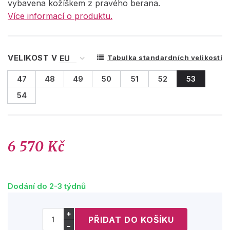
vybavena kožíškem z pravého berana.
Více informací o produktu.
VELIKOST V
Tabulka standardních velikostí
47
48
49
50
51
52
53
54
6 570 Kč
Dodání do 2-3 týdnů
+
−