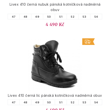
Livex 410 černá nubuk pánská kotníčková nadměrná
obuv
47
48
49
50
51
52
53
54
4 490 Kč
Livex 410 černá líc pánská kotníčková nadměrná obuv
47
48
49
50
51
52
53
54