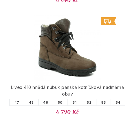
4 490 Kč
Livex 410 hnědá nubuk pánská kotníčková nadměrná
obuv
47
48
49
50
51
52
53
54
4 790 Kč