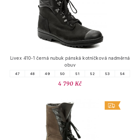
Livex 410-1 černá nubuk pánská kotníčková nadměrná
obuv
47
48
49
50
51
52
53
54
4 790 Kč