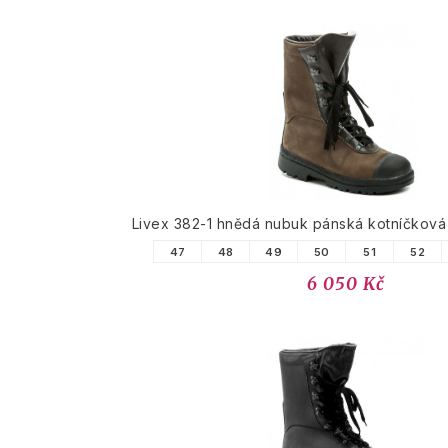
Livex 382-1 hnědá nubuk pánská kotníčkov
47
48
49
50
51
52
6 050 Kč