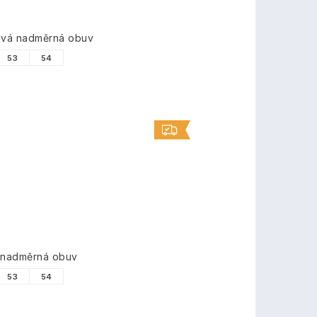
ková nadměrná obuv
53
54
á nadměrná obuv
53
54