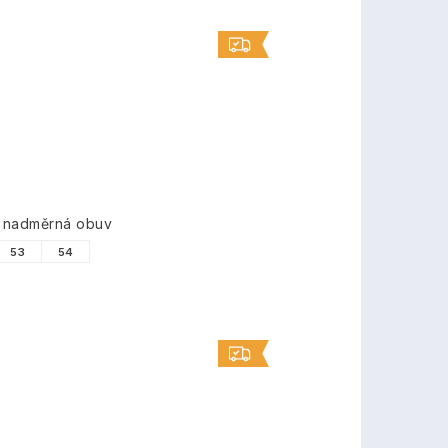
á nadměrná obuv
53
54