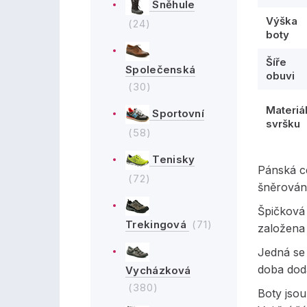
Sněhule
Výška
(24)
boty
Šíře
Společenská
obuvi
(30)
Materiá
Sportovní
svršku
(58)
Tenisky
Pánská c
(72)
šněrován
Špičková 
Trekingová
(71)
založena 
Jedná se
doba dodá
Vycházková
(380)
Boty jsou