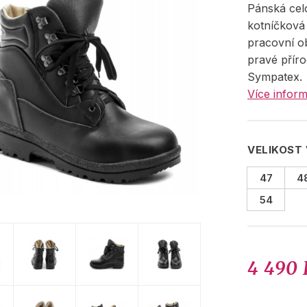
Pánská cel
kotníčková
pracovní o
pravé přír
Sympatex.
Více inform
VELIKOST
47
4
54
4 490 