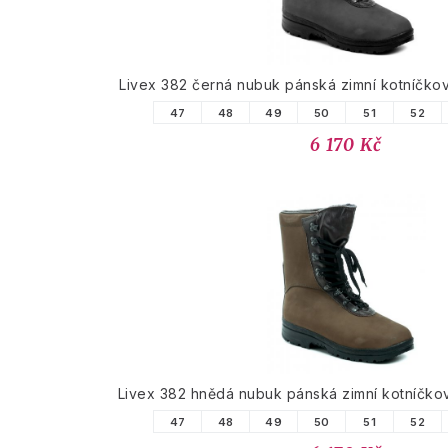
Livex 382 černá nubuk pánská zimní kotníčk
47
48
49
50
51
52
6 170 Kč
Livex 382 hnědá nubuk pánská zimní kotníčk
47
48
49
50
51
52