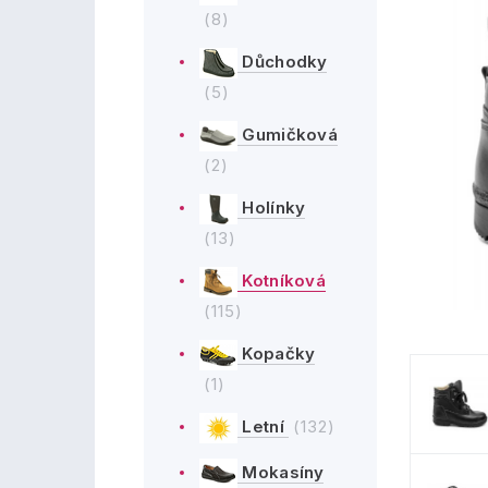
(8)
Důchodky
(5)
Gumičková
(2)
Holínky
(13)
Kotníková
(115)
Kopačky
(1)
Letní
(132)
Mokasíny