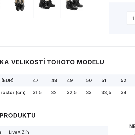
KA VELIKOSTÍ TOHOTO MODELU
t (EUR)
47
48
49
50
51
52
prostor (cm)
31,5
32
32,5
33
33,5
34
 PRODUKTU
N
e
LiveX Zlín