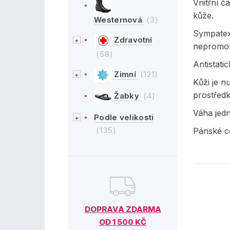
Vnitřní č
kůže.
Westernová
(3)
Sympatex
Zdravotní
nepromok
(58)
Antistati
Zimní
(121)
Kůži je 
prostředk
Žabky
(4)
Váha jedn
Podle velikosti
(135)
Pánské c
DOPRAVA ZDARMA
OD 1 500 KČ