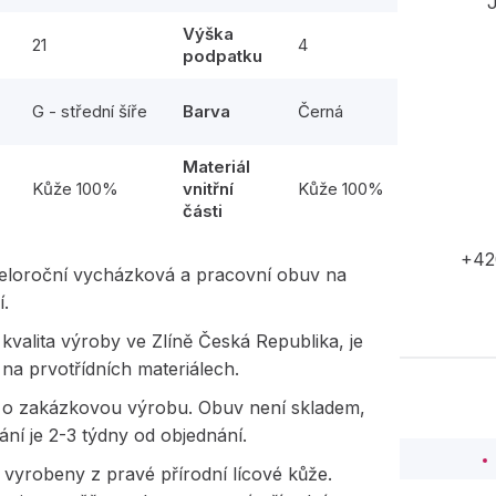
J
Výška
21
4
podpatku
G - střední šíře
Barva
Černá
Materiál
l
Kůže 100%
vnitřní
Kůže 100%
části
+42
eloroční vycházková a pracovní obuv na
í.
kvalita výroby ve Zlíně Česká Republika, je
na prvotřídních materiálech.
 o zakázkovou výrobu. Obuv není skladem,
ní je 2-3 týdny od objednání.
 vyrobeny z pravé přírodní lícové kůže.