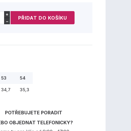
+
−
53
54
34,7
35,3
POTŘEBUJETE PORADIT
EBO OBJEDNAT TELEFONICKY?