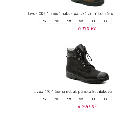
Livex 382-1 hnědá nubuk pánská zimní kotníč
47
48
49
50
51
52
6 170 Kč
Livex 410-1 černá nubuk pánská kotníčkov
47
48
49
50
51
52
4 790 Kč