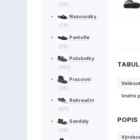
(30)
Nazouváky
(50)
Pantofle
(50)
Polobotky
TABUL
(183)
Pracovní
Velikos
(36)
Vnitřní 
Rekreační
(67)
POPIS
Sandály
(28)
Výrobc