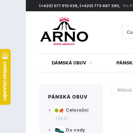
(+420) 577 915 036, (+420) 773 667 390,
Po-P
DÁMSKÁ OBUV
PÁNSK
Arno.cz
PÁNSKÁ OBUV
Celoroční
(263)
Do vody