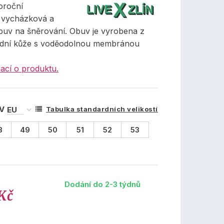
oroční
 vycházková a
buv na šněrování. Obuv je vyrobena z
odní kůže s voděodolnou membránou
ací o produktu.
 V
Tabulka standardních velikostí
8
49
50
51
52
53
Dodání do 2-3 týdnů
Kč