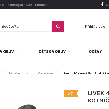
á 9-17
arno@arno.cz
kontakt
N
Přihlásit se
Á OBUV
DĚTSKÁ OBUV
ODĚVY
Pánská obuv
Kotníková
Livex 410 černá líc pánská 
LIVEX 
KOTNÍ