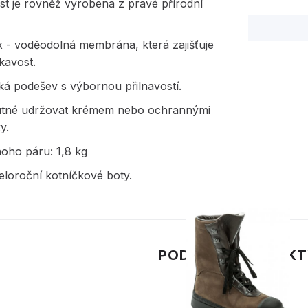
ást je rovněž vyrobena z pravé přírodní
 - voděodolná membrána, která zajišťuje
avost.
cká podešev s výbornou přilnavostí.
nutné udržovat krémem nebo ochrannými
y.
oho páru: 1,8 kg
eloroční kotníčkové boty.
PODOBNÉ PRODUK