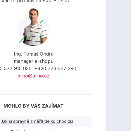
sme tu pro Vás od 9:00 - 17:00
Ing. Tomáš Ondra
manager e-shopu
0 577 915 036, +420 773 667 390
arno@arno.cz
MOHLO BY VÁS ZAJÍMAT
Jak si správně změřit délku chodidla