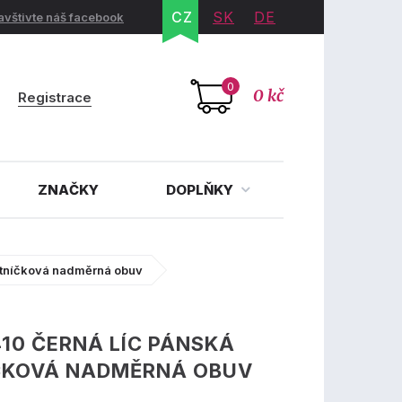
CZ
SK
DE
avštivte náš facebook
0
0 kč
Registrace
ZNAČKY
DOPLŇKY
kotníčková nadměrná obuv
410 ČERNÁ LÍC PÁNSKÁ
ČKOVÁ NADMĚRNÁ OBUV