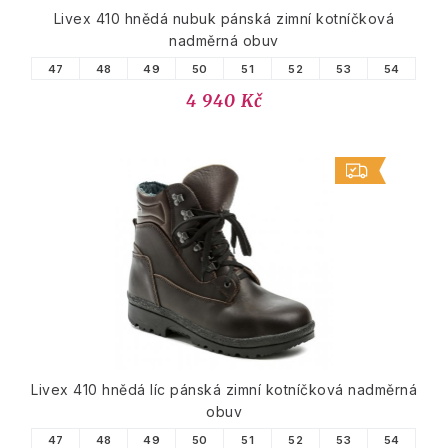
Livex 410 hnědá nubuk pánská zimní kotníčková
nadměrná obuv
47
48
49
50
51
52
53
54
4 940 Kč
Livex 410 hnědá líc pánská zimní kotníčková nadměrná
obuv
47
48
49
50
51
52
53
54