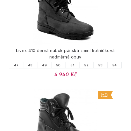
Livex 410 černá nubuk pánská zimní kotníčková
nadměrná obuv
47
48
49
50
51
52
53
54
4 940 Kč