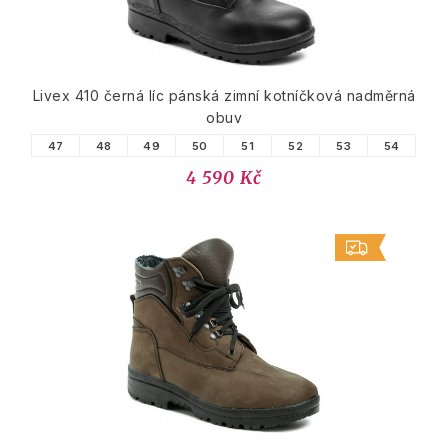
Livex 410 černá líc pánská zimní kotníčková nadměrná
obuv
47
48
49
50
51
52
53
54
4 590 Kč