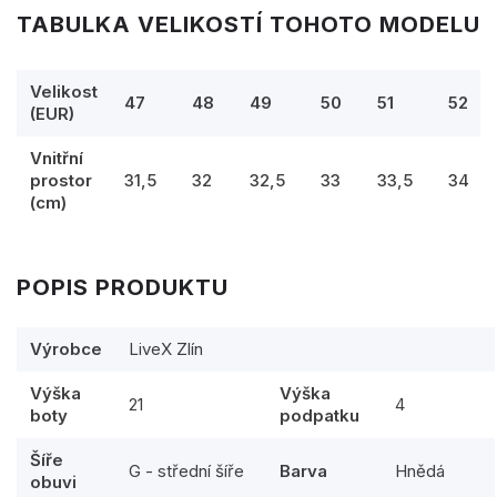
TABULKA VELIKOSTÍ TOHOTO MODELU
Velikost
47
48
49
50
51
52
(EUR)
Vnitřní
prostor
31,5
32
32,5
33
33,5
34
(cm)
POPIS PRODUKTU
Výrobce
LiveX Zlín
Výška
Výška
21
4
boty
podpatku
Šíře
G - střední šíře
Barva
Hnědá
obuvi