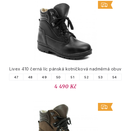
Livex 410 černá líc pánská kotníčková nadměrná obuv
47
48
49
50
51
52
53
54
4 490 Kč