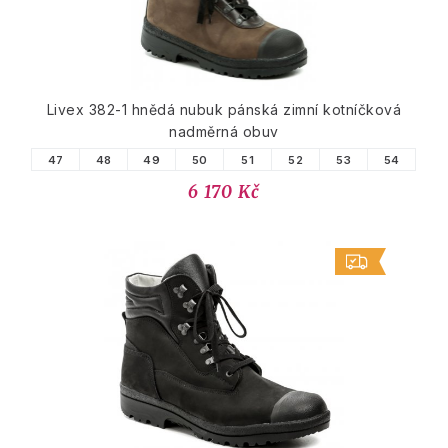
Livex 382-1 hnědá nubuk pánská zimní kotníčková
nadměrná obuv
47
48
49
50
51
52
53
54
6 170 Kč