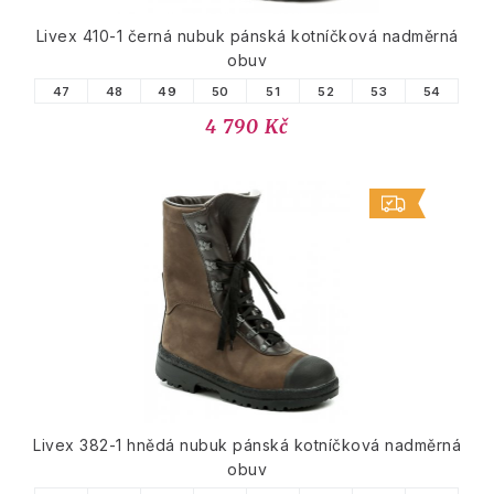
Livex 410-1 černá nubuk pánská kotníčková nadměrná
obuv
47
48
49
50
51
52
53
54
4 790 Kč
Livex 382-1 hnědá nubuk pánská kotníčková nadměrná
obuv