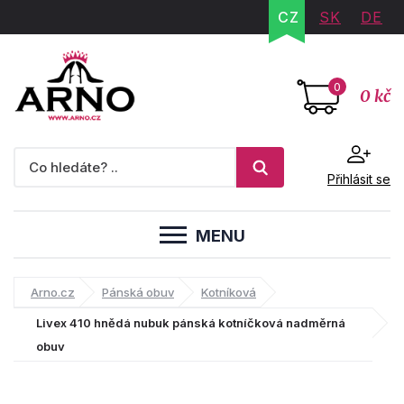
CZ
SK
DE
0
0 kč
Přihlásit se
MENU
Arno.cz
Pánská obuv
Kotníková
Livex 410 hnědá nubuk pánská kotníčková nadměrná
obuv