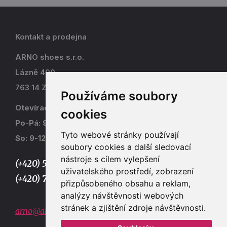
Kontakt a prodejna
ARNO shoes s.r.o.
Lázně 490
763 14 Zlín - Kostelec
Používáme soubory
Otevírací doba
cookies
Po-Pá: 9-17
Tyto webové stránky používají
So: 9-12
soubory cookies a další sledovací
nástroje s cílem vylepšení
(+420) 577 915 036,
uživatelského prostředí, zobrazení
(+420) 773 667 390
přizpůsobeného obsahu a reklam,
analýzy návštěvnosti webových
stránek a zjištění zdroje návštěvnosti.
arno@arno.cz