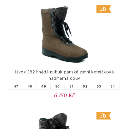
Livex 382 hnědá nubuk pánská zimní kotníčková
nadměrná obuv
47
48
49
50
51
52
53
54
6 170 Kč