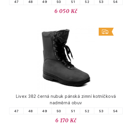
47
48
49
50
51
52
53
54
6 050 Kč
Livex 382 černá nubuk pánská zimní kotníčková
nadměrná obuv
47
48
49
50
51
52
53
54
6 170 Kč