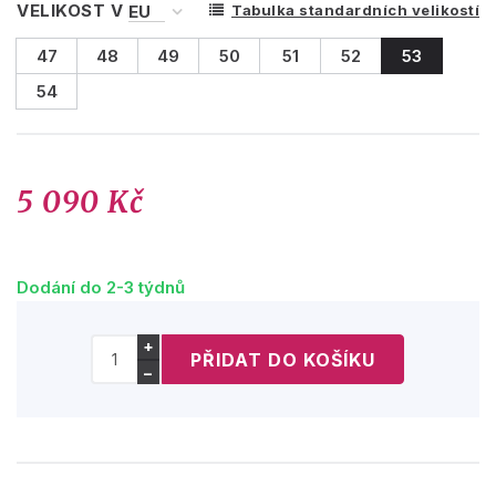
VELIKOST V
Tabulka standardních velikostí
47
48
49
50
51
52
53
54
5 090 Kč
Dodání do 2-3 týdnů
+
−