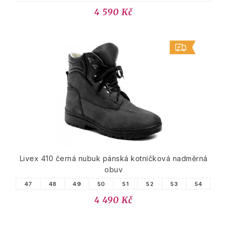
4 590 Kč
Livex 410 černá nubuk pánská kotníčková nadměrná
obuv
47
48
49
50
51
52
53
54
4 490 Kč