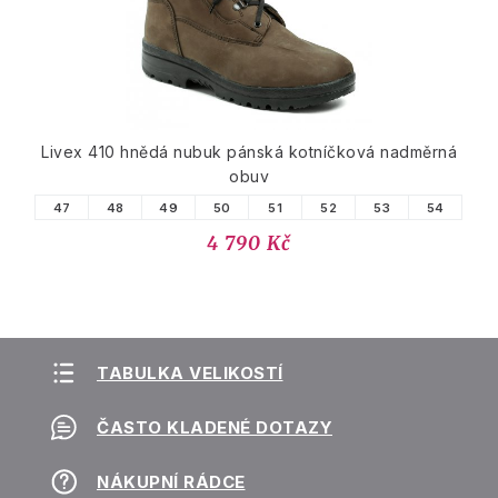
Livex 410 hnědá nubuk pánská kotníčková nadměrná
obuv
47
48
49
50
51
52
53
54
4 790 Kč
TABULKA VELIKOSTÍ
ČASTO KLADENÉ DOTAZY
NÁKUPNÍ RÁDCE