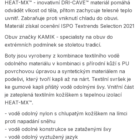
HEAT-MX™ - inovativní DRI-CAVE™ materiál pomáhá
odvádět vlkost od těla, přitom zachycuje telesné teplo
uvnitř. Zabraňuje proti vniknutí chladu do obuvi.
Materiál získal ocenění ISPO Textrends Selection 2021
Obuv značky KAMIK - specialisty na obuv do
extrémních podmínek se stoletou tradicí.
Boty jsou vyrobeny z kombinace textilního vodě
odolného materiálu v kombinaci s přírodní kůží s PU
povrchovou úpravou a syntetickým materiálem na
podešvi, který tvoří kapli až na nárt. Textilní svršek je
ke gumové kapli přišitý vodě odolnými švy. Vnitřní část
je zateplená textilním kožíškem s tepelnou izolací
HEAT-MX™.
- vodě odolný nylon s chlupatým kožíškem na límci
proti napadání sněhu
- vodě odolné konstrukce se zataženými švy
- vodě odolný vyztužený jazyk