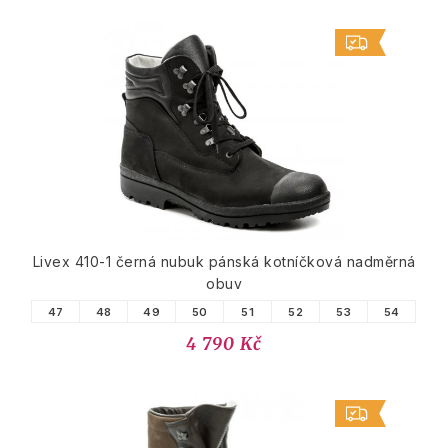
Livex 410-1 černá nubuk pánská kotníčková nadměrná
obuv
47
48
49
50
51
52
53
54
4 790 Kč