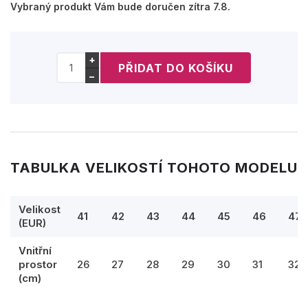
Vybraný produkt Vám bude doručen zítra 7.8.
+
−
TABULKA VELIKOSTÍ TOHOTO MODELU
Velikost
41
42
43
44
45
46
47
(EUR)
Vnitřní
prostor
26
27
28
29
30
31
32,
(cm)