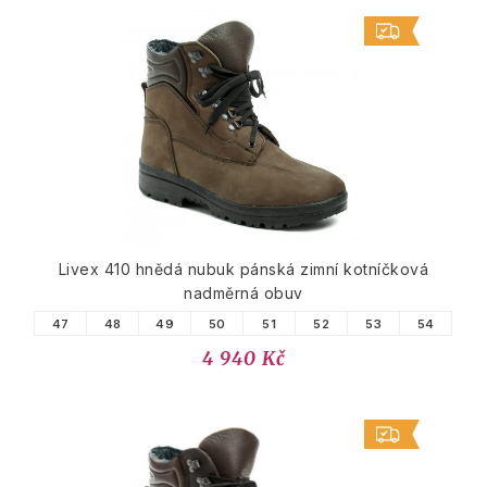
Livex 410 hnědá nubuk pánská zimní kotníčková
nadměrná obuv
47
48
49
50
51
52
53
54
4 940 Kč