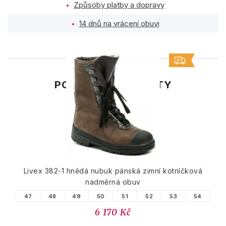
Způsoby platby a dopravy
14 dnů na vrácení obuvi
PODOBNÉ PRODUKTY
Livex 382-1 hnědá nubuk pánská zimní kotníčková
nadměrná obuv
47
48
49
50
51
52
53
54
6 170 Kč