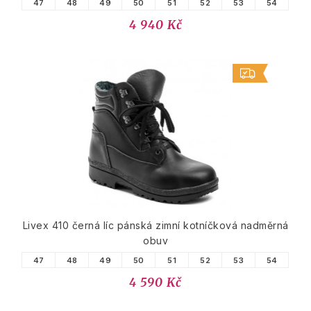
47
48
49
50
51
52
53
54
4 940 Kč
Livex 410 černá líc pánská zimní kotníčková nadměrná
obuv
47
48
49
50
51
52
53
54
4 590 Kč