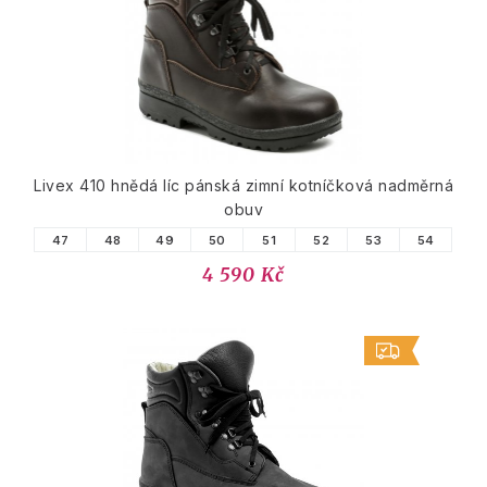
Livex 410 hnědá líc pánská zimní kotníčková nadměrná
obuv
47
48
49
50
51
52
53
54
4 590 Kč