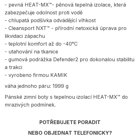
- pevná HEAT-MX™- pěnová tepelná izolace, která
zabezpečuje odolnost proti vodě
- chlupatá podšívka odvádějící vlhkost
- Cleansport NXT™ - přírodní netoxická úprava pro
likvidaci zápachu
- teplotní komfort až do -40°C
- utahování na tkanice
- gumová podrážka Defender2 pro dokonalou stabilitu
a trakci
- vyrobeno firmou KAMIK
váha jednoho páru: 1999 g
Pánské zimní boty s tepelnou izolací HEAT-MX™ do
mrazivých podmínek.
POTŘEBUJETE PORADIT
NEBO OBJEDNAT TELEFONICKY?