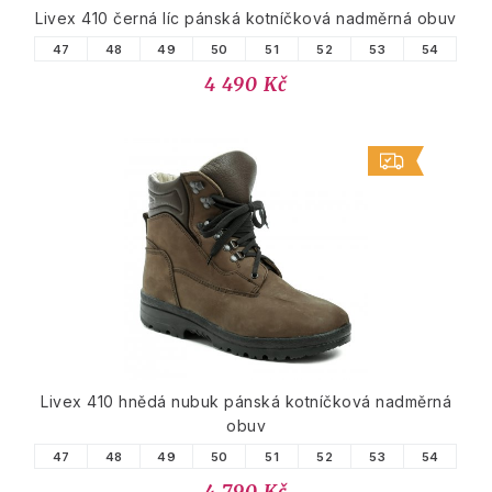
Livex 410 černá líc pánská kotníčková nadměrná obuv
47
48
49
50
51
52
53
54
4 490 Kč
Livex 410 hnědá nubuk pánská kotníčková nadměrná
obuv
47
48
49
50
51
52
53
54