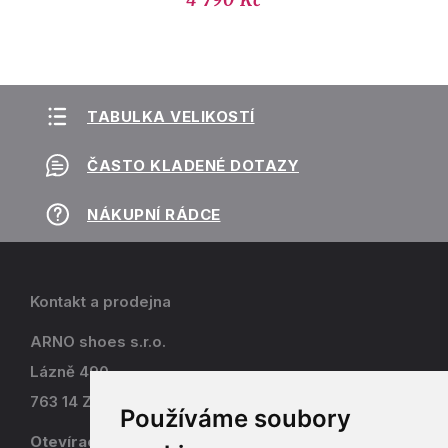
4 790 Kč
TABULKA VELIKOSTÍ
ČASTO KLADENÉ DOTAZY
NÁKUPNÍ RÁDCE
Kontakt a prodejna
ARNO shoes s.r.o.
Lázně 490
763 14 Zlín - Kostelec
Používáme soubory
Otevírací doba