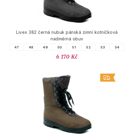
Livex 382 černá nubuk pánská zimní kotníčková
nadměrná obuv
47
48
49
50
51
52
53
54
6 170 Kč