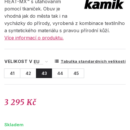
HEAT-MX™ s utahováním
pomocí tkaniček. Obuv je
vhodná jak do města tak i na
vycházky do přírody, vyrobená z kombinace textilního
a syntetického materiálu s pravou přírodní kůží.
Více informací o produktu.
VELIKOST V
Tabulka standardních velikostí
41
42
43
44
45
3 295 Kč
Skladem