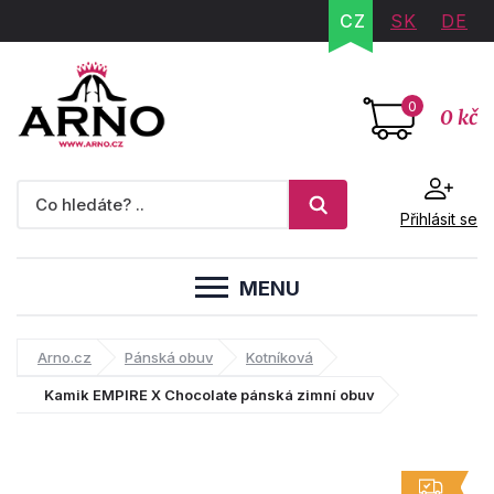
CZ
SK
DE
0
0 kč
Přihlásit se
MENU
Arno.cz
Pánská obuv
Kotníková
Kamik EMPIRE X Chocolate pánská zimní obuv