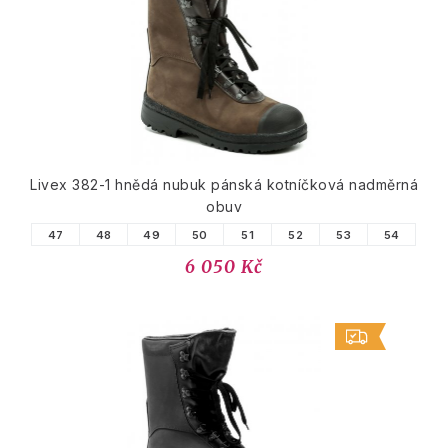
Livex 382-1 hnědá nubuk pánská kotníčková nadměrná
obuv
47
48
49
50
51
52
53
54
6 050 Kč