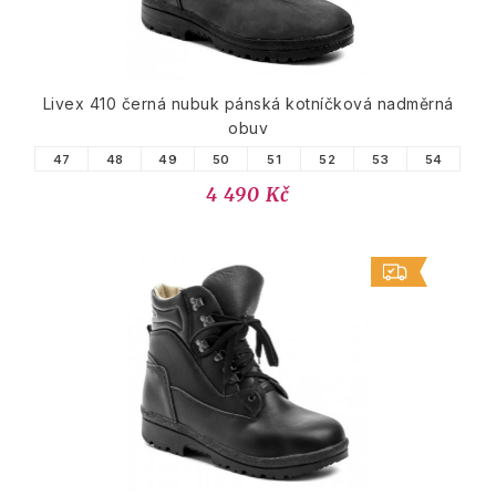
Livex 410 černá nubuk pánská kotníčková nadměrná
obuv
47
48
49
50
51
52
53
54
4 490 Kč