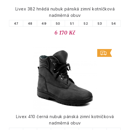
Livex 382 hnědá nubuk pánská zimní kotníčková
nadměrná obuv
47
48
49
50
51
52
53
54
6 170 Kč
Livex 410 černá nubuk pánská zimní kotníčková
nadměrná obuv