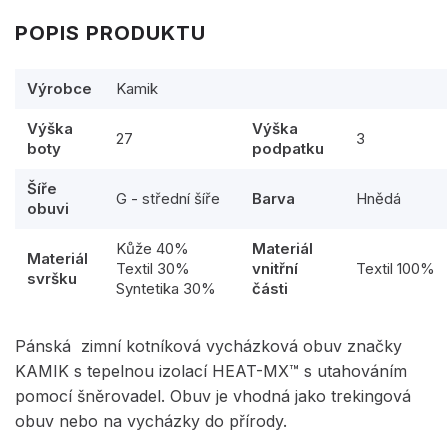
POPIS PRODUKTU
Výrobce
Kamik
Výška
Výška
27
3
boty
podpatku
Šíře
G - střední šíře
Barva
Hnědá
obuvi
Kůže 40%
Materiál
Materiál
Textil 30%
vnitřní
Textil 100%
svršku
Syntetika 30%
části
Pánská zimní kotníková vycházková obuv značky
KAMIK s tepelnou izolací HEAT-MX™ s utahováním
pomocí šněrovadel. Obuv je vhodná jako trekingová
obuv nebo na vycházky do přírody.