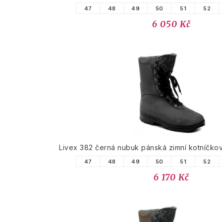
47
48
49
50
51
52
6 050 Kč
Livex 382 černá nubuk pánská zimní kotníčk
47
48
49
50
51
52
6 170 Kč