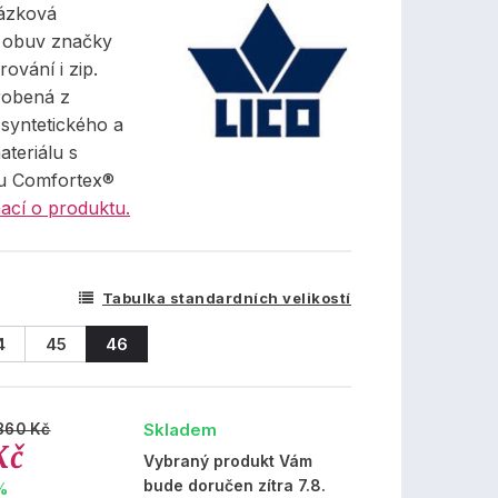
ázková
 obuv značky
rování i zip.
robená z
syntetického a
ateriálu s
 Comfortex®
ací o produktu.
Tabulka standardních velikostí
4
45
46
Skladem
860 Kč
Kč
Vybraný produkt Vám
bude doručen zítra 7.8.
%