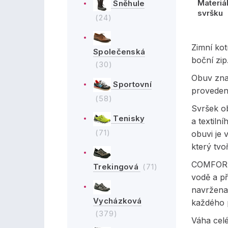
Materiá
Sněhule
svršku
(24)
Zimní kot
Společenská
boční zip
(30)
Obuv zna
Sportovní
provedení
(58)
Svršek o
Tenisky
a textiln
(71)
obuvi je
který tvoř
COMFORTE
Trekingová
(71)
vodě a př
navržena
Vycházková
každého 
(379)
Váha cel