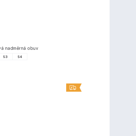
ová nadměrná obuv
53
54