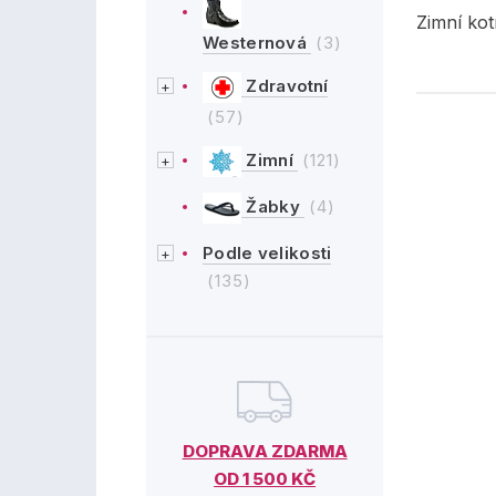
Zimní kot
Westernová
(3)
Zdravotní
(57)
Zimní
(121)
Žabky
(4)
Podle velikosti
(135)
DOPRAVA ZDARMA
OD 1 500 KČ