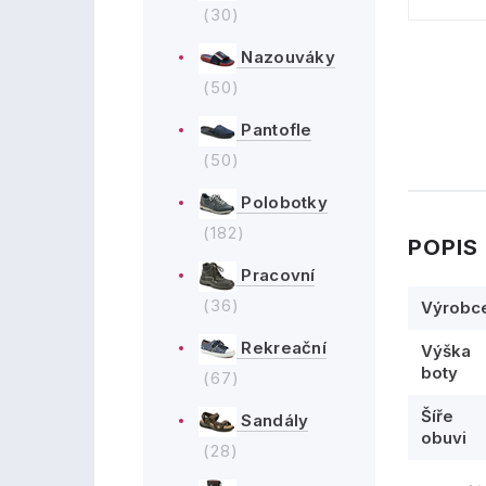
(30)
Nazouváky
(50)
Pantofle
(50)
Polobotky
(182)
POPIS
Pracovní
(36)
Výrobc
Rekreační
Výška
boty
(67)
Šíře
Sandály
obuvi
(28)