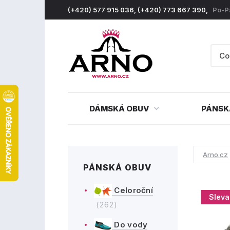
(+420) 577 915 036, (+420) 773 667 390,
Po-P
DÁMSKÁ OBUV
PÁNSK
Arno.cz
PÁNSKÁ OBUV
Celoroční
Sleva
(262)
Do vody