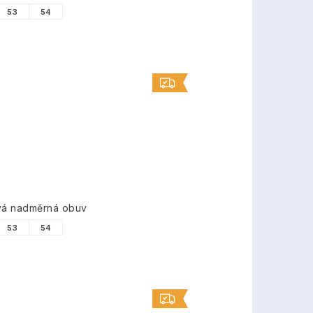
53
54
ová nadměrná obuv
53
54