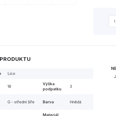
 PRODUKTU
N
e
Lico
J
Výška
18
3
podpatku
G - střední šíře
Barva
Hnědá
Materiál