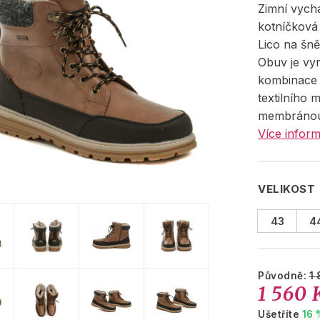
Zimní vych
kotníčková
Lico na šně
Obuv je vy
kombinace 
textilního m
membránou
Více inform
VELIKOST
43
4
Původně:
1 
1 560 
Ušetříte
16 