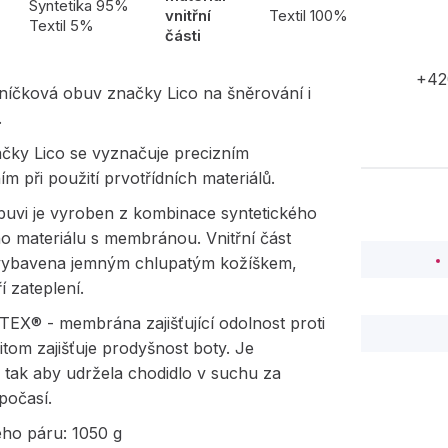
l
Syntetika 95%
vnitřní
Textil 100%
Textil 5%
části
+42
níčková obuv značky Lico na šněrování i
.
čky Lico se vyznačuje precizním
m při použití prvotřídních materiálů.
buvi je vyroben z kombinace syntetického
ího materiálu s membránou. Vnitřní část
 vybavena jemným chlupatým kožíškem,
í zateplení.
X® - membrána zajišťující odolnost proti
itom zajišťuje prodyšnost boty. Je
 tak aby udržela chodidlo v suchu za
počasí.
ého páru: 1050 g