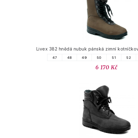
Livex 382 hnědá nubuk pánská zimní kotníčk
47
48
49
50
51
52
6 170 Kč