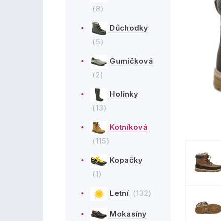
(8)
Důchodky
(5)
Gumičková
(2)
Holínky
(13)
Kotníková
(115)
Kopačky
(1)
Letní
(132)
Mokasíny