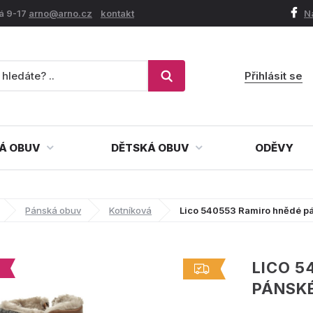
á 9-17
arno@arno.cz
kontakt
N
Přihlásit se
Á OBUV
DĚTSKÁ OBUV
ODĚVY
Pánská obuv
Kotníková
Lico 540553 Ramiro hnědé pá
LICO 5
PÁNSKÉ