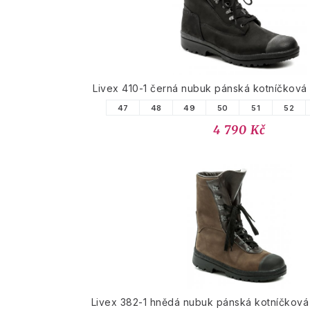
Livex 410-1 černá nubuk pánská kotníčkov
47
48
49
50
51
52
4 790 Kč
Livex 382-1 hnědá nubuk pánská kotníčkov