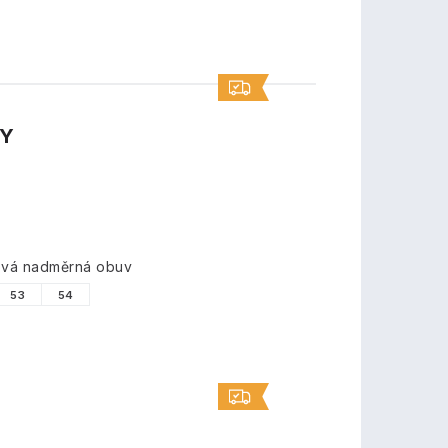
TY
ková nadměrná obuv
53
54