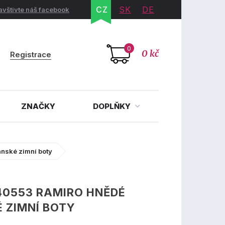
CZ
SK
DE
avštivte náš facebook
0
0 kč
Registrace
ZNAČKY
DOPLŇKY
nské zimní boty
40553 RAMIRO HNĚDÉ
 ZIMNÍ BOTY