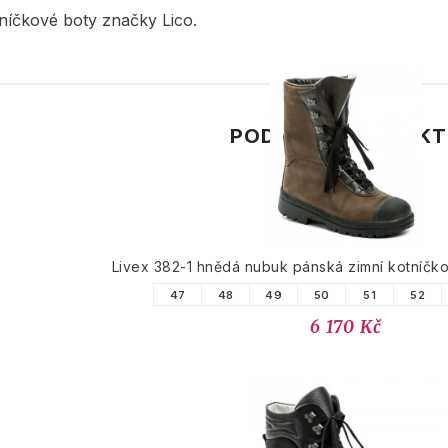
níčkové boty značky Lico.
PODOBNÉ PRODUK
Livex 382-1 hnědá nubuk pánská zimní kotníč
47
48
49
50
51
52
6 170 Kč