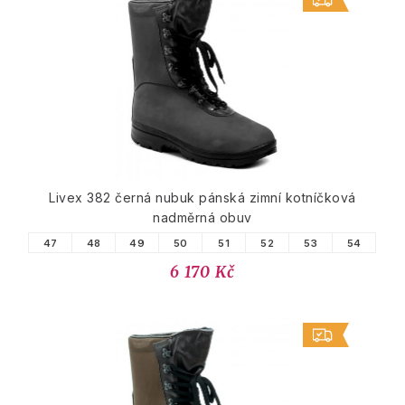
Livex 382 černá nubuk pánská zimní kotníčková
nadměrná obuv
47
48
49
50
51
52
53
54
6 170 Kč