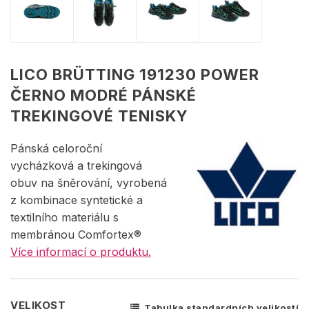
LICO BRÜTTING 191230 POWER
ČERNO MODRÉ PÁNSKÉ
TREKINGOVÉ TENISKY
Pánská celoroční
vycházková a trekingová
obuv na šněrování, vyrobená
z kombinace syntetické a
textilního materiálu s
membránou Comfortex®
Více informací o produktu.
VELIKOST
Tabulka standardních velikostí