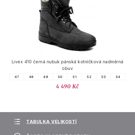
Livex 410 černá nubuk pánská kotníčková nadměrná
obuv
47
48
49
50
51
52
53
54
4 490 Kč
TABULKA VELIKOSTÍ