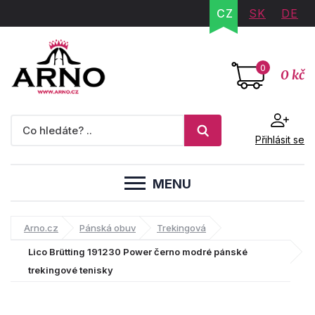
CZ
SK
DE
0
0 kč
Přihlásit se
MENU
Arno.cz
Pánská obuv
Trekingová
Lico Brütting 191230 Power černo modré pánské
trekingové tenisky