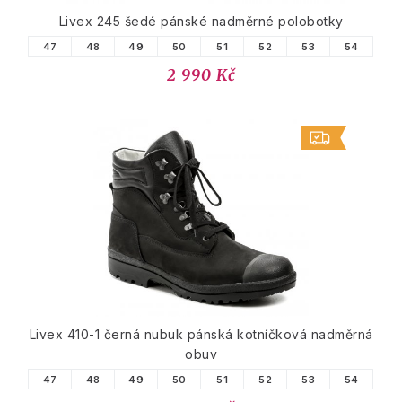
Livex 245 šedé pánské nadměrné polobotky
47
48
49
50
51
52
53
54
2 990 Kč
Livex 410-1 černá nubuk pánská kotníčková nadměrná
obuv
47
48
49
50
51
52
53
54