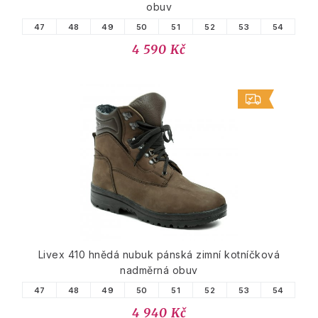
obuv
47
48
49
50
51
52
53
54
4 590 Kč
Livex 410 hnědá nubuk pánská zimní kotníčková
nadměrná obuv
47
48
49
50
51
52
53
54
4 940 Kč