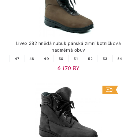
Livex 382 hnědá nubuk pánská zimní kotníčková
nadměrná obuv
47
48
49
50
51
52
53
54
6 170 Kč