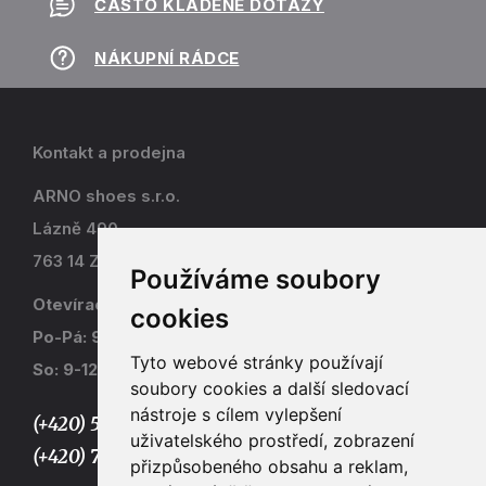
ČASTO KLADENÉ DOTAZY
NÁKUPNÍ RÁDCE
Kontakt a prodejna
ARNO shoes s.r.o.
Lázně 490
763 14 Zlín - Kostelec
Používáme soubory
Otevírací doba
cookies
Po-Pá: 9-17
Tyto webové stránky používají
So: 9-12
soubory cookies a další sledovací
nástroje s cílem vylepšení
(+420) 577 915 036,
uživatelského prostředí, zobrazení
(+420) 773 667 390
přizpůsobeného obsahu a reklam,