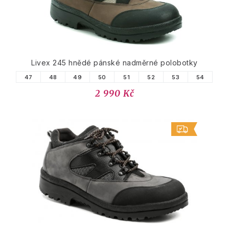
Livex 245 hnědé pánské nadměrné polobotky
47
48
49
50
51
52
53
54
2 990 Kč