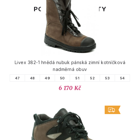
PODOBNÉ PRODUKTY
Livex 382-1 hnědá nubuk pánská zimní kotníčková
nadměrná obuv
47
48
49
50
51
52
53
54
6 170 Kč