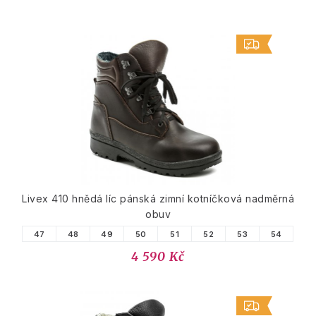
Livex 410 hnědá líc pánská zimní kotníčková nadměrná
obuv
47
48
49
50
51
52
53
54
4 590 Kč