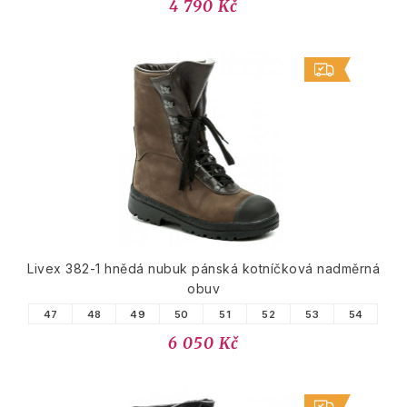
4 790 Kč
Livex 382-1 hnědá nubuk pánská kotníčková nadměrná
obuv
47
48
49
50
51
52
53
54
6 050 Kč