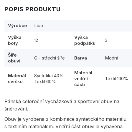
POPIS PRODUKTU
Výrobce
Lico
Výška
Výška
12
3
boty
podpatku
Šíře
G - střední šíře
Barva
Modrá
obuvi
Materiál
Materiál
Syntetika 40%
vnitřní
Textil 100%
svršku
Textil 60%
části
Pánská celoroční vycházková a sportovní obuv na
šněrování.
Obuv je vyrobena z kombinace syntetického materiálu
s textilním materiálem. Vnitřní část obuvi je vybavena