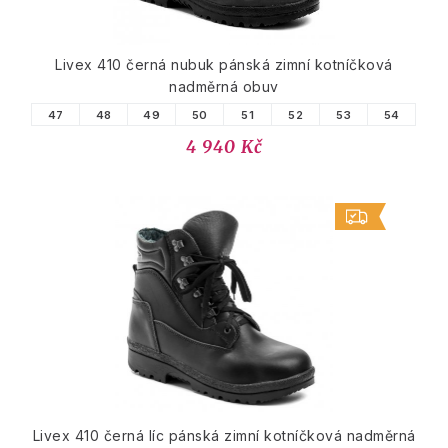
Livex 410 černá nubuk pánská zimní kotníčková
nadměrná obuv
47
48
49
50
51
52
53
54
4 940 Kč
Livex 410 černá líc pánská zimní kotníčková nadměrná