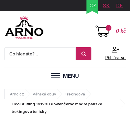
CZ
SK
DE
0
0 kč
Přihlásit se
MENU
Arno.cz
Pánská obuv
Trekingová
Lico Brütting 191230 Power černo modré pánské
trekingové tenisky