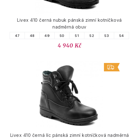
Livex 410 černá nubuk pánská zimní kotníčková
nadměrná obuv
47
48
49
50
51
52
53
54
4 940 Kč
Livex 410 černá líc pánská zimní kotníčková nadměrná