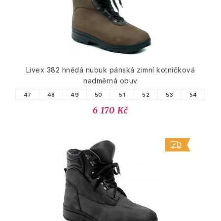
Livex 382 hnědá nubuk pánská zimní kotníčková
nadměrná obuv
47
48
49
50
51
52
53
54
6 170 Kč