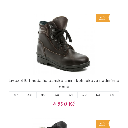
Livex 410 hnědá líc pánská zimní kotníčková nadměrná
obuv
47
48
49
50
51
52
53
54
4 590 Kč