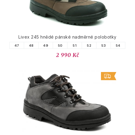
Livex 245 hnědé pánské nadměrné polobotky
47
48
49
50
51
52
53
54
2 990 Kč