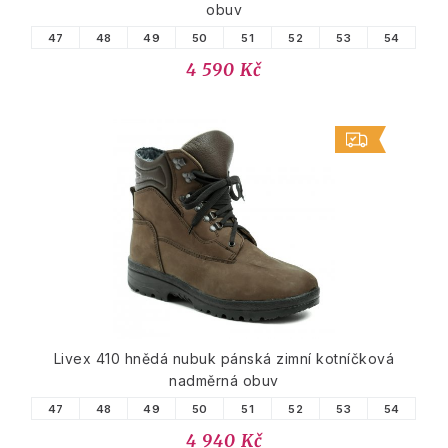
obuv
47
48
49
50
51
52
53
54
4 590 Kč
Livex 410 hnědá nubuk pánská zimní kotníčková
nadměrná obuv
47
48
49
50
51
52
53
54
4 940 Kč