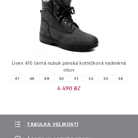
Livex 410 černá nubuk pánská kotníčková nadměrná
obuv
47
48
49
50
51
52
53
54
4 490 Kč
TABULKA VELIKOSTÍ