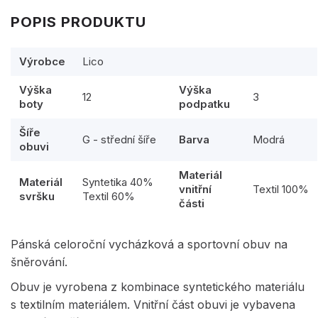
POPIS PRODUKTU
Výrobce
Lico
Výška
Výška
12
3
boty
podpatku
Šíře
G - střední šíře
Barva
Modrá
obuvi
Materiál
Materiál
Syntetika 40%
vnitřní
Textil 100%
svršku
Textil 60%
části
Pánská celoroční vycházková a sportovní obuv na
šněrování.
Obuv je vyrobena z kombinace syntetického materiálu
s textilním materiálem. Vnitřní část obuvi je vybavena