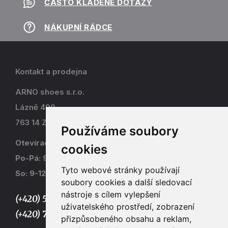
ČASTO KLADENÉ DOTAZY
NÁKUPNÍ RÁDCE
Kontakt a prodejna
ARNO shoes s.r.o.
Lázně 490
763 14 Zlín - Kostelec
Používáme soubory
Otevírací doba
cookies
Po-Pá: 9-17
Tyto webové stránky používají
So: 9-12
soubory cookies a další sledovací
nástroje s cílem vylepšení
(+420) 577 915 036,
uživatelského prostředí, zobrazení
(+420) 773 667 390
přizpůsobeného obsahu a reklam,