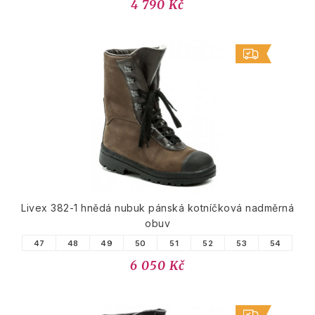
4 790 Kč
Livex 382-1 hnědá nubuk pánská kotníčková nadměrná
obuv
47
48
49
50
51
52
53
54
6 050 Kč