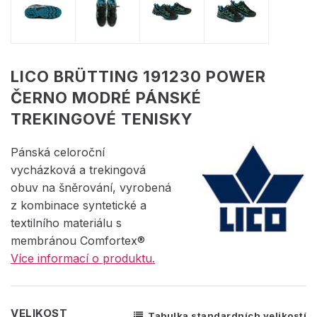
LICO BRÜTTING 191230 POWER
ČERNO MODRÉ PÁNSKÉ
TREKINGOVÉ TENISKY
Pánská celoroční
vycházková a trekingová
obuv na šněrování, vyrobená
z kombinace syntetické a
textilního materiálu s
membránou Comfortex®
Více informací o produktu.
VELIKOST
Tabulka standardních velikostí