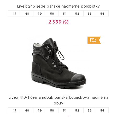
Livex 245 šedé pánské nadměrné polobotky
47
48
49
50
51
52
53
54
2 990 Kč
Livex 410-1 černá nubuk pánská kotníčková nadměrná
obuv
47
48
49
50
51
52
53
54