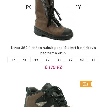
PODOBNÉ PRODUKTY
Livex 382-1 hnědá nubuk pánská zimní kotníčková
nadměrná obuv
47
48
49
50
51
52
53
54
6 170 Kč