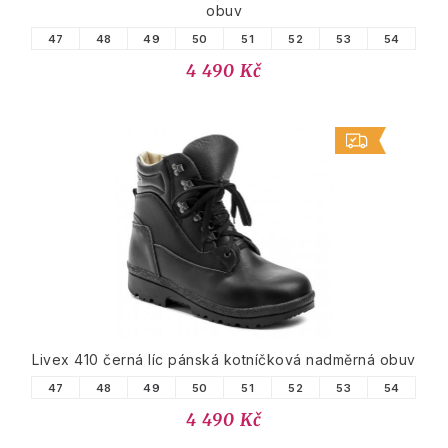
obuv
47
48
49
50
51
52
53
54
4 490 Kč
Livex 410 černá líc pánská kotníčková nadměrná obuv
47
48
49
50
51
52
53
54
4 490 Kč