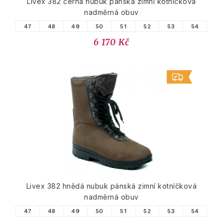
Livex 382 černá nubuk pánská zimní kotníčková
nadměrná obuv
47
48
49
50
51
52
53
54
6 170 Kč
Livex 382 hnědá nubuk pánská zimní kotníčková
nadměrná obuv
47
48
49
50
51
52
53
54