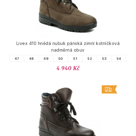
Livex 410 hnědá nubuk pánská zimní kotníčková
nadměrná obuv
47
48
49
50
51
52
53
54
4 940 Kč