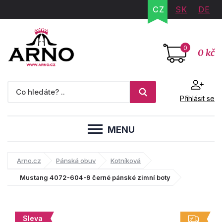
CZ
SK
DE
0
0 kč
Přihlásit se
MENU
Arno.cz
Pánská obuv
Kotníková
Mustang 4072-604-9 černé pánské zimní boty
Sleva