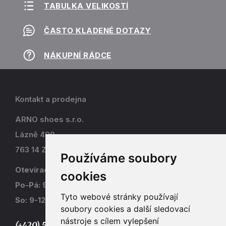
TABULKA VELIKOSTÍ
ČASTO KLADENÉ DOTAZY
NÁKUPNÍ RÁDCE
Kontakt a prodejna
ARNO shoes s.r.o.
Lázně 490
763 14 Zlín - Kostelec
Používáme soubory
Otevírací doba
cookies
Po-Pá: 9-17
Tyto webové stránky používají
So: 9-12
soubory cookies a další sledovací
nástroje s cílem vylepšení
(+420) 577 915 036,