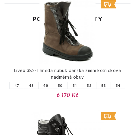
PODOBNÉ PRODUKTY
Livex 382-1 hnědá nubuk pánská zimní kotníčková
nadměrná obuv
47
48
49
50
51
52
53
54
6 170 Kč