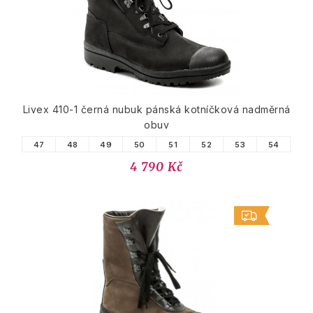
Livex 410-1 černá nubuk pánská kotníčková nadměrná
obuv
47
48
49
50
51
52
53
54
4 790 Kč