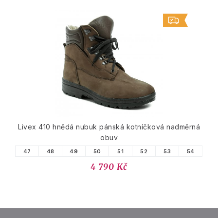
Livex 410 hnědá nubuk pánská kotníčková nadměrná
obuv
47
48
49
50
51
52
53
54
4 790 Kč