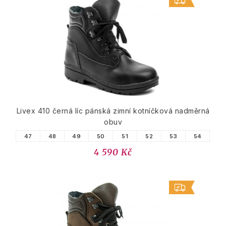
Livex 410 černá líc pánská zimní kotníčková nadměrná
obuv
47
48
49
50
51
52
53
54
4 590 Kč