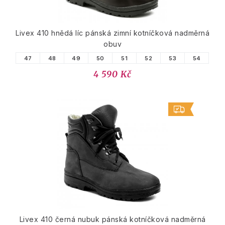
Livex 410 hnědá líc pánská zimní kotníčková nadměrná
obuv
47
48
49
50
51
52
53
54
4 590 Kč
Livex 410 černá nubuk pánská kotníčková nadměrná