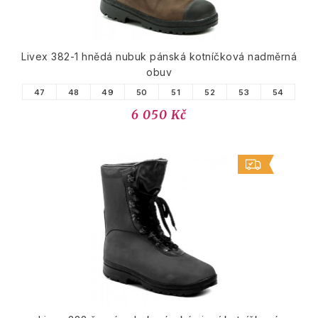
Livex 382-1 hnědá nubuk pánská kotníčková nadměrná
obuv
47
48
49
50
51
52
53
54
6 050 Kč