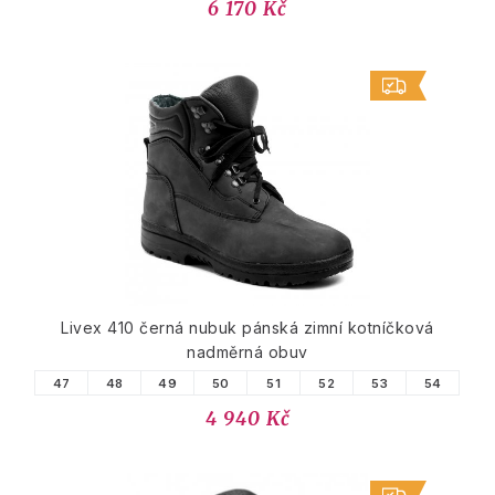
6 170 Kč
Livex 410 černá nubuk pánská zimní kotníčková
nadměrná obuv
47
48
49
50
51
52
53
54
4 940 Kč