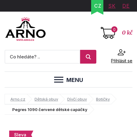
CZ
SK
DE
0
0 kč
Přihlásit se
MENU
Arno.cz
Dětská obuv
Dívčí obuv
Botičky
Pegres 1090 červené dětské capáčky
Sleva