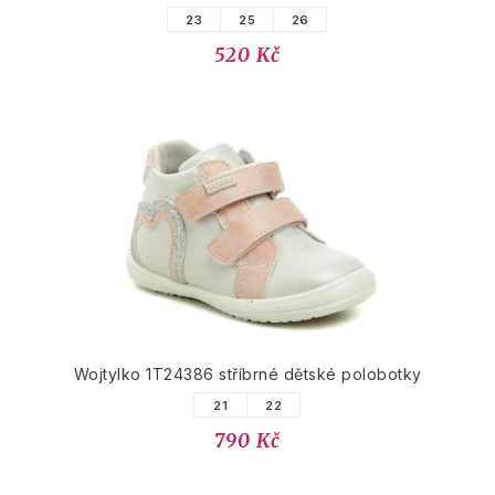
23
25
26
520 Kč
Wojtylko 1T24386 stříbrné dětské polobotky
21
22
790 Kč