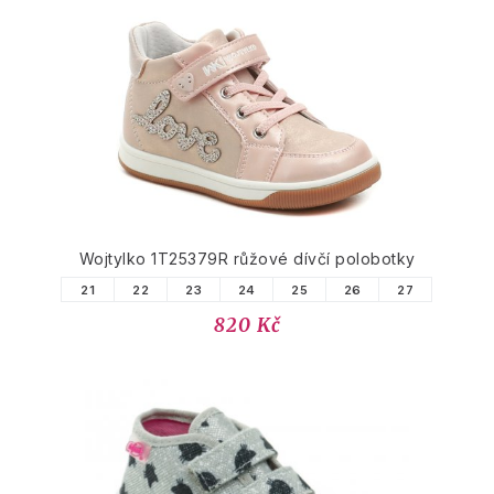
Wojtylko 1T25379R růžové dívčí polobotky
21
22
23
24
25
26
27
820 Kč