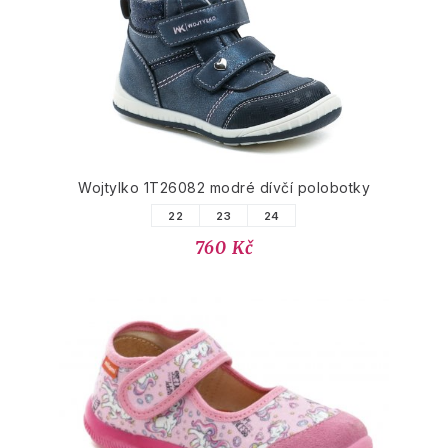
Wojtylko 1T26082 modré dívčí polobotky
22
23
24
760 Kč