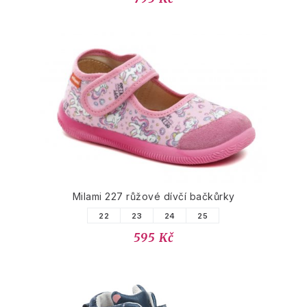
Milami 227 růžové dívčí bačkůrky
22
23
24
25
595 Kč