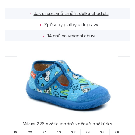
Jak si správně změřit délku chodidla
Způsoby platby a dopravy
14 dnů na vrácení obuvi
PODOBNÉ PRODUKTY
Milami 226 světle modré voňavé bačkůrky
19
20
21
22
23
24
25
26