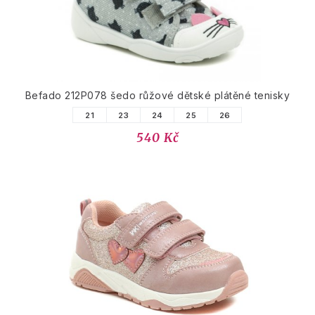
Befado 212P078 šedo růžové dětské plátěné tenisky
21
23
24
25
26
540 Kč