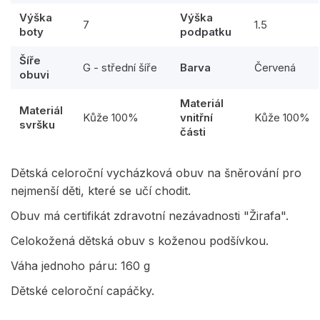
Výška
Výška
7
1.5
boty
podpatku
Šíře
G - střední šíře
Barva
Červená
obuvi
Materiál
Materiál
Kůže 100%
vnitřní
Kůže 100%
svršku
části
Dětská celoroční vycházková obuv na šněrování pro
nejmenší děti, které se učí chodit.
Obuv má certifikát zdravotní nezávadnosti "Žirafa".
Celokožená dětská obuv s koženou podšívkou.
Váha jednoho páru: 160 g
Dětské celoroční capáčky.