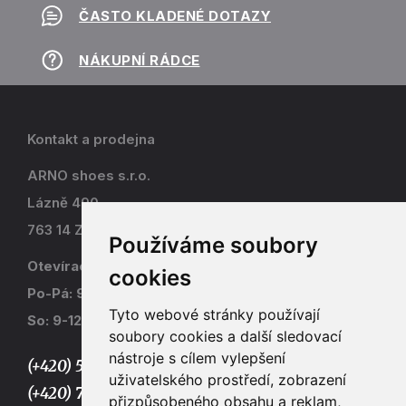
ČASTO KLADENÉ DOTAZY
NÁKUPNÍ RÁDCE
Kontakt a prodejna
ARNO shoes s.r.o.
Lázně 490
763 14 Zlín - Kostelec
Používáme soubory
Otevírací doba
cookies
Po-Pá: 9-17
Tyto webové stránky používají
So: 9-12
soubory cookies a další sledovací
nástroje s cílem vylepšení
(+420) 577 915 036,
uživatelského prostředí, zobrazení
(+420) 773 667 390
přizpůsobeného obsahu a reklam,