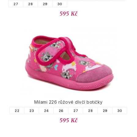
27
28
29
30
595 Kč
Milami 226 růžové dívčí botičky
22
23
24
26
27
28
29
30
595 Kč