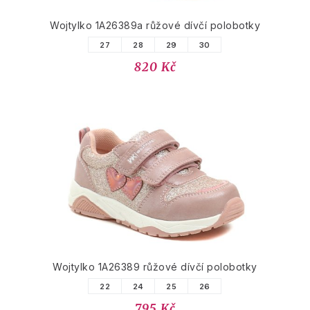
Wojtylko 1A26389a růžové dívčí polobotky
27
28
29
30
820 Kč
Wojtylko 1A26389 růžové dívčí polobotky
22
24
25
26
795 Kč