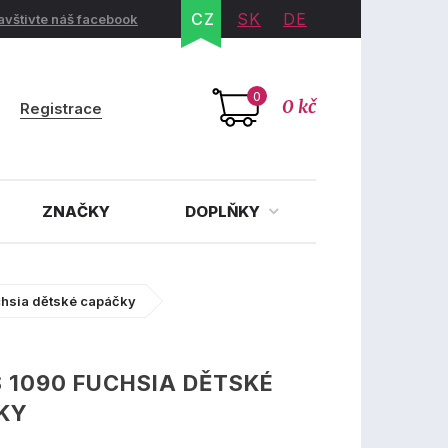
CZ
SK
DE
avštivte náš facebook
0
0 kč
Registrace
ZNAČKY
DOPLŇKY
chsia dětské capáčky
 1090 FUCHSIA DĚTSKÉ
KY