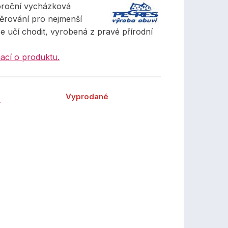
oroční vycházková
ěrování pro nejmenší
 se učí chodit, vyrobená z pravé přírodní
ací o produktu.
Vyprodané
č