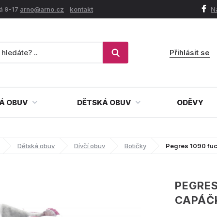
á 9-17
arno@arno.cz
kontakt
N
Přihlásit se
Á OBUV
DĚTSKÁ OBUV
ODĚVY
Dětská obuv
Dívčí obuv
Botičky
Pegres 1090 fu
PEGRES
CAPÁČ