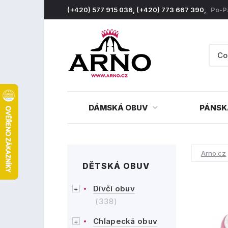
(+420) 577 915 036, (+420) 773 667 390,
Po-P
DÁMSKÁ OBUV
PÁNSK
Arno.cz
DĚTSKÁ OBUV
Dívčí obuv
(338)
Chlapecká obuv