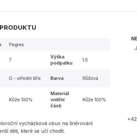
 PRODUKTU
N
e
Pegres
J
Výška
7
1.5
podpatku
G - střední šíře
Barva
Růžová
Materiál
l
Kůže 100%
vnitřní
Kůže 100%
části
+42
eloroční vycházková obuv na šněrování
nší děti, které se učí chodit.