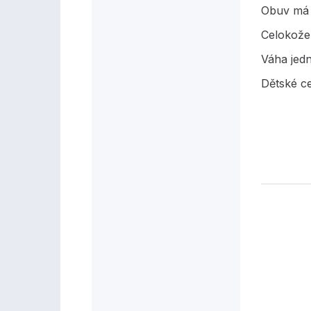
Obuv má c
Celokože
Váha jed
Dětské c