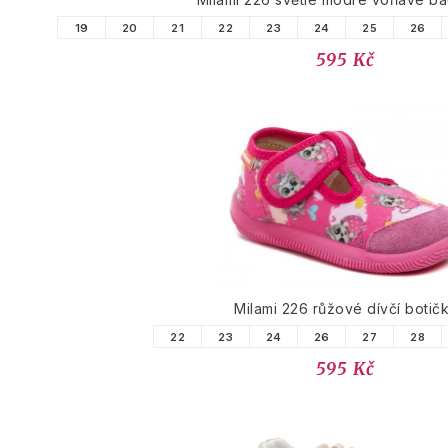
19
20
21
22
23
24
25
26
595 Kč
Milami 226 růžové dívčí botič
22
23
24
26
27
28
595 Kč