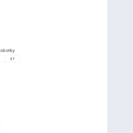
lobotky
6
27