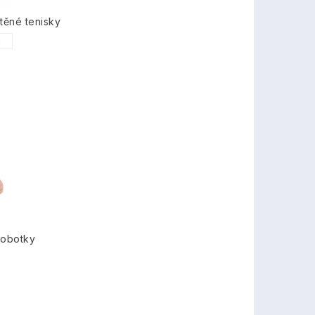
těné tenisky
6
lobotky