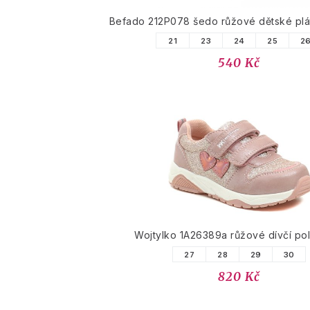
Befado 212P078 šedo růžové dětské plá
21
23
24
25
2
540 Kč
Wojtylko 1A26389a růžové dívčí po
27
28
29
30
820 Kč