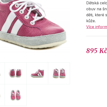
Dětská cel
obuv na šn
děti, které
kůže.
Více inform
895 K