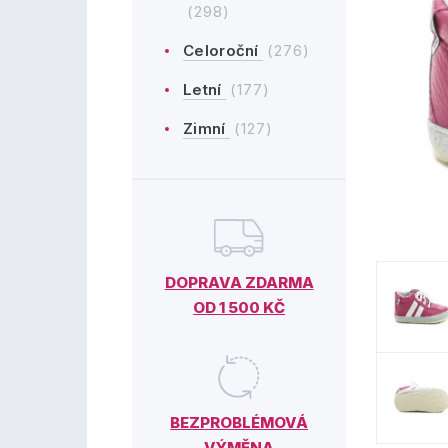
(298)
Celoroční
(276)
Letní
(177)
Zimní
(127)
DOPRAVA ZDARMA
OD 1 500 KČ
BEZPROBLÉMOVÁ
VÝMĚNA