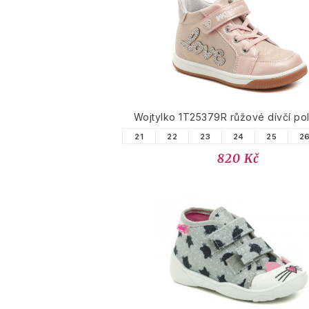
Wojtylko 1T25379R růžové dívčí po
21
22
23
24
25
2
820 Kč