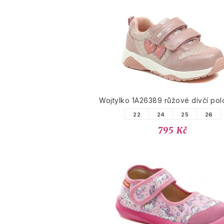
Wojtylko 1A26389 růžové dívčí po
22
24
25
26
795 Kč