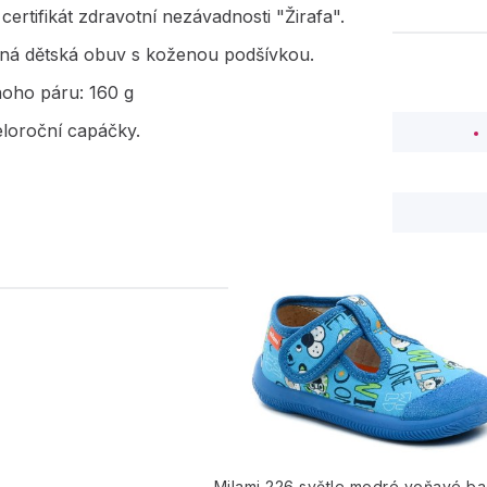
ertifikát zdravotní nezávadnosti "Žirafa".
ná dětská obuv s koženou podšívkou.
noho páru: 160 g
eloroční capáčky.
PODOBNÉ PRODUK
Milami 226 světle modré voňavé b