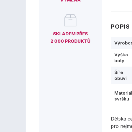
POPIS
SKLADEM PŘES
2 000 PRODUKTŮ
Výrobc
Výška
boty
Šíře
obuvi
Materiá
svršku
Dětská c
pro nejme