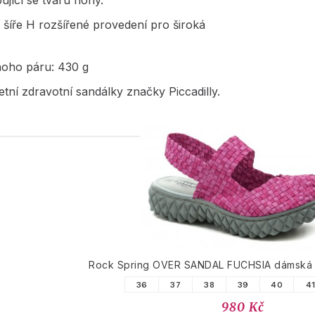
ující se tvaru nohy.
- šíře H rozšířené provedení pro široká
noho páru: 430 g
tní zdravotní sandálky značky Piccadilly.
PODOBNÉ PRODUK
Rock Spring OVER SANDAL FUCHSIA dámská
36
37
38
39
40
4
980 Kč