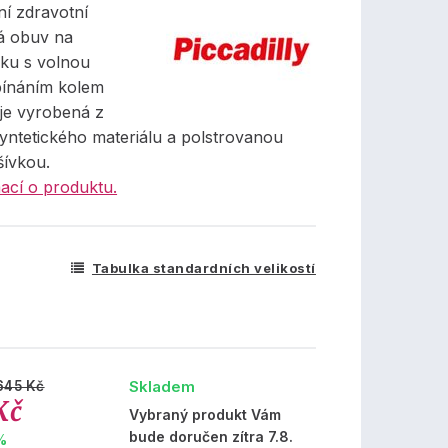
ní zdravotní
á obuv na
nku s volnou
apínáním kolem
 je vyrobená z
syntetického materiálu a polstrovanou
šívkou.
ací o produktu.
Tabulka standardních velikostí
Skladem
645 Kč
Kč
Vybraný produkt Vám
bude doručen zítra 7.8.
%