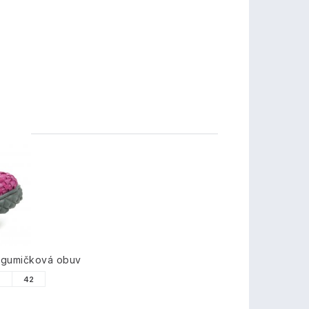
TY
 gumičková obuv
1
42