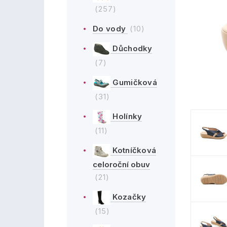
(257)
Do vody
(10)
Důchodky
(7)
Gumičková
(31)
Holínky
(11)
Kotníčková
celoroční obuv
(21)
Kozačky
(15)