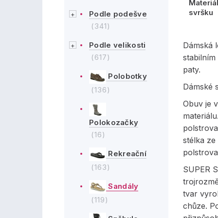
Materiá
svršku
Podle podešve
(341)
Podle velikosti
Dámská l
(617)
stabilním
paty.
Polobotky
Dámské sa
(136)
Obuv je v
materiálu
Polokozačky
polstrova
(16)
stélka ze
polstrov
Rekreační
(163)
SUPER SH
trojrozmě
Sandály
tvar vyr
(119)
chůze. P