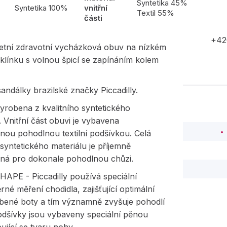
l
Syntetika 45%
Syntetika 100%
vnitřní
Textil 55%
části
+42
etní zdravotní vycházková obuv na nízkém
 klínku s volnou špicí se zapínáním kolem
ndálky brazilské značky Piccadilly.
yrobena z kvalitního syntetického
. Vnitřní část obuvi je vybavena
nou pohodlnou textilní podšívkou. Celá
 syntetického materiálu je příjemně
aná pro dokonale pohodlnou chůzi.
APE - Piccadilly používá speciální
rné měření chodidla, zajišťující optimální
obené boty a tím významně zvyšuje pohodlí
odšívky jsou vybaveny speciální pěnou