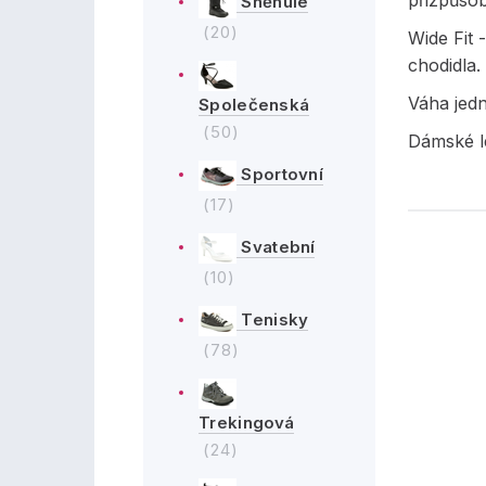
přizpůsob
Sněhule
(20)
Wide Fit 
chodidla.
Váha jed
Společenská
(50)
Dámské le
Sportovní
(17)
Svatební
(10)
Tenisky
(78)
Trekingová
(24)