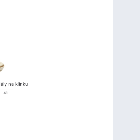
ly na klínku
41