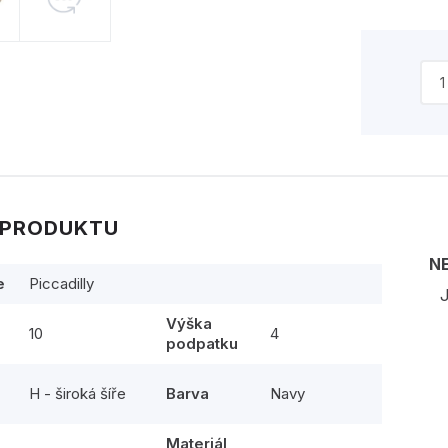
 PRODUKTU
N
e
Piccadilly
J
Výška
10
4
podpatku
H - široká šíře
Barva
Navy
Materiál