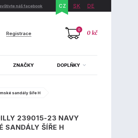
CZ
SK
DE
avštivte náš facebook
0
0 kč
Registrace
ZNAČKY
DOPLŇKY
mské sandály šíře H
ILLY 239015-23 NAVY
 SANDÁLY ŠÍŘE H