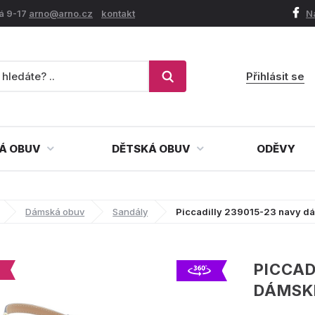
á 9-17
arno@arno.cz
kontakt
N
Přihlásit se
Á OBUV
DĚTSKÁ OBUV
ODĚVY
Dámská obuv
Sandály
Piccadilly 239015-23 navy dá
PICCAD
DÁMSKÉ