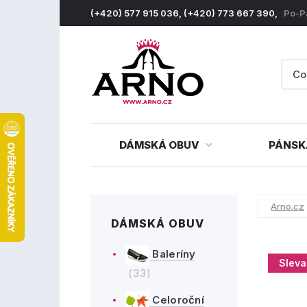
(+420) 577 915 036, (+420) 773 667 390,
Po-P
DÁMSKÁ OBUV
PÁNSK
Arno.cz
DÁMSKÁ OBUV
Baleríny
Sleva
(33)
Celoroční