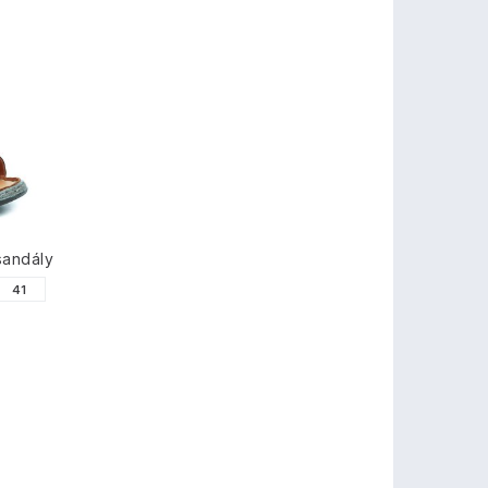
sandály
41