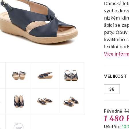
Dámská let
vycházkov
nízkém klí
špicí se z
paty. Obuv
kvalitního 
textilní pod
Více inform
VELIKOST
38
Původně:
1 
1 480 
Ušetříte
10 