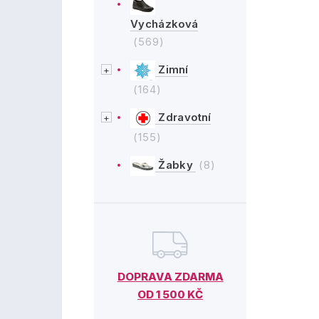
Vycházková
(569)
Zimní
(164)
Zdravotní
(155)
Žabky
(8)
DOPRAVA ZDARMA
OD 1 500 KČ