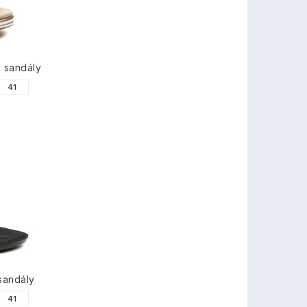
 sandály
41
sandály
41