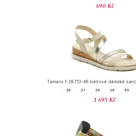
490 Kč
Tamaris 1-28713-46 béžové dámské sandá
36
37
38
39
40
1 495 Kč