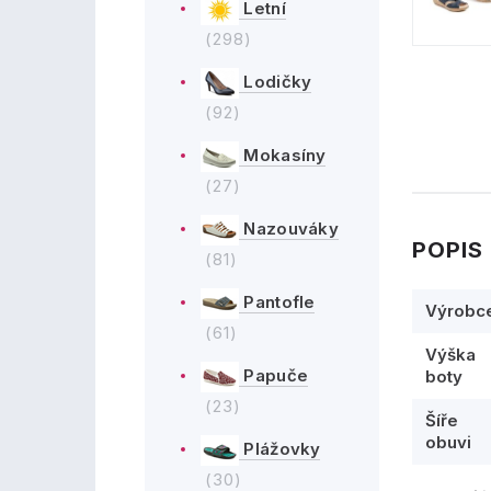
Letní
(298)
Lodičky
(92)
Mokasíny
(27)
Nazouváky
POPIS
(81)
Pantofle
Výrobc
(61)
Výška
Papuče
boty
(23)
Šíře
obuvi
Plážovky
(30)