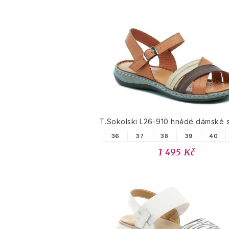
T.Sokolski L26-910 hnědé dámské 
36
37
38
39
40
1 495 Kč