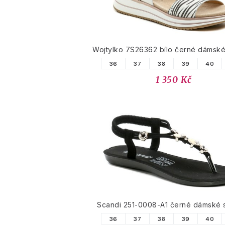
Wojtylko 7S26362 bílo černé dámské
36
37
38
39
40
1 350 Kč
Scandi 251-0008-A1 černé dámské 
36
37
38
39
40