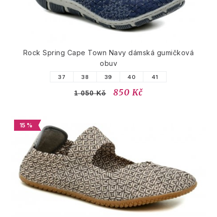
Rock Spring Cape Town Navy dámská gumičková
obuv
37
38
39
40
41
850 Kč
1 050 Kč
15 %