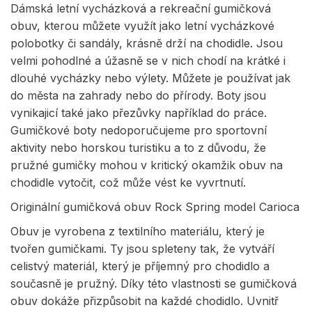
Dámská letní vycházková a rekreační gumičková
obuv, kterou můžete využít jako letní vycházkové
polobotky či sandály, krásně drží na chodidle. Jsou
velmi pohodlné a úžasně se v nich chodí na krátké i
dlouhé vycházky nebo výlety. Můžete je používat jak
do města na zahrady nebo do přírody. Boty jsou
vynikajicí také jako přezůvky například do práce.
Gumičkové boty nedoporučujeme pro sportovní
aktivity nebo horskou turistiku a to z důvodu, že
pružné gumičky mohou v kritický okamžik obuv na
chodidle vytočit, což může vést ke vyvrtnutí.
Originální gumičková obuv Rock Spring model Carioca
Obuv je vyrobena z textilního materiálu, který je
tvořen gumičkami. Ty jsou spleteny tak, že vytváří
celistvý materiál, který je příjemný pro chodidlo a
současně je pružný. Díky této vlastnosti se gumičková
obuv dokáže přizpůsobit na každé chodidlo. Uvnitř