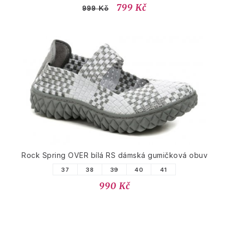
799 Kč
999 Kč
Rock Spring OVER bílá RS dámská gumičková obuv
37
38
39
40
41
990 Kč