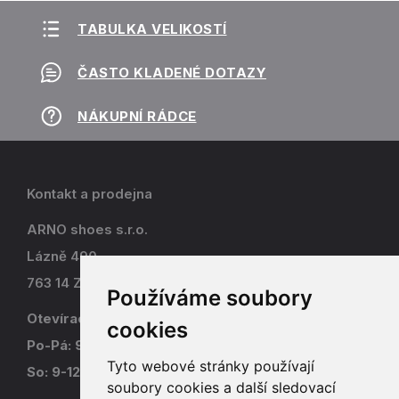
TABULKA VELIKOSTÍ
ČASTO KLADENÉ DOTAZY
NÁKUPNÍ RÁDCE
Kontakt a prodejna
ARNO shoes s.r.o.
Lázně 490
763 14 Zlín - Kostelec
Používáme soubory
Otevírací doba
cookies
Po-Pá: 9-17
Tyto webové stránky používají
So: 9-12
soubory cookies a další sledovací