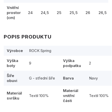
Vnitřní
prostor
24
24,5
25
25,5
26
26,5
(cm)
POPIS PRODUKTU
Výrobce
ROCK Spring
Výška
Výška
9
2
boty
podpatku
Šíře
G - střední šíře
Barva
Navy
obuvi
Materiál
Materiál
Textil 100%
vnitřní
Textil 100%
svršku
části