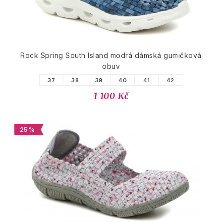
Rock Spring South Island modrá dámská gumičková
obuv
37
38
39
40
41
42
1 100 Kč
25 %