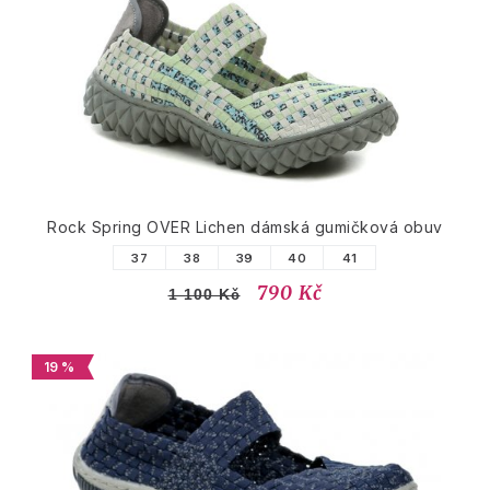
Rock Spring OVER Lichen dámská gumičková obuv
37
38
39
40
41
790 Kč
1 100 Kč
19 %