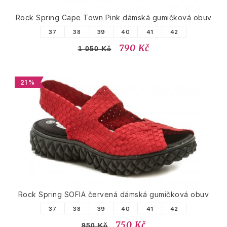
Rock Spring Cape Town Pink dámská gumičková obuv
37
38
39
40
41
42
790 Kč
1 050 Kč
21 %
Rock Spring SOFIA červená dámská gumičková obuv
37
38
39
40
41
42
750 Kč
950 Kč