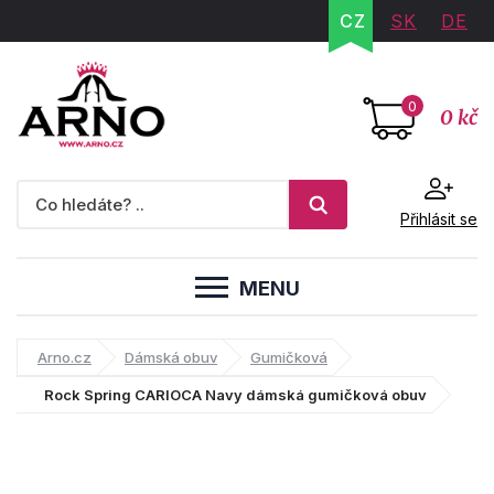
CZ
SK
DE
0
0 kč
Přihlásit se
MENU
Arno.cz
Dámská obuv
Gumičková
Rock Spring CARIOCA Navy dámská gumičková obuv