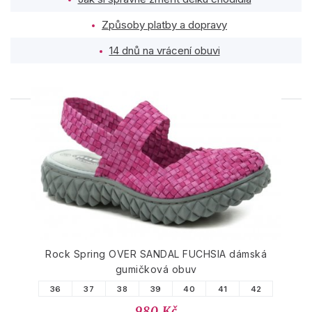
Způsoby platby a dopravy
14 dnů na vrácení obuvi
PODOBNÉ PRODUKTY
Rock Spring OVER SANDAL FUCHSIA dámská
gumičková obuv
36
37
38
39
40
41
42
980 Kč