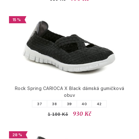
15 %
Rock Spring CARIOCA X Black dámská gumičková
obuv
37
38
39
40
42
930 Kč
1 100 Kč
28 %