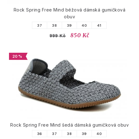
Rock Spring Free Mind béžová dámská gumičková
obuv
37
38
39
40
41
850 Kč
999 Kč
20 %
Rock Spring Free Mind šedá dámská gumičková obuv
36
37
38
39
40