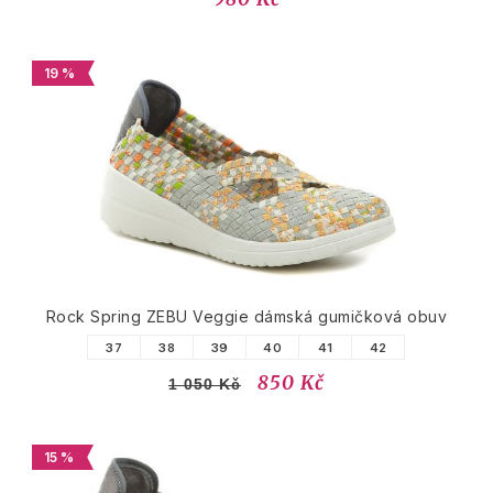
19 %
Rock Spring ZEBU Veggie dámská gumičková obuv
37
38
39
40
41
42
850 Kč
1 050 Kč
15 %