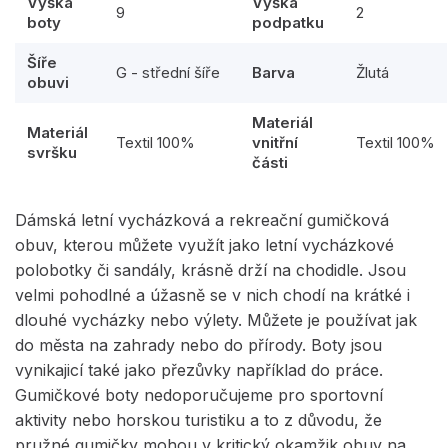
Výška
Výška
9
2
boty
podpatku
Šíře
G - střední šíře
Barva
Žlutá
obuvi
Materiál
Materiál
Textil 100%
vnitřní
Textil 100%
svršku
části
Dámská letní vycházková a rekreační gumičková
obuv, kterou můžete využít jako letní vycházkové
polobotky či sandály, krásně drží na chodidle. Jsou
velmi pohodlné a úžasně se v nich chodí na krátké i
dlouhé vycházky nebo výlety. Můžete je používat jak
do města na zahrady nebo do přírody. Boty jsou
vynikajicí také jako přezůvky například do práce.
Gumičkové boty nedoporučujeme pro sportovní
aktivity nebo horskou turistiku a to z důvodu, že
pružné gumičky mohou v kritický okamžik obuv na