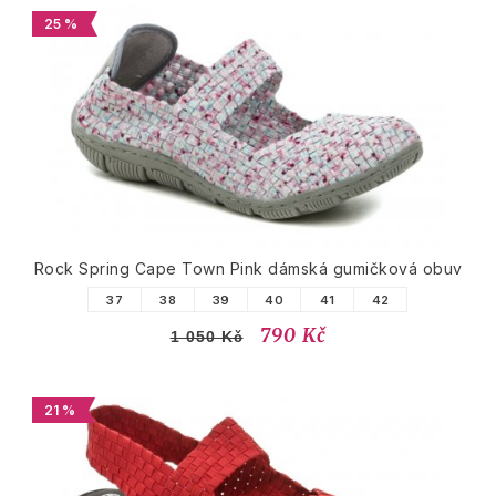
25 %
Rock Spring Cape Town Pink dámská gumičková obuv
37
38
39
40
41
42
790 Kč
1 050 Kč
21 %