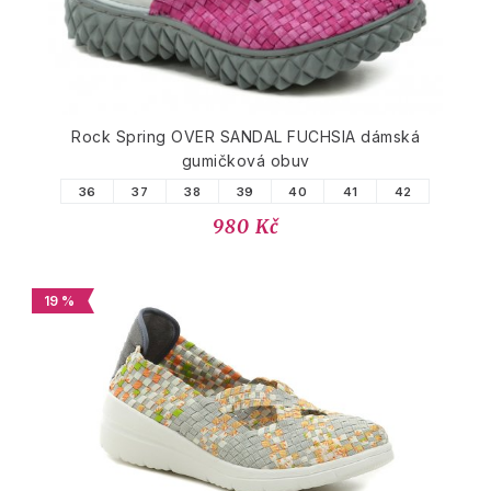
Rock Spring OVER SANDAL FUCHSIA dámská
gumičková obuv
36
37
38
39
40
41
42
980 Kč
19 %