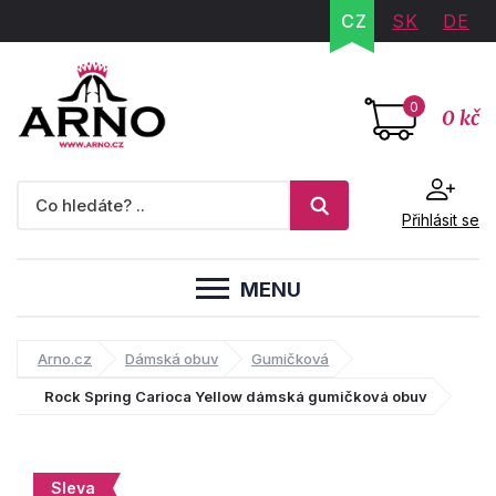
CZ
SK
DE
0
0 kč
Přihlásit se
MENU
Arno.cz
Dámská obuv
Gumičková
Rock Spring Carioca Yellow dámská gumičková obuv
Sleva