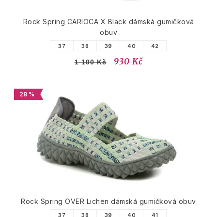
Rock Spring CARIOCA X Black dámská gumičková
obuv
37
38
39
40
42
930 Kč
1 100 Kč
28 %
Rock Spring OVER Lichen dámská gumičková obuv
37
38
39
40
41