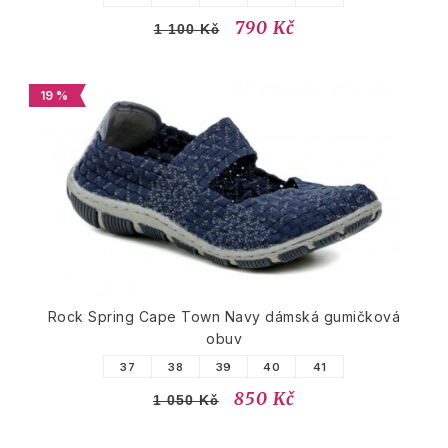
790 Kč
1 100 Kč
19 %
Rock Spring Cape Town Navy dámská gumičková
obuv
37
38
39
40
41
850 Kč
1 050 Kč