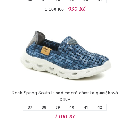
930 Kč
1 100 Kč
Rock Spring South Island modrá dámská gumičková
obuv
37
38
39
40
41
42
1 100 Kč