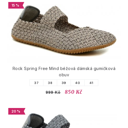
15 %
Rock Spring Free Mind béžová dámská gumičková
obuv
37
38
39
40
41
850 Kč
999 Kč
20 %