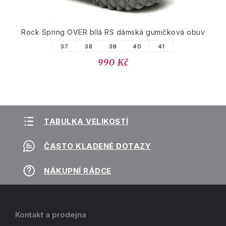
Rock Spring OVER bílá RS dámská gumičková obuv
37
38
39
40
41
990 Kč
TABULKA VELIKOSTÍ
ČASTO KLADENÉ DOTAZY
NÁKUPNÍ RÁDCE
Kontakt a prodejna