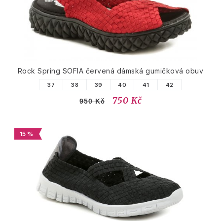
Rock Spring SOFIA červená dámská gumičková obuv
37
38
39
40
41
42
750 Kč
950 Kč
15 %