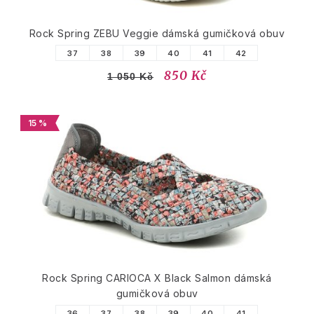
Rock Spring ZEBU Veggie dámská gumičková obuv
37
38
39
40
41
42
850 Kč
1 050 Kč
15 %
Rock Spring CARIOCA X Black Salmon dámská
gumičková obuv
36
37
38
39
40
41