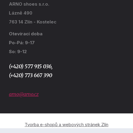
ARNO shoes s.r.o.
Lázně 490
763 14 Zlín - Kostelec
Otevírací doba
Po-Pá: 9-17
So: 9-12
(+420) 577 915 036,
(+420) 773 667 390
arno@arno.cz
Tvorba e-shopů a webových stránek Zlín