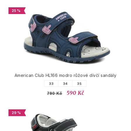
25 %
American Club HL166 modro růžové dívčí sandály
33
34
35
590 Kč
790 Kč
29 %