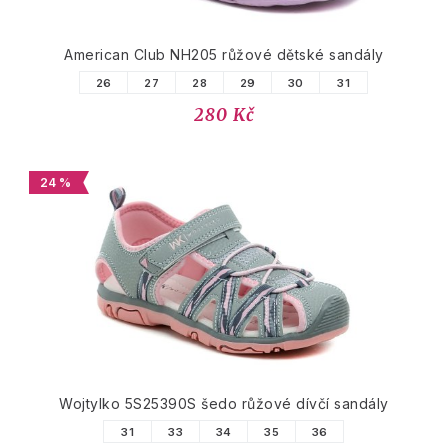
American Club NH205 růžové dětské sandály
26
27
28
29
30
31
280 Kč
24 %
Wojtylko 5S25390S šedo růžové dívčí sandály
31
33
34
35
36