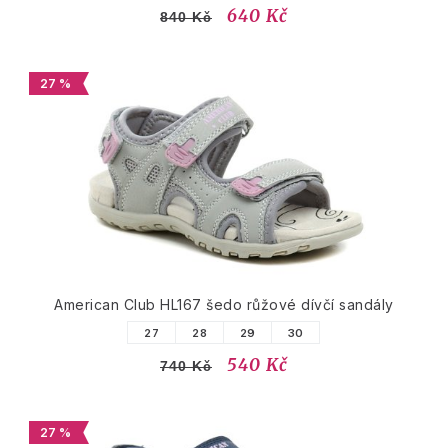
640 Kč
840 Kč
27 %
American Club HL167 šedo růžové dívčí sandály
27
28
29
30
540 Kč
740 Kč
27 %