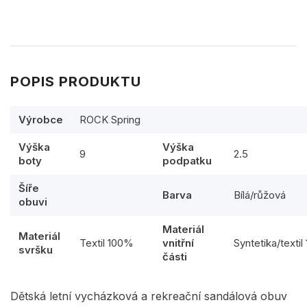
POPIS PRODUKTU
Výrobce
ROCK Spring
Výška
Výška
9
2.5
boty
podpatku
Šíře
Barva
Bílá/růžová
obuvi
Materiál
Materiál
Textil 100%
vnitřní
Syntetika/texti
svršku
části
Dětská letní vycházková a rekreační sandálová obuv