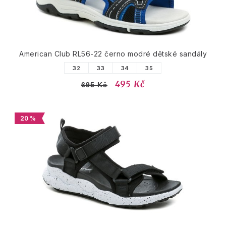
American Club RL56-22 černo modré dětské sandály
32
33
34
35
495 Kč
695 Kč
20 %