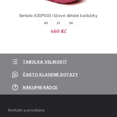
Befado 630P003 růžové dětské bačkůrky
20
21
24
460 Kč
TABULKA VELIKOSTÍ
ČASTO KLADENÉ DOTAZY
NÁKUPNÍ RÁDCE
Kontakt a prodejna