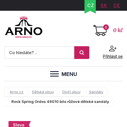
CZ
SK
DE
0
0 kč
Přihlásit se
MENU
Arno.cz
Dětská obuv
Dívčí obuv
Sandály
Rock Spring Ordos 49010 bílo růžové dětské sandály
Sleva