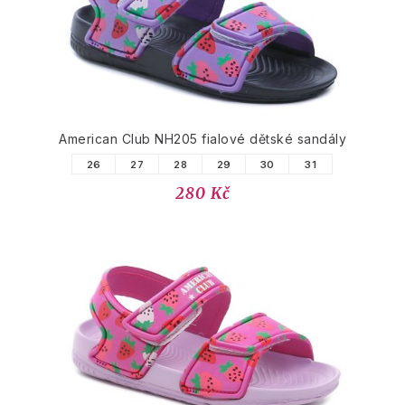
American Club NH205 fialové dětské sandály
26
27
28
29
30
31
280 Kč