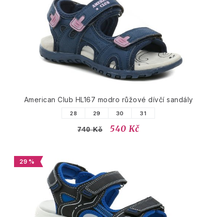
American Club HL167 modro růžové dívčí sandály
28
29
30
31
540 Kč
740 Kč
29 %