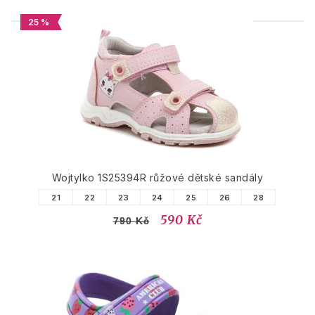
25 %
PODOBNÉ PRODUKTY
Wojtylko 1S25394R růžové dětské sandály
21
22
23
24
25
26
28
590 Kč
790 Kč