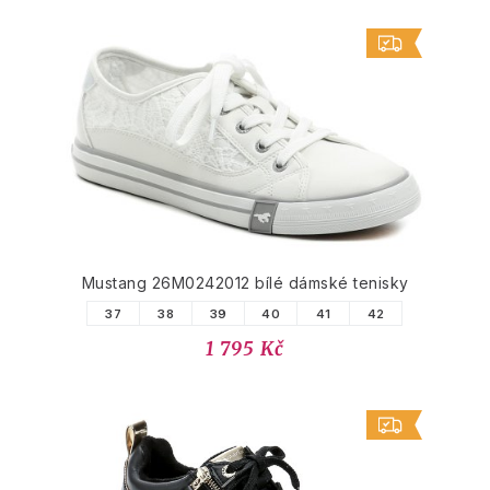
Mustang 26M0242012 bílé dámské tenisky
37
38
39
40
41
42
1 795 Kč