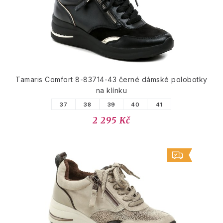
Tamaris Comfort 8-83714-43 černé dámské polobotky
na klínku
37
38
39
40
41
2 295 Kč