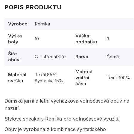
POPIS PRODUKTU
Výrobce
Romika
Výška
Výška
10
3
boty
podpatku
Šíře
G - střední šíře
Barva
Černá
obuvi
Materiál
Materiál
Textil 85%
vnitřní
Textil 100%
svršku
Syntetika 15%
části
Dámská jarní a letní vycházková volnočasová obuv na
nazutí.
Stylové sneakers Romika pro volnočasové využití.
Obuv je vyrobena z kombinace syntetického