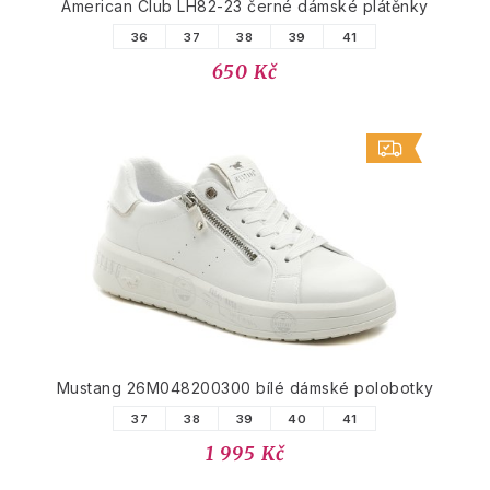
American Club LH82-23 černé dámské plátěnky
36
37
38
39
41
650 Kč
Mustang 26M048200300 bílé dámské polobotky
37
38
39
40
41
1 995 Kč