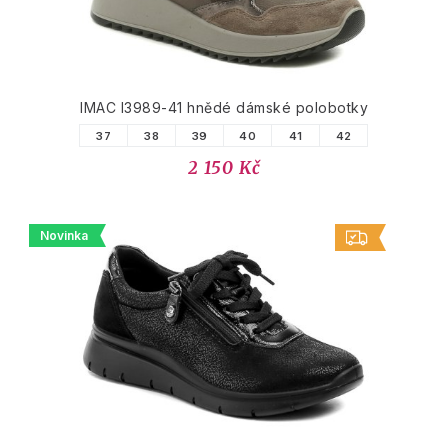
IMAC I3989-41 hnědé dámské polobotky
37
38
39
40
41
42
2 150 Kč
Novinka