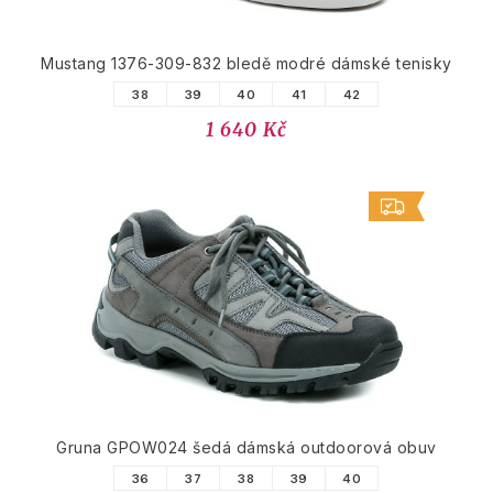
Mustang 1376-309-832 bledě modré dámské tenisky
38
39
40
41
42
1 640 Kč
Gruna GPOW024 šedá dámská outdoorová obuv
36
37
38
39
40