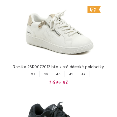
Romika 26R0072012 bílo zlaté dámské polobotky
37
39
40
41
42
1 695 Kč