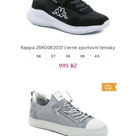
Kappa 26K0082001 černé sportovní tenisky
36
37
38
39
40
995 Kč