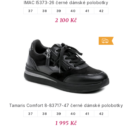
IMAC I5373-26 černé dámské polobotky
37
38
39
40
41
42
2 100 Kč
Tamaris Comfort 8-83717-47 černé dámské polobotky
37
38
39
40
41
42
1 995 Kč