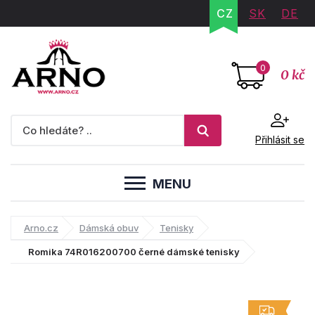
CZ
SK
DE
0
0 kč
Přihlásit se
MENU
Arno.cz
Dámská obuv
Tenisky
Romika 74R016200700 černé dámské tenisky