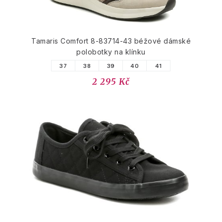
Tamaris Comfort 8-83714-43 béžové dámské
polobotky na klínku
37
38
39
40
41
2 295 Kč