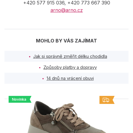
+420 577 915 036, +420 773 667 390
arno@arno.cz
MOHLO BY VÁS ZAJÍMAT
Jak si správně změřit délku chodidla
Způsoby platby a dopravy
14 dnů na vrácení obuvi
Novinka
PODOBNÉ PRODUKTY