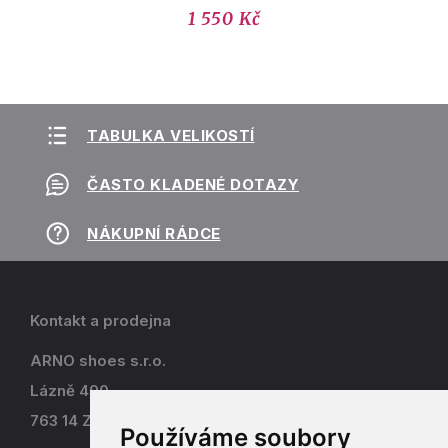
1 550 Kč
TABULKA VELIKOSTÍ
ČASTO KLADENÉ DOTAZY
NÁKUPNÍ RÁDCE
Kontakt a prodejna
ARNO shoes s.r.o.
Lázně 490
763 14 Zlín - Kostelec
Používáme soubory