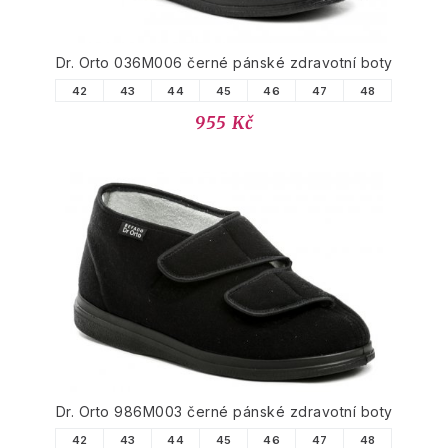
Dr. Orto 036M006 černé pánské zdravotní boty
42
43
44
45
46
47
48
955 Kč
Dr. Orto 986M003 černé pánské zdravotní boty
42
43
44
45
46
47
48