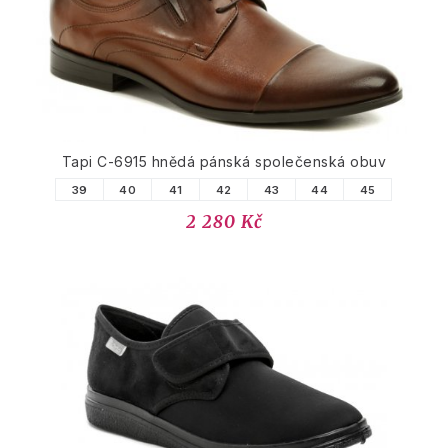
Tapi C-6915 hnědá pánská společenská obuv
39
40
41
42
43
44
45
2 280 Kč