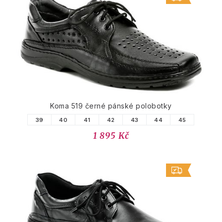
Koma 519 černé pánské polobotky
39
40
41
42
43
44
45
1 895 Kč