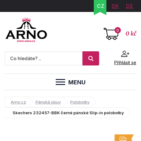
CZ
SK
DE
0
0 kč
Přihlásit se
MENU
Arno.cz
Pánská obuv
Polobotky
Skechers 232457-BBK černé pánské Slip-in polobotky