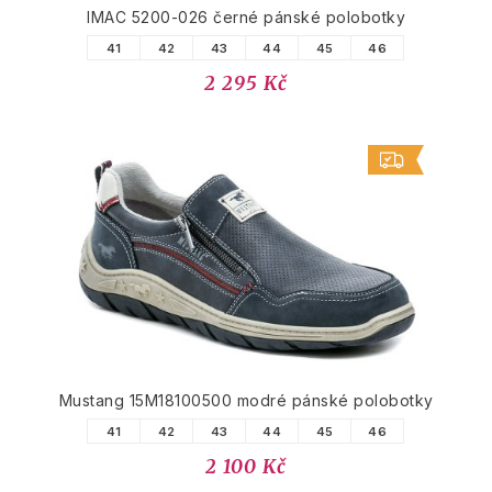
IMAC 5200-026 černé pánské polobotky
41
42
43
44
45
46
2 295 Kč
Mustang 15M18100500 modré pánské polobotky
41
42
43
44
45
46
2 100 Kč