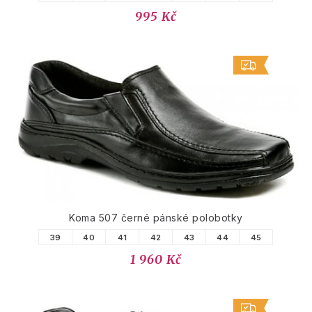
995 Kč
Koma 507 černé pánské polobotky
39
40
41
42
43
44
45
1 960 Kč