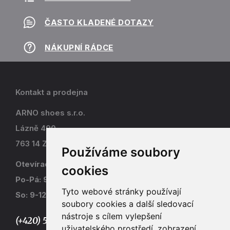
ČASTO KLADENÉ DOTAZY
NÁKUPNÍ RÁDCE
Kontakt a prodejna
ARNO shoes s.r.o.
Lázně 490
763 14 Zlín - Kostelec
Používáme soubory
Otevírací doba
cookies
Po-Pá: 9-17
Tyto webové stránky používají
So: 9-12
soubory cookies a další sledovací
nástroje s cílem vylepšení
(+420) 577 915 036,
uživatelského prostředí, zobrazení