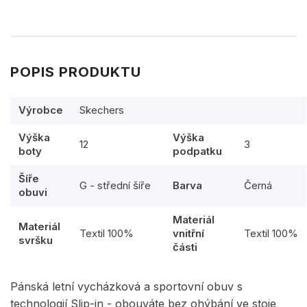
POPIS PRODUKTU
Výrobce
Skechers
Výška
Výška
12
3
boty
podpatku
Šíře
G - střední šíře
Barva
Černá
obuvi
Materiál
Materiál
Textil 100%
vnitřní
Textil 100%
svršku
části
Pánská letní vycházková a sportovní obuv s
technologií Slip-in - obouváte bez ohýbání ve stoje