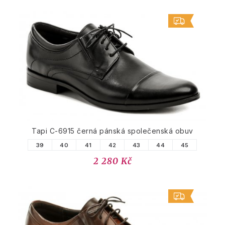
Tapi C-6915 černá pánská společenská obuv
39
40
41
42
43
44
45
2 280 Kč