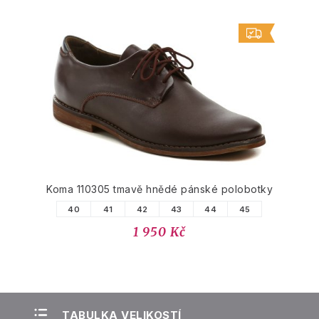
Koma 110305 tmavě hnědé pánské polobotky
40
41
42
43
44
45
1 950 Kč
TABULKA VELIKOSTÍ