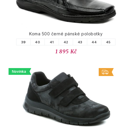
Koma 500 černé pánské polobotky
39
40
41
42
43
44
45
1 895 Kč
Novinka