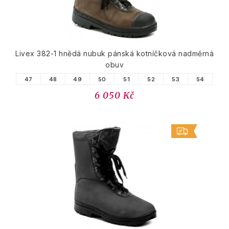
Livex 382-1 hnědá nubuk pánská kotníčková nadměrná
obuv
47
48
49
50
51
52
53
54
6 050 Kč