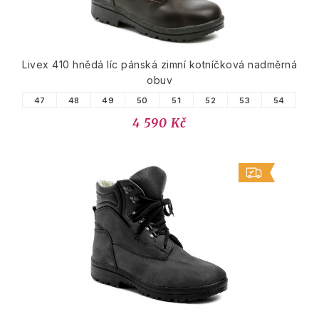
Livex 410 hnědá líc pánská zimní kotníčková nadměrná
obuv
47
48
49
50
51
52
53
54
4 590 Kč