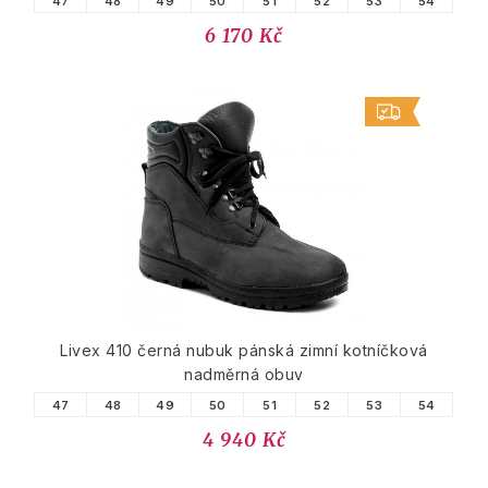
47
48
49
50
51
52
53
54
6 170 Kč
Livex 410 černá nubuk pánská zimní kotníčková
nadměrná obuv
47
48
49
50
51
52
53
54
4 940 Kč