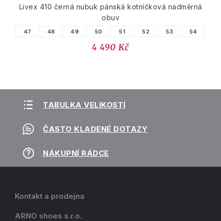
Livex 410 černá nubuk pánská kotníčková nadměrná
obuv
47
48
49
50
51
52
53
54
4 490 Kč
TABULKA VELIKOSTÍ
ČASTO KLADENÉ DOTAZY
NÁKUPNÍ RÁDCE
Kontakt a prodejna
ARNO shoes s.r.o.