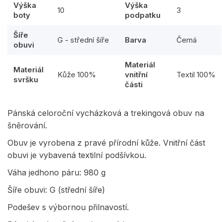
Výška
Výška
10
3
boty
podpatku
Šíře
G - střední šíře
Barva
Černá
obuvi
Materiál
Materiál
Kůže 100%
vnitřní
Textil 100%
svršku
části
Pánská celoroční vycházková a trekingová obuv na
šněrování.
Obuv je vyrobena z pravé přírodní kůže. Vnitřní část
obuvi je vybavená textilní podšívkou.
Váha jedhono páru: 980 g
Šíře obuvi: G (střední šíře)
Podešev s výbornou přilnavostí.