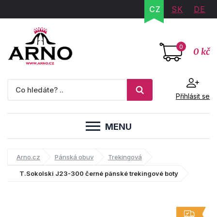
CZ
SK
DE
0
0 kč
Přihlásit se
MENU
Arno.cz
Pánská obuv
Trekingová
T.Sokolski J23-300 černé pánské trekingové boty