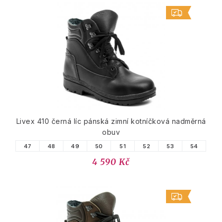
Livex 410 černá líc pánská zimní kotníčková nadměrná
obuv
47
48
49
50
51
52
53
54
4 590 Kč