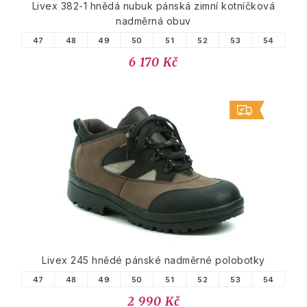
Livex 382-1 hnědá nubuk pánská zimní kotníčková
nadměrná obuv
47
48
49
50
51
52
53
54
6 170 Kč
Livex 245 hnědé pánské nadměrné polobotky
47
48
49
50
51
52
53
54
2 990 Kč