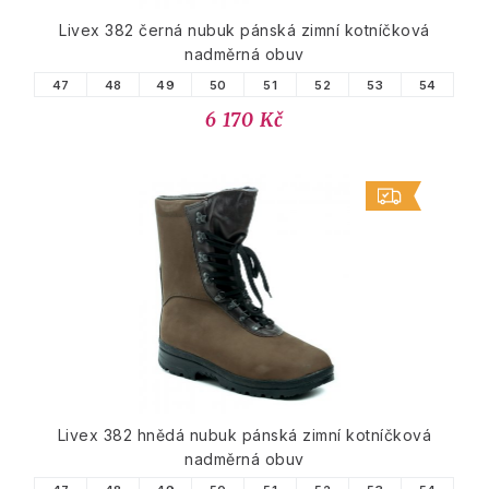
Livex 382 černá nubuk pánská zimní kotníčková
nadměrná obuv
47
48
49
50
51
52
53
54
6 170 Kč
Livex 382 hnědá nubuk pánská zimní kotníčková
nadměrná obuv