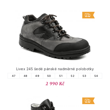
Livex 245 šedé pánské nadměrné polobotky
47
48
49
50
51
52
53
54
2 990 Kč