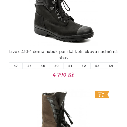
Livex 410-1 černá nubuk pánská kotníčková nadměrná
obuv
47
48
49
50
51
52
53
54
4 790 Kč