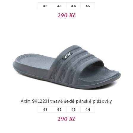
42
43
44
45
290 Kč
Axim 9KL2231 tmavě šedé pánské plážovky
41
42
43
44
290 Kč