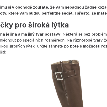
imu si v obchodě zoufáte, že vám nepadnou žádné kozač
oty, které vám budou perfektně sedět. I přesto, že máte 
čky pro široká lýtka
a je jiná a má jiný tvar postavy
. Některá se bez problémů
hlédnout po speciálních rozměrech. Na různorodé tvary žen
telkou širokých lýtek, určitě sáhněte po
botě s možností roz
ití: