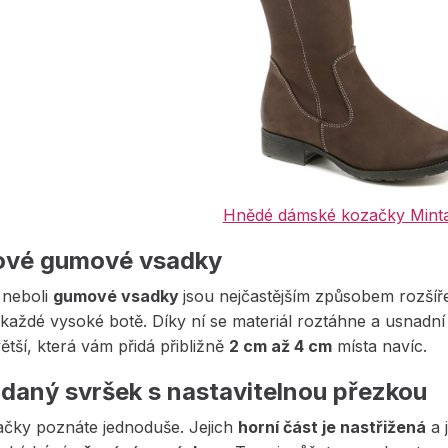
Hnědé dámské kozačky Mint
ové gumové vsadky
neboli
gumové vsadky
jsou nejčastějším způsobem rozšíř
každé vysoké botě. Díky ní se materiál roztáhne a usnadní 
ětší, která vám přidá přibližně
2 cm až 4 cm
místa navíc.
ádaný svršek s nastavitelnou přezkou
ačky poznáte jednoduše. Jejich
horní část je nastřižená
a 