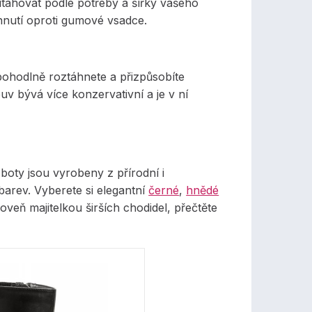
utahovat podle potřeby a šířky vašeho
hnutí oproti gumové vsadce.
pohodlně roztáhnete a přizpůsobíte
buv bývá více konzervativní a je v ní
boty jsou vyrobeny z přírodní i
barev. Vyberete si elegantní
černé
,
hnědé
oveň majitelkou širších chodidel, přečtěte