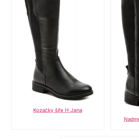
Kozačky šíře H Jana
Nadmě