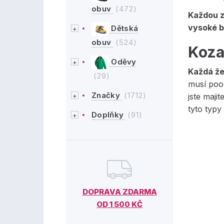
obuv
(472)
Každou z
vysoké b
Dětská
obuv
(524)
Koza
Oděvy
Každá žen
(29)
musí poo
Značky
(1712)
jste maji
tyto typy š
Doplňky
(91)
DOPRAVA ZDARMA
OD 1 500 KČ