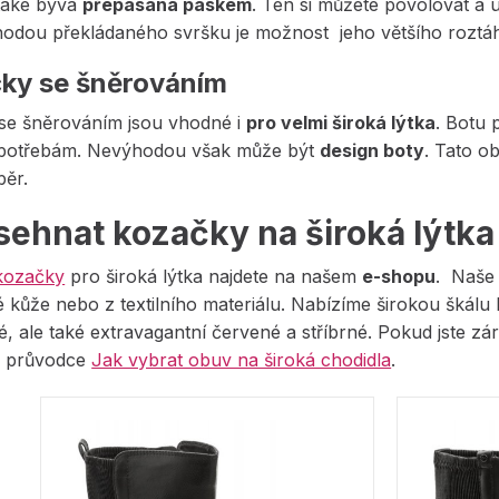
také bývá
přepásána páskem
. Ten si můžete povolovat a 
ýhodou překládaného svršku je možnost jeho většího roztá
ky se šněrováním
se šněrováním jsou vhodné i
pro velmi široká lýtka
. Botu 
 potřebám. Nevýhodou však může být
design boty
. Tato o
běr.
sehnat kozačky na široká lýtka
kozačky
pro široká lýtka najdete na našem
e-shopu
. Naše 
é kůže nebo z textilního materiálu. Nabízíme širokou škálu 
, ale také extravagantní červené a stříbrné. Pokud jste zár
o průvodce
Jak vybrat obuv na široká chodidla
.