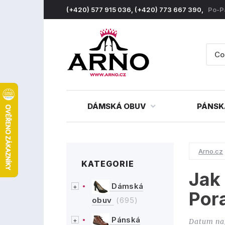
(+420) 577 915 036, (+420) 773 667 390,
Po-P
DÁMSKÁ OBUV
PÁNSK
Arno.cz
KATEGORIE
Jak 
Dámská
Por
obuv
(695)
Pánská
Datum na