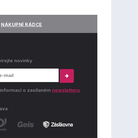
NÁKUPNÍ RÁDCE
írejte novinky
 informací o zasílaném
newsletteru
ava