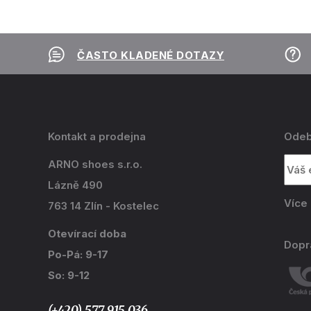
ČASTO KLADENÉ DOTAZY
Kontakt a prodejna
Odeb
ARNO shoes s.r.o.
Lázně 490
Více
763 14 Zlín - Kostelec
Otevírací doba
Dopr
Po-Pá: 9-17
So: 9-12
(+420) 577 915 036,