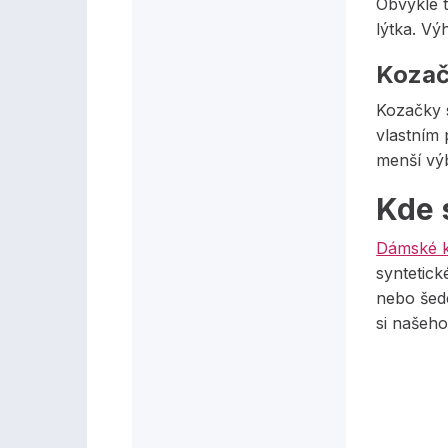
Obvykle 
lýtka. V
Kozač
Kozačky 
vlastním
menší vý
Kde 
Dámské 
syntetick
nebo šedé
si našeh