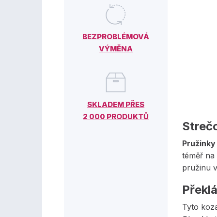
BEZPROBLÉMOVÁ
VÝMĚNA
SKLADEM PŘES
2 000 PRODUKTŮ
Streč
Pružinky
téměř na 
pružinu v
Překl
Tyto koz