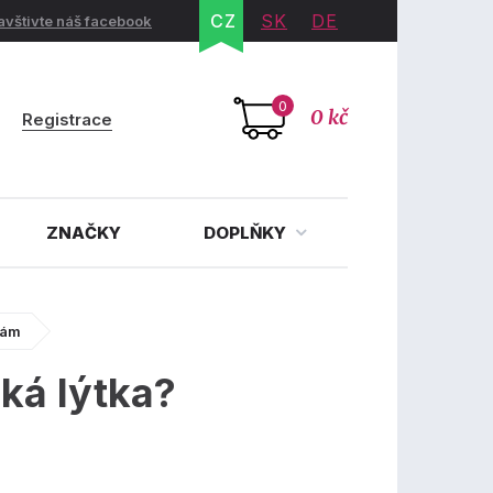
CZ
SK
DE
avštivte náš facebook
0
0 kč
Registrace
ZNAČKY
DOPLŇKY
vám
oká lýtka?