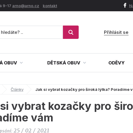
á 9-17
arno@arno.cz
kontakt
N
Přihlásit se
Á OBUV
DĚTSKÁ OBUV
ODĚVY
Články
Jak si vybrat kozačky pro široká lýtka? Poradíme 
si vybrat kozačky pro šir
adíme vám
25 / 02 / 2021
psání: