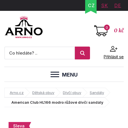
CZ
SK
DE
0
0 kč
Přihlásit se
MENU
Arno.cz
Dětská obuv
Dívčí obuv
Sandály
American Club HL166 modro růžové dívčí sandály
Sleva