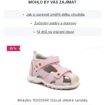
MOHLO BY VÁS ZAJÍMAT
Jak si správně změřit délku chodidla
Způsoby platby a dopravy
14 dnů na vrácení obuvi
25 %
PODOBNÉ PRODUKTY
Wojtylko 1S25394R růžové dětské sandály