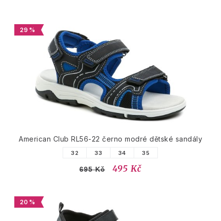
29 %
American Club RL56-22 černo modré dětské sandály
32
33
34
35
495 Kč
695 Kč
20 %