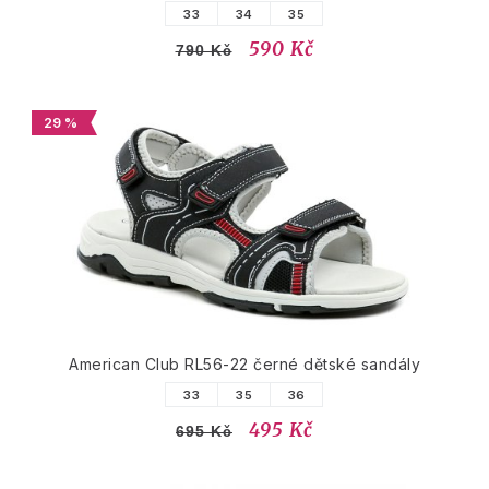
33
34
35
590 Kč
790 Kč
29 %
American Club RL56-22 černé dětské sandály
33
35
36
495 Kč
695 Kč