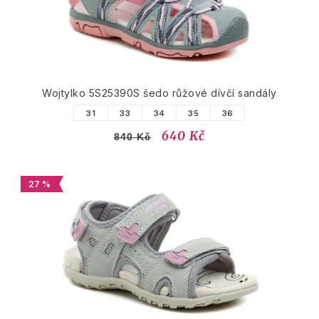
Wojtylko 5S25390S šedo růžové dívčí sandály
31
33
34
35
36
640 Kč
840 Kč
27 %