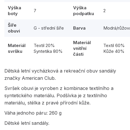
Výška
Výška
7
2
boty
podpatku
Šíře
G - střední šíře
Barva
Modrá/růžov
obuvi
Materiál
Materiál
Textil 20%
Textil 60%
vnitřní
svršku
Syntetika 80%
Kůže 40%
části
Dětská letní vycházková a rekreační obuv sandály
značky American Club.
Svršek obuvi je vyroben z kombinace textilního a
syntetického materiálu. Podšívka je z textilního
materiálu, stélka z pravé přírodní kůže.
Váha jednoho páru: 260 g
Dětské letní sandály.