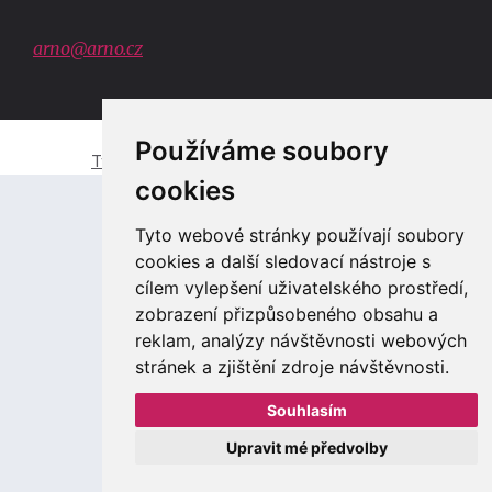
arno@arno.cz
Používáme soubory
Tvorba e-shopů a webových stránek Zlín
cookies
Tyto webové stránky používají soubory
cookies a další sledovací nástroje s
cílem vylepšení uživatelského prostředí,
zobrazení přizpůsobeného obsahu a
reklam, analýzy návštěvnosti webových
stránek a zjištění zdroje návštěvnosti.
Souhlasím
Upravit mé předvolby