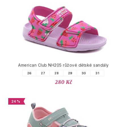
American Club NH205 růžové dětské sandály
26
27
28
29
30
31
280 Kč
24 %