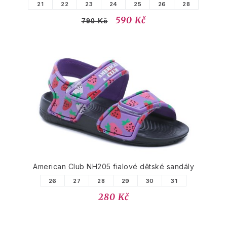
21
22
23
24
25
26
28
590 Kč
790 Kč
American Club NH205 fialové dětské sandály
26
27
28
29
30
31
280 Kč