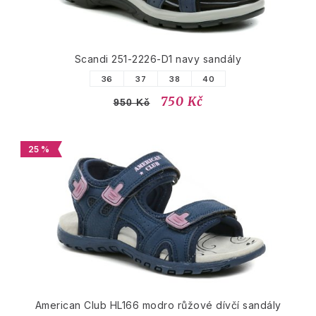
Scandi 251-2226-D1 navy sandály
36
37
38
40
750 Kč
950 Kč
25 %
American Club HL166 modro růžové dívčí sandály