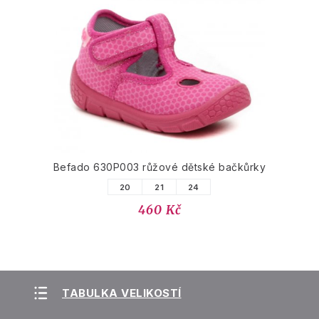
Befado 630P003 růžové dětské bačkůrky
20
21
24
460 Kč
TABULKA VELIKOSTÍ