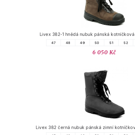
Livex 382-1 hnědá nubuk pánská kotníčkov
47
48
49
50
51
52
6 050 Kč
Livex 382 černá nubuk pánská zimní kotníčk