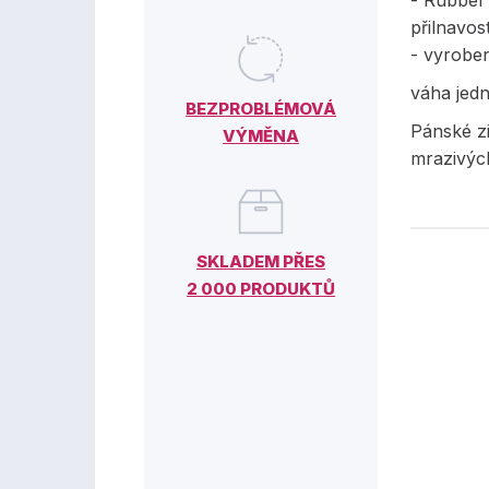
-
Rubber
přilnavos
- vyrobe
váha jed
BEZPROBLÉMOVÁ
Pánské zi
VÝMĚNA
mrazivýc
SKLADEM PŘES
2 000 PRODUKTŮ