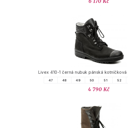
6 170 Kč
Livex 410-1 černá nubuk pánská kotníčkov
47
48
49
50
51
52
4 790 Kč