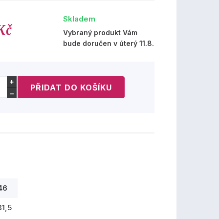
Skladem
Kč
Vybraný produkt Vám
bude doručen v úterý 11.8.
+
−
46
31,5