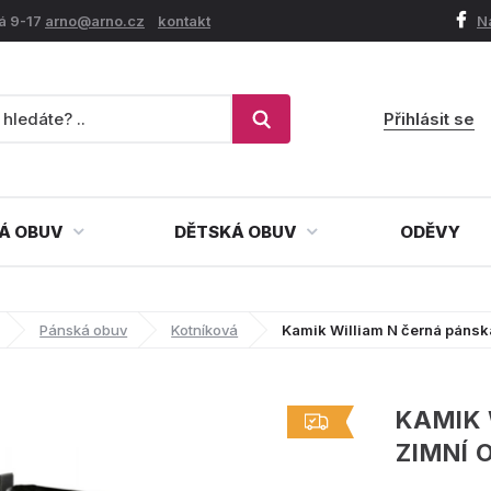
á 9-17
arno@arno.cz
kontakt
N
Přihlásit se
Á OBUV
DĚTSKÁ OBUV
ODĚVY
Pánská obuv
Kotníková
Kamik William N černá pánsk
KAMIK 
ZIMNÍ 