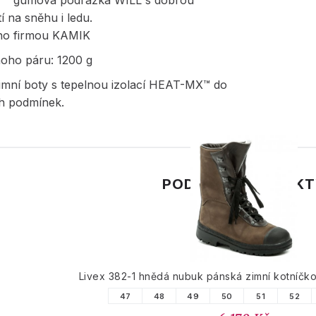
gumová podrážka
WILL
s dobrou
tí na sněhu i ledu.
no firmou KAMIK
noho páru: 1200 g
mní boty s tepelnou izolací
HEAT-MX™
do
h podmínek.
PODOBNÉ PRODUK
Livex 382-1 hnědá nubuk pánská zimní kotníč
47
48
49
50
51
52