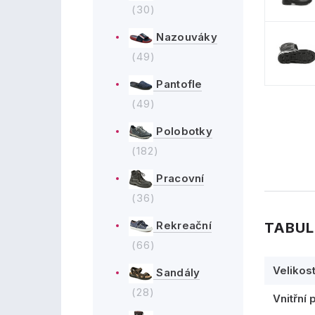
(30)
Nazouváky
(49)
Pantofle
(49)
Polobotky
(182)
Pracovní
(36)
Rekreační
TABUL
(66)
Velikos
Sandály
(28)
Vnitřní 