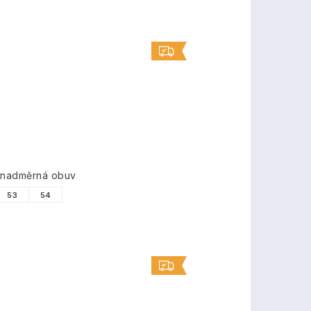
á nadměrná obuv
53
54