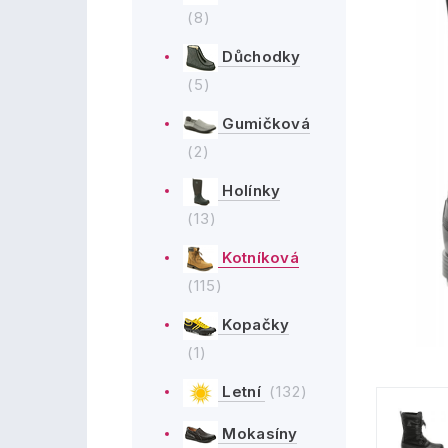
(8)
Důchodky
(5)
Gumičková
(2)
Holínky
(13)
Kotníková
(115)
Kopačky
(1)
Letní
(132)
Mokasíny