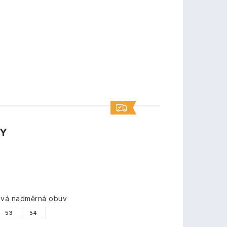
TY
ková nadměrná obuv
53
54