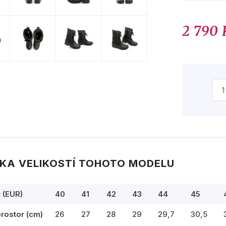
2 790 
KA VELIKOSTÍ TOHOTO MODELU
t (EUR)
40
41
42
43
44
45
prostor (cm)
26
27
28
29
29,7
30,5