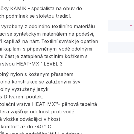
čky KAMIK - specialista na obuv do
h podmínek se stoletou tradicí.
 vyrobeny z odolného textilního materiálu
ci se syntetickým materiálem na podešvi,
ří kapli až na nárt.
Textilní svršek je opatřen
 kapilami s připevněnými vodě odolnými
ní část je zateplená textilním kožíkem s
 vrstvou HEAT-MX™ LEVEL 3
olný nylon s koženým přesahem
dolná konstrukce se zataženými švy
dolný
vyztužený jazyk
 s D tvarem poutek.
izolační vrstva HEAT-MX™
- pěnová tepelná
která zajišťuje odolnost proti vodě
á vložka odvádějící vlhkost
í komfort až do -40 ° C
He