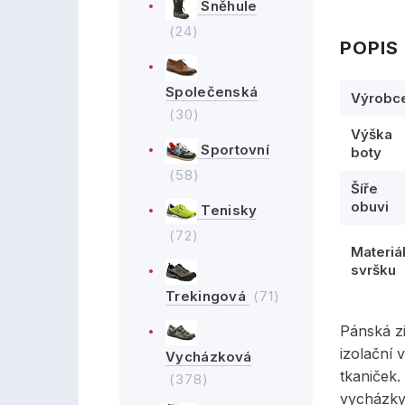
Sněhule
(24)
POPIS
Společenská
Výrobc
(30)
Výška
Sportovní
boty
(58)
Šíře
obuvi
Tenisky
(72)
Materiá
svršku
Trekingová
(71)
Pánská z
izolační
Vycházková
tkaniček
(378)
vycházky