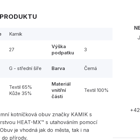
 PRODUKTU
N
e
Kamik
J
Výška
27
3
podpatku
G - střední šíře
Barva
Černá
Materiál
l
Textil 65%
vnitřní
Textil 100%
Kůže 35%
části
+42
imní kotníčková obuv značky KAMIK s
 vrstvou HEAT-MX™
s utahováním pomocí
.
Obuv je vhodná jak do města, tak i na
 do přírody.