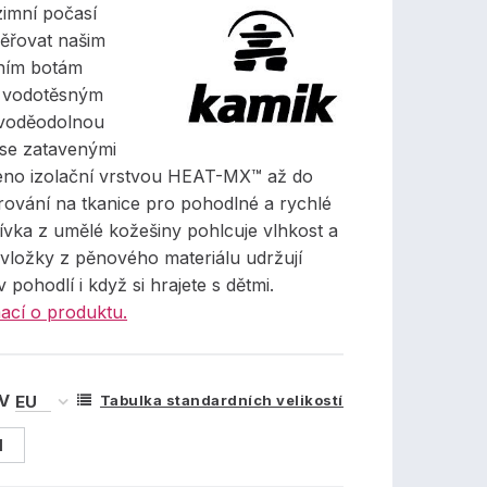
zimní počasí
ěřovat našim
ním botám
s vodotěsným
 voděodolnou
 se zatavenými
leno izolační vrstvou HEAT-MX™ až do
rování na tkanice pro pohodlné a rychlé
ívka z umělé kožešiny pohlcuje vlhkost a
 vložky z pěnového materiálu udržují
 pohodlí i když si hrajete s dětmi.
ací o produktu.
 V
Tabulka standardních velikostí
1