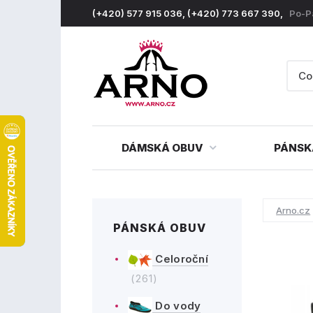
(+420) 577 915 036, (+420) 773 667 390,
Po-P
DÁMSKÁ OBUV
PÁNSK
Arno.cz
PÁNSKÁ OBUV
Celoroční
(261)
Do vody