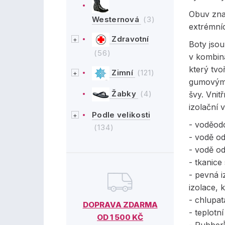
Obuv zna
Westernová
(3)
extrémníc
Zdravotní
Boty jsou
(56)
v kombina
který tvo
Zimní
(121)
gumovými
Žabky
(4)
švy.
Vnitř
izolační
Podle velikosti
- voděod
(134)
- vodě o
- vodě
o
- tkanice
- pevná
izolace, 
- chlupat
DOPRAVA ZDARMA
- teplotn
OD 1 500 KČ