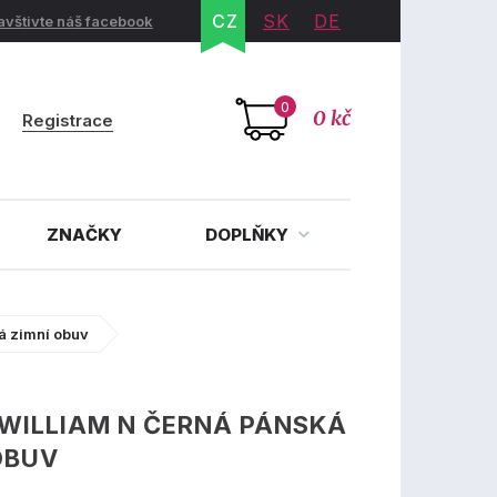
CZ
SK
DE
avštivte náš facebook
0
0 kč
Registrace
ZNAČKY
DOPLŇKY
á zimní obuv
WILLIAM N ČERNÁ PÁNSKÁ
OBUV