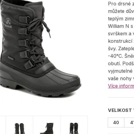
Pro drsné 
můžete dův
teplým zim
William N 
svrškem a
konstrukcí
švy. Zatep
-40°C. Šně
obutí. Podš
vyjmutelné
vaše nohy v
Více inform
VELIKOST
40
4