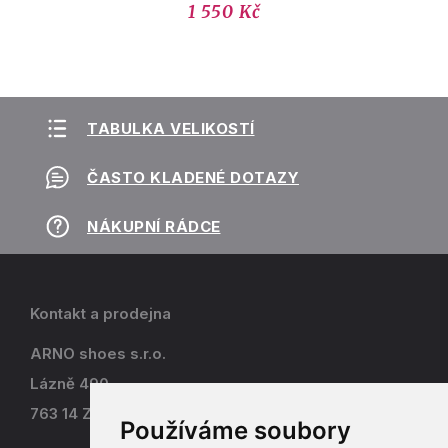
1 550 Kč
TABULKA VELIKOSTÍ
ČASTO KLADENÉ DOTAZY
NÁKUPNÍ RÁDCE
Kontakt a prodejna
ARNO shoes s.r.o.
Lázně 490
763 14 Zlín - Kostelec
Používáme soubory