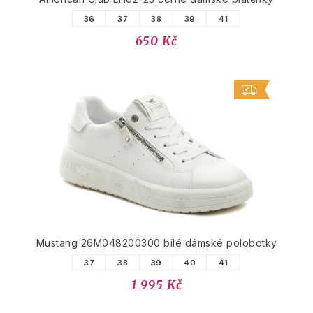
36
37
38
39
41
650 Kč
Mustang 26M048200300 bílé dámské polobotky
37
38
39
40
41
1 995 Kč