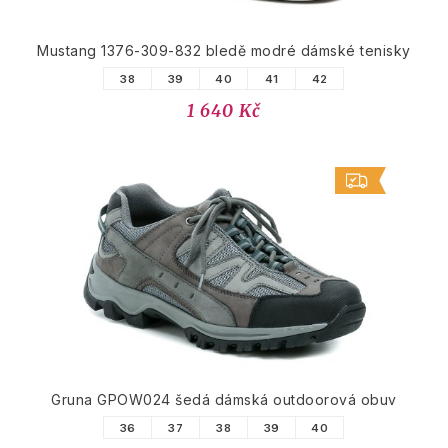
Mustang 1376-309-832 bledě modré dámské tenisky
38
39
40
41
42
1 640 Kč
Gruna GPOW024 šedá dámská outdoorová obuv
36
37
38
39
40