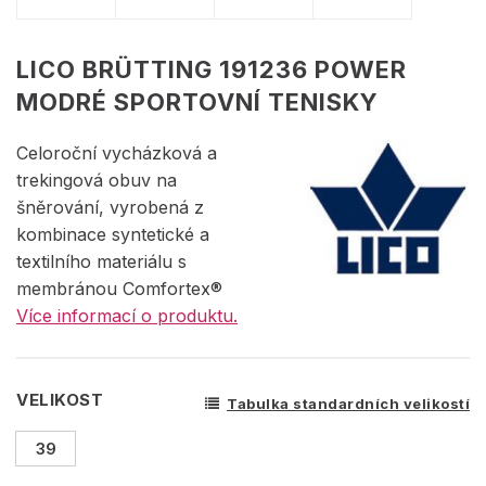
LICO BRÜTTING 191236 POWER
MODRÉ SPORTOVNÍ TENISKY
Celoroční vycházková a
trekingová obuv na
šněrování, vyrobená z
kombinace syntetické a
textilního materiálu s
membránou Comfortex®
Více informací o produktu.
VELIKOST
Tabulka standardních velikostí
39