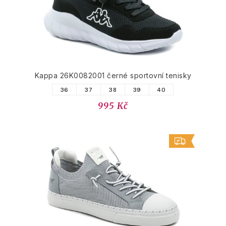
Kappa 26K0082001 černé sportovní tenisky
36
37
38
39
40
995 Kč