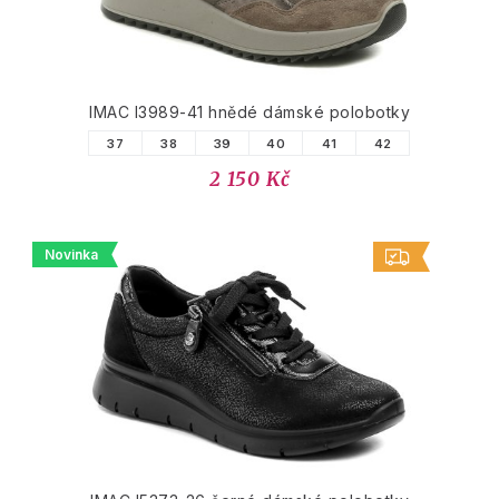
IMAC I3989-41 hnědé dámské polobotky
37
38
39
40
41
42
2 150 Kč
Novinka