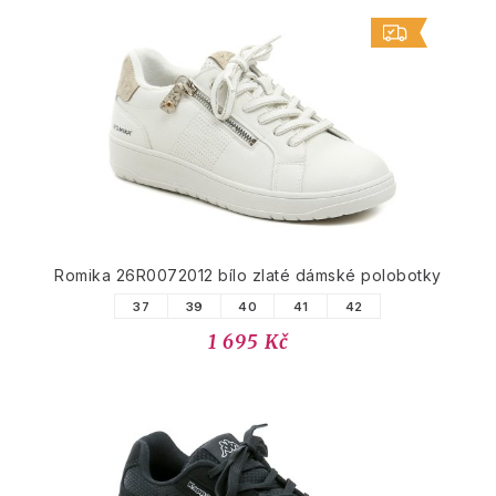
Romika 26R0072012 bílo zlaté dámské polobotky
37
39
40
41
42
1 695 Kč