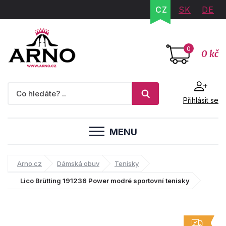
CZ
SK
DE
0
0 kč
Přihlásit se
MENU
Arno.cz
Dámská obuv
Tenisky
Lico Brütting 191236 Power modré sportovní tenisky