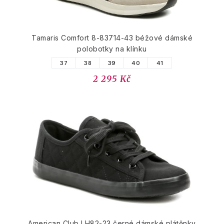
Tamaris Comfort 8-83714-43 béžové dámské
polobotky na klínku
37
38
39
40
41
2 295 Kč
American Club LH82-23 černé dámské plátěnky