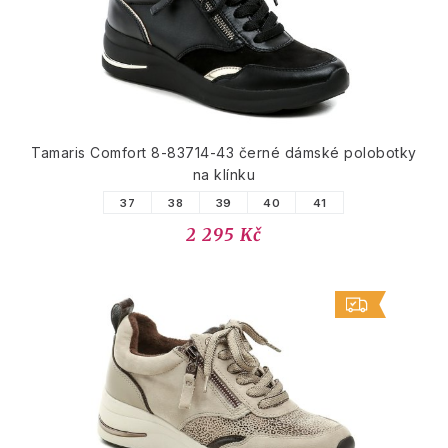
Tamaris Comfort 8-83714-43 černé dámské polobotky
na klínku
37
38
39
40
41
2 295 Kč