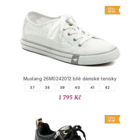
Mustang 26M0242012 bílé dámské tenisky
37
38
39
40
41
42
1 795 Kč