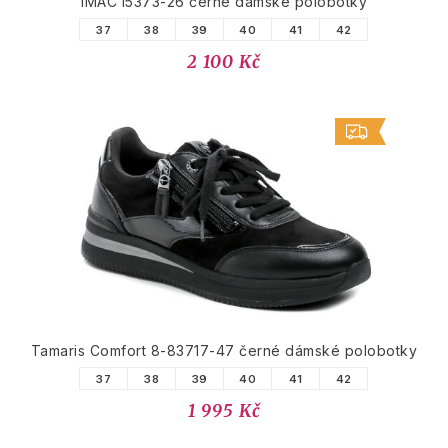
IMAC I5373-26 černé dámské polobotky
37
38
39
40
41
42
2 100 Kč
Tamaris Comfort 8-83717-47 černé dámské polobotky
37
38
39
40
41
42
1 995 Kč