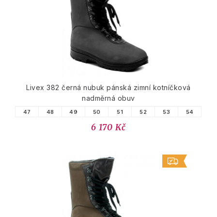
Livex 382 černá nubuk pánská zimní kotníčková
nadměrná obuv
47
48
49
50
51
52
53
54
6 170 Kč