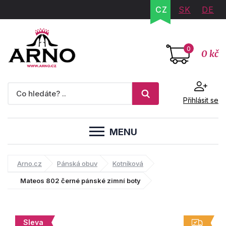
CZ
SK
DE
0
0 kč
Přihlásit se
MENU
Arno.cz
Pánská obuv
Kotníková
Mateos 802 černé pánské zimní boty
Sleva