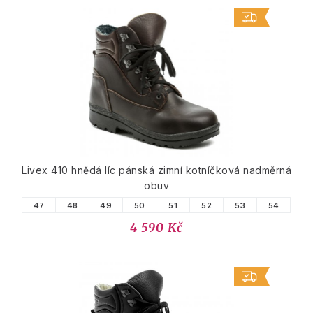
Livex 410 hnědá líc pánská zimní kotníčková nadměrná
obuv
47
48
49
50
51
52
53
54
4 590 Kč