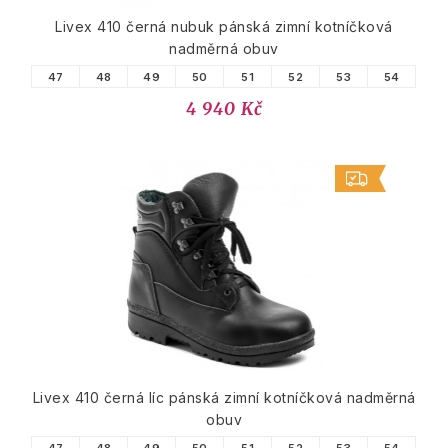
Livex 410 černá nubuk pánská zimní kotníčková
nadměrná obuv
47
48
49
50
51
52
53
54
4 940 Kč
Livex 410 černá líc pánská zimní kotníčková nadměrná
obuv
47
48
49
50
51
52
53
54