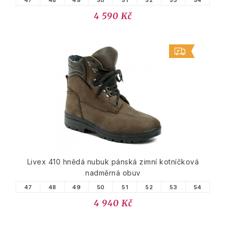
4 590 Kč
Livex 410 hnědá nubuk pánská zimní kotníčková
nadměrná obuv
47
48
49
50
51
52
53
54
4 940 Kč