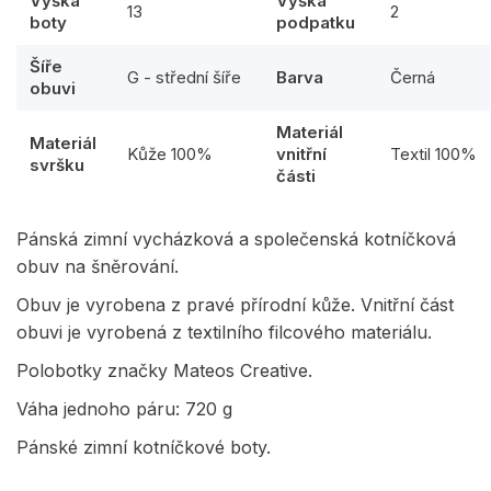
Výška
Výška
13
2
boty
podpatku
Šíře
G - střední šíře
Barva
Černá
obuvi
Materiál
Materiál
Kůže 100%
vnitřní
Textil 100%
svršku
části
Pánská zimní vycházková a společenská kotníčková
obuv na šněrování.
Obuv je vyrobena z pravé přírodní kůže. Vnitřní část
obuvi je vyrobená z textilního filcového materiálu.
Polobotky značky Mateos Creative.
Váha jednoho páru: 720 g
Pánské zimní kotníčkové boty.