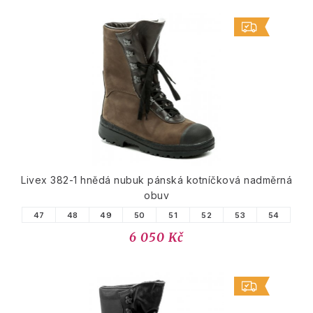
Livex 382-1 hnědá nubuk pánská kotníčková nadměrná
obuv
47
48
49
50
51
52
53
54
6 050 Kč