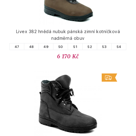
Livex 382 hnědá nubuk pánská zimní kotníčková
nadměrná obuv
47
48
49
50
51
52
53
54
6 170 Kč