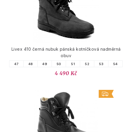
Livex 410 černá nubuk pánská kotníčková nadměrná
obuv
47
48
49
50
51
52
53
54
4 490 Kč