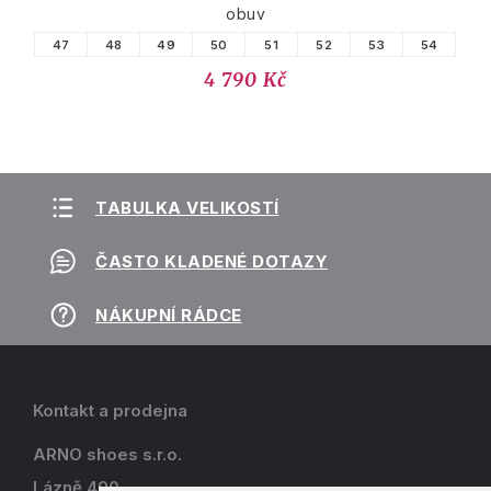
obuv
47
48
49
50
51
52
53
54
4 790 Kč
TABULKA VELIKOSTÍ
ČASTO KLADENÉ DOTAZY
NÁKUPNÍ RÁDCE
Kontakt a prodejna
ARNO shoes s.r.o.
Lázně 490