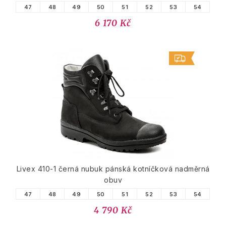
47
48
49
50
51
52
53
54
6 170 Kč
Livex 410-1 černá nubuk pánská kotníčková nadměrná
obuv
47
48
49
50
51
52
53
54
4 790 Kč