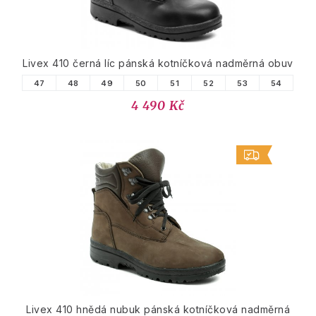
Livex 410 černá líc pánská kotníčková nadměrná obuv
47
48
49
50
51
52
53
54
4 490 Kč
Livex 410 hnědá nubuk pánská kotníčková nadměrná