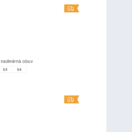
á nadměrná obuv
53
54