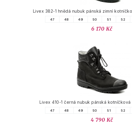
Livex 382-1 hnědá nubuk pánská zimní kotníč
47
48
49
50
51
52
6 170 Kč
Livex 410-1 černá nubuk pánská kotníčkov
47
48
49
50
51
52
4 790 Kč