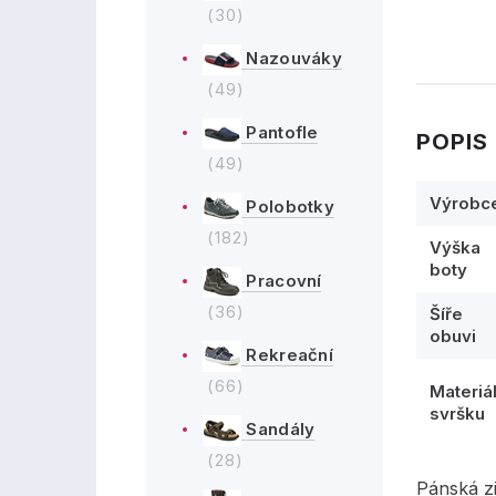
(30)
Nazouváky
(49)
Pantofle
POPIS
(49)
Výrobc
Polobotky
(182)
Výška
boty
Pracovní
(36)
Šíře
obuvi
Rekreační
(66)
Materiá
svršku
Sandály
(28)
Pánská z