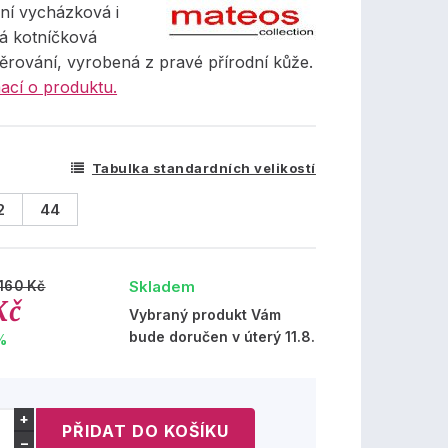
ní vycházková i
á kotníčková
ěrování, vyrobená z pravé přírodní kůže.
ací o produktu.
Tabulka standardních velikostí
2
44
Skladem
160 Kč
Kč
Vybraný produkt Vám
bude doručen v úterý 11.8.
%
+
−