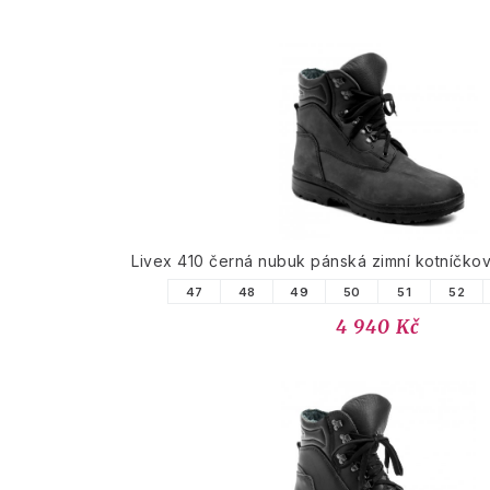
Livex 410 černá nubuk pánská zimní kotníčk
47
48
49
50
51
52
4 940 Kč