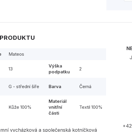
 PRODUKTU
N
e
Mateos
J
Výška
13
2
podpatku
G - střední šíře
Barva
Černá
Materiál
l
Kůže 100%
vnitřní
Textil 100%
části
+42
imní vycházková a společenská kotníčková