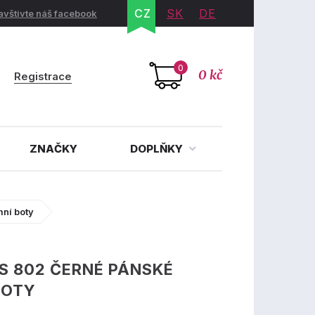
CZ
SK
DE
avštivte náš facebook
0
0 kč
Registrace
ZNAČKY
DOPLŇKY
ní boty
S 802 ČERNÉ PÁNSKÉ
BOTY