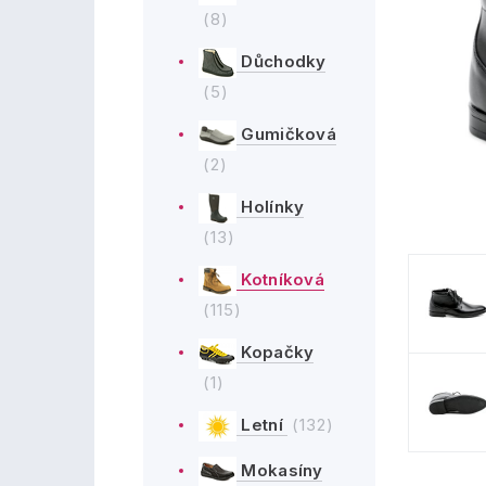
(8)
Důchodky
(5)
Gumičková
(2)
Holínky
(13)
Kotníková
(115)
Kopačky
(1)
Letní
(132)
Mokasíny