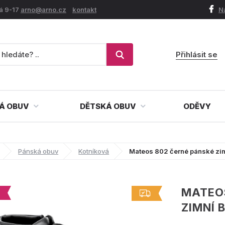
á 9-17
arno@arno.cz
kontakt
N
Přihlásit se
Á OBUV
DĚTSKÁ OBUV
ODĚVY
Pánská obuv
Kotníková
Mateos 802 černé pánské zim
MATEO
ZIMNÍ 