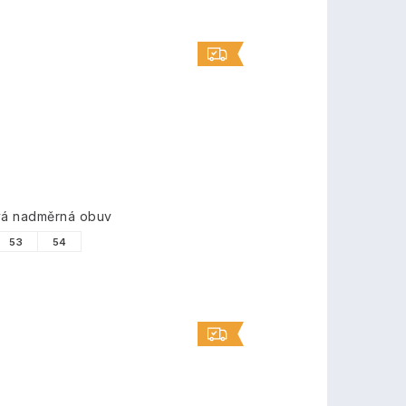
ová nadměrná obuv
53
54