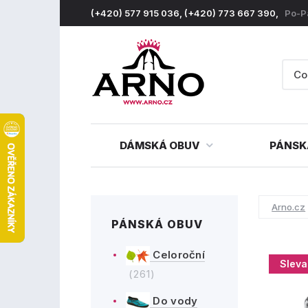
(+420) 577 915 036, (+420) 773 667 390,
Po-P
DÁMSKÁ OBUV
PÁNSK
Arno.cz
PÁNSKÁ OBUV
Celoroční
Sleva
(261)
Do vody