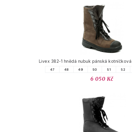
Livex 382-1 hnědá nubuk pánská kotníčkov
47
48
49
50
51
52
6 050 Kč