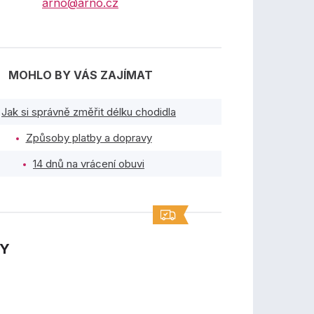
arno@arno.cz
MOHLO BY VÁS ZAJÍMAT
Jak si správně změřit délku chodidla
Způsoby platby a dopravy
14 dnů na vrácení obuvi
TY