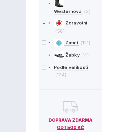
Westernová
(3)
Zdravotní
(56)
Zimní
(121)
Žabky
(4)
Podle velikosti
(134)
DOPRAVA ZDARMA
OD 1 500 KČ