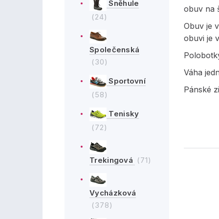
Sněhule
obuv na 
(24)
Obuv je v
obuvi je 
Společenská
Polobotk
(30)
Váha jed
Sportovní
Pánské z
(58)
Tenisky
(72)
Trekingová
(71)
Vycházková
(378)