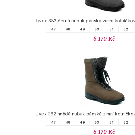
Livex 382 černá nubuk pánská zimní kotníčk
47
48
49
50
51
52
6 170 Kč
Livex 382 hnědá nubuk pánská zimní kotníčk
47
48
49
50
51
52
6 170 Kč