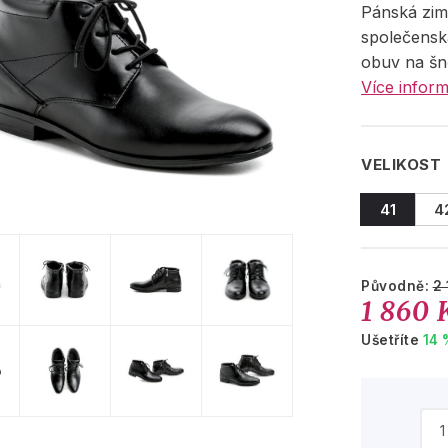
Pánská zim
společensk
obuv na šn
Více inform
VELIKOST
41
4
Původně:
2 
1 860 
Ušetříte
14 