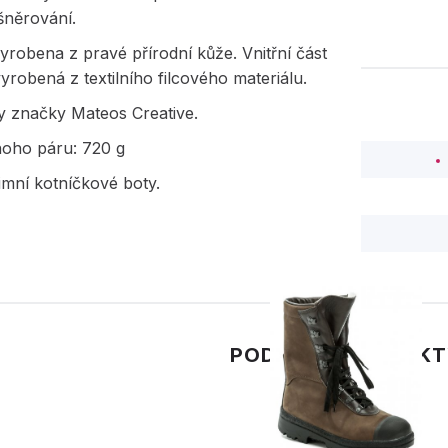
šněrování.
yrobena z pravé přírodní kůže. Vnitřní část
vyrobená z textilního filcového materiálu.
y značky Mateos Creative.
noho páru: 720 g
imní kotníčkové boty.
PODOBNÉ PRODUK