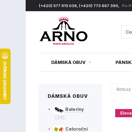
(+420) 577 915 036, (+420) 773 667 390,
Po-P
DÁMSKÁ OBUV
PÁNSK
Arno.cz
DÁMSKÁ OBUV
Baleríny
Sleva
(33)
Celoroční