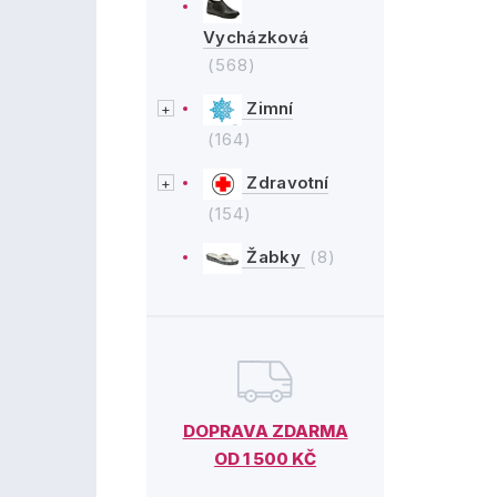
Vycházková
(568)
Zimní
(164)
Zdravotní
(154)
Žabky
(8)
DOPRAVA ZDARMA
OD 1 500 KČ