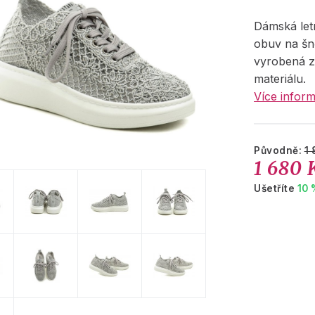
Dámská let
obuv na šn
vyrobená z 
materiálu.
Více inform
Původně:
1 
1 680 
Ušetříte
10 