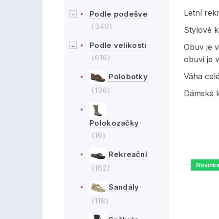
Letní re
Podle podešve
(340)
Stylové 
Podle velikosti
Obuv je v
(616)
obuvi je 
Váha cel
Polobotky
(136)
Dámské le
Polokozačky
(16)
Rekreační
Novink
(162)
Sandály
(118)