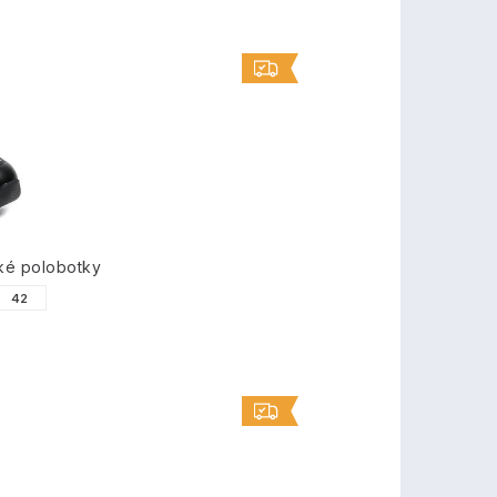
ké polobotky
42