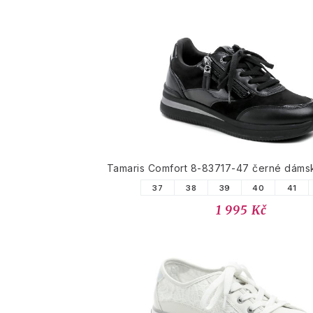
Tamaris Comfort 8-83717-47 černé dáms
37
38
39
40
41
1 995 Kč