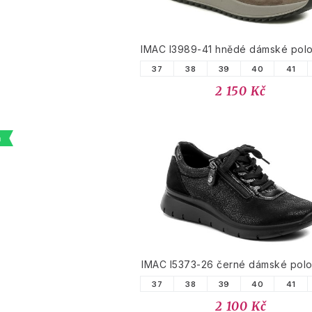
IMAC I3989-41 hnědé dámské pol
37
38
39
40
41
2 150 Kč
a
IMAC I5373-26 černé dámské pol
37
38
39
40
41
2 100 Kč