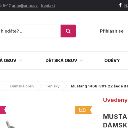
á 9-17
arno@arno.cz
kontakt
N
Přihlásit se
Á OBUV
DĚTSKÁ OBUV
ODĚVY
Dámská obuv
Tenisky
Mustang 1468-301-22 šedé d
Uvedený 
MUSTAN
DÁMSK