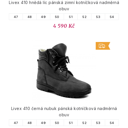
Livex 410 hnědá líc pánská zimní kotníčková nadměrná
obuv
47
48
49
50
51
52
53
54
4 590 Kč
Livex 410 černá nubuk pánská kotníčková nadměrná
obuv
47
48
49
50
51
52
53
54