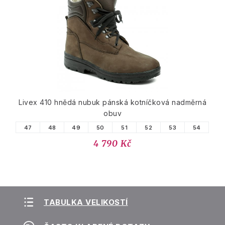
Livex 410 hnědá nubuk pánská kotníčková nadměrná
obuv
47
48
49
50
51
52
53
54
4 790 Kč
TABULKA VELIKOSTÍ