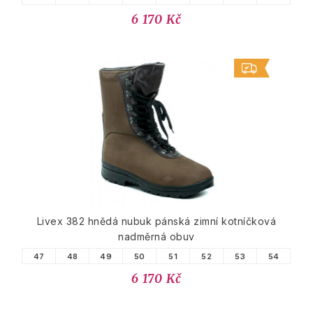
6 170 Kč
Livex 382 hnědá nubuk pánská zimní kotníčková
nadměrná obuv
47
48
49
50
51
52
53
54
6 170 Kč