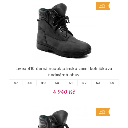
Livex 410 černá nubuk pánská zimní kotníčková
nadměrná obuv
47
48
49
50
51
52
53
54
4 940 Kč