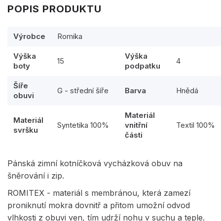
POPIS PRODUKTU
Výrobce
Romika
Výška
Výška
15
4
boty
podpatku
Šíře
G - střední šíře
Barva
Hnědá
obuvi
Materiál
Materiál
Syntetika 100%
vnitřní
Textil 100%
svršku
části
Pánská zimní kotníčková vycházková obuv na
šněrování i zip.
ROMITEX - materiál s membránou, která zamezí
proniknutí mokra dovnitř a přitom umožní odvod
vlhkosti z obuvi ven, tím udrží nohu v suchu a teple.