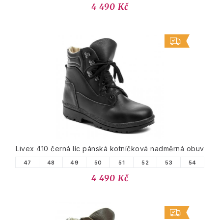
4 490 Kč
Livex 410 černá líc pánská kotníčková nadměrná obuv
47
48
49
50
51
52
53
54
4 490 Kč