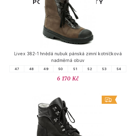
PODOBNÉ PRODUKTY
Livex 382-1 hnědá nubuk pánská zimní kotníčková
nadměrná obuv
47
48
49
50
51
52
53
54
6 170 Kč