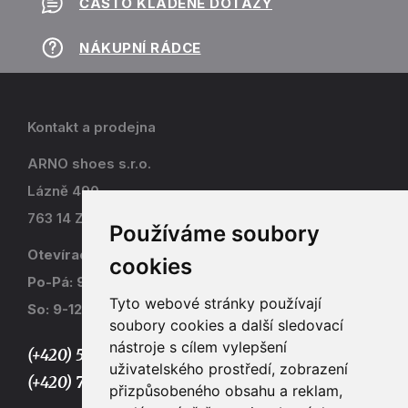
ČASTO KLADENÉ DOTAZY
NÁKUPNÍ RÁDCE
Kontakt a prodejna
ARNO shoes s.r.o.
Lázně 490
763 14 Zlín - Kostelec
Používáme soubory
Otevírací doba
cookies
Po-Pá: 9-17
Tyto webové stránky používají
So: 9-12
soubory cookies a další sledovací
nástroje s cílem vylepšení
(+420) 577 915 036,
uživatelského prostředí, zobrazení
(+420) 773 667 390
přizpůsobeného obsahu a reklam,