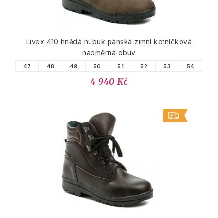
Livex 410 hnědá nubuk pánská zimní kotníčková
nadměrná obuv
47
48
49
50
51
52
53
54
4 940 Kč