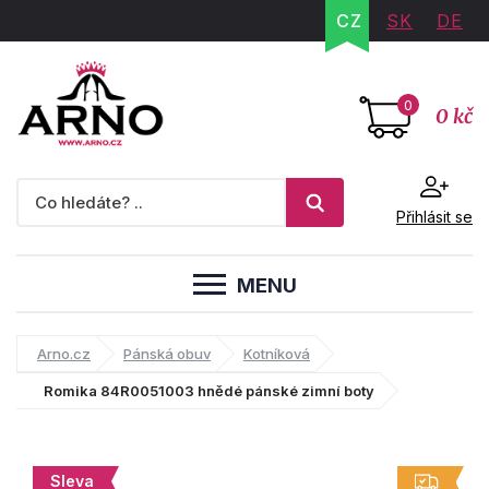
CZ
SK
DE
0
0 kč
Přihlásit se
MENU
Arno.cz
Pánská obuv
Kotníková
Romika 84R0051003 hnědé pánské zimní boty
Sleva