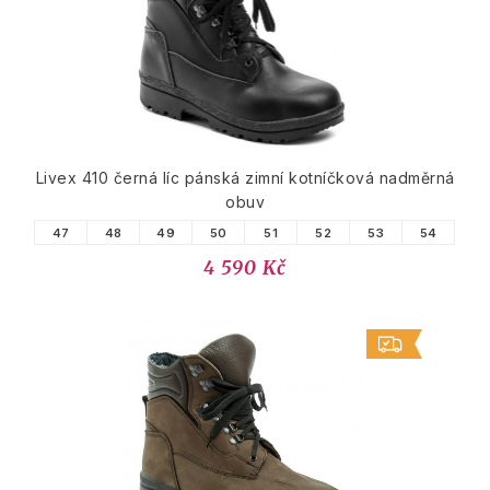
Livex 410 černá líc pánská zimní kotníčková nadměrná
obuv
47
48
49
50
51
52
53
54
4 590 Kč