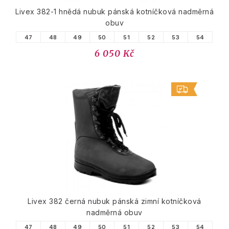
Livex 382-1 hnědá nubuk pánská kotníčková nadměrná
obuv
47
48
49
50
51
52
53
54
6 050 Kč
Livex 382 černá nubuk pánská zimní kotníčková
nadměrná obuv
47
48
49
50
51
52
53
54