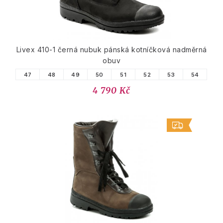
Livex 410-1 černá nubuk pánská kotníčková nadměrná
obuv
47
48
49
50
51
52
53
54
4 790 Kč