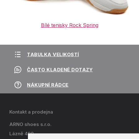
Bílé tenisky Rock Spring
TABULKA VELIKOSTÍ
ČASTO KLADENÉ DOTAZY
NÁKUPNÍ RÁDCE
Kontakt a prodejna
ARNO shoes s.r.o.
Lázně 490