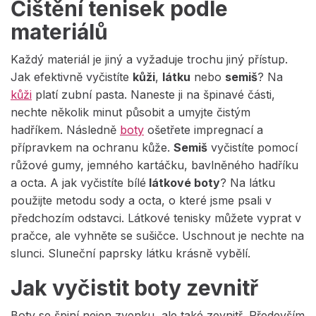
Čištění tenisek podle
materiálů
Každý materiál je jiný a vyžaduje trochu jiný přístup.
Jak efektivně vyčistíte
kůži
,
látku
nebo
semiš
? Na
kůži
platí zubní pasta. Naneste ji na špinavé části,
nechte několik minut působit a umyjte čistým
hadříkem. Následně
boty
ošetřete impregnací a
přípravkem na ochranu kůže.
Semiš
vyčistíte pomocí
růžové gumy, jemného kartáčku, bavlněného hadříku
a octa. A jak vyčistíte bílé
látkové boty
? Na látku
použijte metodu sody a octa, o které jsme psali v
předchozím odstavci. Látkové tenisky můžete vyprat v
pračce, ale vyhněte se sušičce. Uschnout je nechte na
slunci. Sluneční paprsky látku krásně vybělí.
Jak vyčistit boty zevnitř
Boty se špiní nejen zvenku, ale také zevnitř. Především