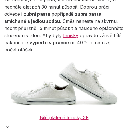
necháte alespoň 30 minut působit. Dobrou práci
odvede i
zubní pasta
popřípadě
zubní pasta
smíchaná s jedlou sodou
. Směs naneste na skvrnu,
necht přibližně 15 minut působit a následně opláchněte
studenou vodou. Aby byly
tenisky
opravdu zářivě bílé,
nakonec je
vyperte v pračce
na 40 °C a na nižší
počet otáček.
Bílé plátěné tenisky 3F