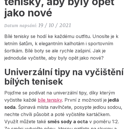
tenisky, aby byly opět
jako nové
19 / 10 / 2021
Datum napsání:
Bílé tenisky se hodí ke každému outfitu. Unosíte je k
letním šatům, k elegantním kalhotám i sportovním
šortkám. Bílé boty se ale rychle zašpiní. Jak je
jednoduše vyčistíte, aby byly opět jako nové?
Univerzální tipy na vyčištění
bílých tenisek
Pojďme se podívat na univerzální tipy, díky kterým
vyčistíte každé
bíle tenisky
. První z možností je
jedlá
soda
. Špinavá místa navlhčete, posypte jedlou sodou,
nechte chvíli působit a poté vyčistěte kartáčkem.
Využít můžete také
směs sody a octa
v poměru 1:2.
Ze směsi vytvořte pěnu, kterou natřete na skvrny a