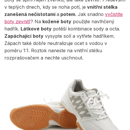
v teplých dnech, kdy se noha potí, je
vnitřní stélka
zanešená nečistotami
a
potem
. Jak snadno
vyčistíte
boty zevnitř
? Na
kožené
boty
použijte navlhčený
hadřík.
Látkové
boty
potěší kombinace sody a octa.
Zapáchající
boty
vysypte solí a vytřete hadříkem.
Zápach také dobře neutralizuje ocet s vodou v
poměru 1:1. Roztok naneste na vnitřní stélku
rozprašovačem a nechte uschnout.