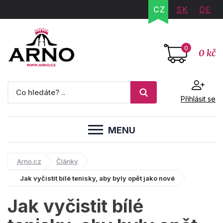
CZ
SK
DE
0
0 kč
Přihlásit se
MENU
Arno.cz
Články
Jak vyčistit bílé tenisky, aby byly opět jako nové
Jak vyčistit bílé